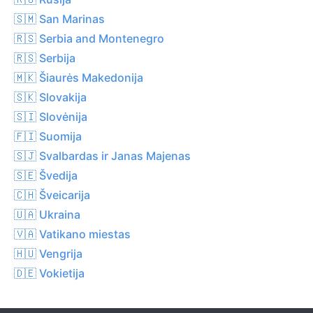
🇸🇲 San Marinas
🇷🇸 Serbia and Montenegro
🇷🇸 Serbija
🇲🇰 Šiaurės Makedonija
🇸🇰 Slovakija
🇸🇮 Slovėnija
🇫🇮 Suomija
🇸🇯 Svalbardas ir Janas Majenas
🇸🇪 Švedija
🇨🇭 Šveicarija
🇺🇦 Ukraina
🇻🇦 Vatikano miestas
🇭🇺 Vengrija
🇩🇪 Vokietija