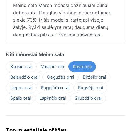
Meino sala March mėnesį dažniausiai būna
debesuota: Douglas vidutinis debesuotumas
siekia 73%, ir šis modelis kartojasi visoje
šalyje. Ryški saulė yra reta; daugumą dienų
dangus bus pilkas ir švelniai apšviestas.
Kiti mėnesiai Meino sala
Sausio orai
Vasario orai
Kovo orai
Balandžio orai
Gegužės orai
Birželio orai
Liepos orai
Rugpjūčio orai
Rugsėjo orai
Spalio orai
Lapkričio orai
Gruodžio orai
Top miestai Isle of Man