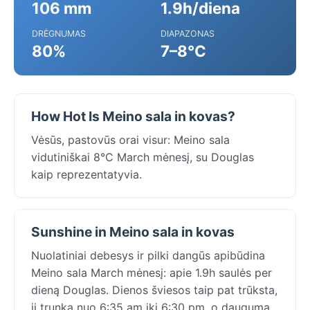
106 mm
1.9h/diena
DRĖGNUMAS
DIAPAZONAS
80%
7–8°C
How Hot Is Meino sala in kovas?
Vėsūs, pastovūs orai visur: Meino sala
vidutiniškai 8°C March mėnesį, su Douglas
kaip reprezentatyvia.
Sunshine in Meino sala in kovas
Nuolatiniai debesys ir pilki dangūs apibūdina
Meino sala March mėnesį: apie 1.9h saulės per
dieną Douglas. Dienos šviesos taip pat trūksta,
ji trunka nuo 6:35 am iki 6:30 pm, o dauguma