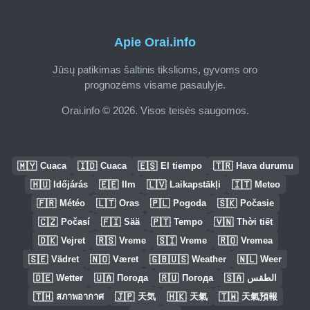
Apie Orai.info
Jūsų patikimas šaltinis tikslioms, gyvoms oro
prognozėms visame pasaulyje.
Orai.info © 2026. Visos teisės saugomos.
🇲🇾
🇮🇩
🇪🇸
🇹🇷
Cuaca
Cuaca
El tiempo
Hava durumu
🇭🇺
🇪🇪
🇱🇻
🇮🇹
Időjárás
Ilm
Laikapstākļi
Meteo
🇫🇷
🇱🇹
🇵🇱
🇸🇰
Météo
Oras
Pogoda
Počasie
🇨🇿
🇫🇮
🇵🇹
🇻🇳
Počasí
Sää
Tempo
Thời tiết
🇩🇰
🇷🇸
🇸🇮
🇷🇴
Vejret
Vreme
Vreme
Vremea
🇸🇪
🇳🇴
🇬🇧🇺🇸
🇳🇱
Vädret
Været
Weather
Weer
🇩🇪
🇺🇦
🇷🇺
🇸🇦
Wetter
Погода
Погода
الطقس
🇹🇭
🇯🇵
🇭🇰
🇹🇼
สภาพอากาศ
天気
天氣
天氣預報