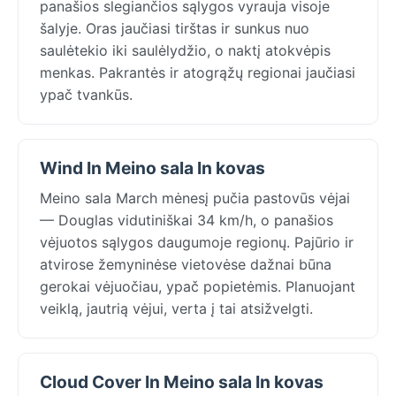
panašios slegiančios sąlygos vyrauja visoje
šalyje. Oras jaučiasi tirštas ir sunkus nuo
saulėtekio iki saulėlydžio, o naktį atokvėpis
menkas. Pakrantės ir atogrąžų regionai jaučiasi
ypač tvankūs.
Wind In Meino sala In kovas
Meino sala March mėnesį pučia pastovūs vėjai
— Douglas vidutiniškai 34 km/h, o panašios
vėjuotos sąlygos daugumoje regionų. Pajūrio ir
atvirose žemyninėse vietovėse dažnai būna
gerokai vėjuočiau, ypač popietėmis. Planuojant
veiklą, jautrią vėjui, verta į tai atsižvelgti.
Cloud Cover In Meino sala In kovas