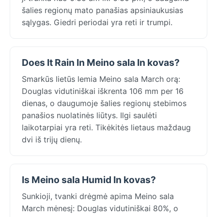
šalies regionų mato panašias apsiniaukusias
sąlygas. Giedri periodai yra reti ir trumpi.
Does It Rain In Meino sala In kovas?
Smarkūs lietūs lemia Meino sala March orą:
Douglas vidutiniškai iškrenta 106 mm per 16
dienas, o daugumoje šalies regionų stebimos
panašios nuolatinės liūtys. Ilgi saulėti
laikotarpiai yra reti. Tikėkitės lietaus maždaug
dvi iš trijų dienų.
Is Meino sala Humid In kovas?
Sunkioji, tvanki drėgmė apima Meino sala
March mėnesį: Douglas vidutiniškai 80%, o