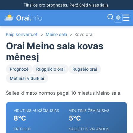
Tikslios oro prognozės
.
Peržiūrėti visas šalis
.
☰
Orai.
info
🌐
Kaip konvertuoti
>
Meino sala
>
Kovo orai
Orai Meino sala kovas
mėnesį
Prognozė
Rugpjūčio orai
Rugsėjo orai
Metiniai vidurkiai
Šalies klimato normos pagal 10 miestus Meino sala.
VIDUTINIS AUKŠČIAUSIAS
VIDUTINIS ŽEMIAUSIAS
8°C
5°C
KRITULIAI
SAULĖTOS VALANDOS