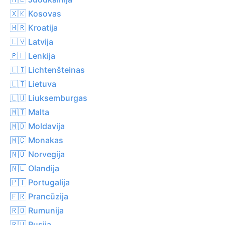
🇽🇰 Kosovas
🇭🇷 Kroatija
🇱🇻 Latvija
🇵🇱 Lenkija
🇱🇮 Lichtenšteinas
🇱🇹 Lietuva
🇱🇺 Liuksemburgas
🇲🇹 Malta
🇲🇩 Moldavija
🇲🇨 Monakas
🇳🇴 Norvegija
🇳🇱 Olandija
🇵🇹 Portugalija
🇫🇷 Prancūzija
🇷🇴 Rumunija
🇷🇺 Rusija