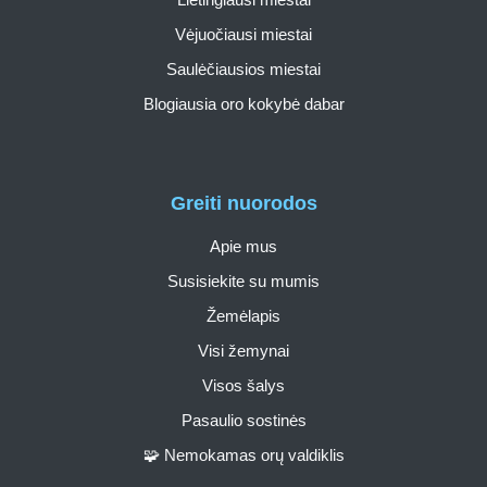
Vėjuočiausi miestai
Saulėčiausios miestai
Blogiausia oro kokybė dabar
Greiti nuorodos
Apie mus
Susisiekite su mumis
Žemėlapis
Visi žemynai
Visos šalys
Pasaulio sostinės
🧩 Nemokamas orų valdiklis