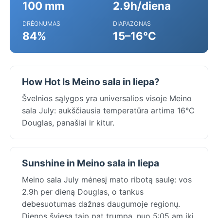
100 mm
2.9h/diena
DRĖGNUMAS
DIAPAZONAS
84%
15–16°C
How Hot Is Meino sala in liepa?
Švelnios sąlygos yra universalios visoje Meino
sala July: aukščiausia temperatūra artima 16°C
Douglas, panašiai ir kitur.
Sunshine in Meino sala in liepa
Meino sala July mėnesį mato ribotą saulę: vos
2.9h per dieną Douglas, o tankus
debesuotumas dažnas daugumoje regionų.
Dienos šviesa taip pat trumpa, nuo 5:05 am iki