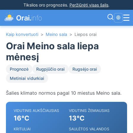
Tikslios oro prognozės
.
Peržiūrėti visas šalis
.
☰
Orai.
info
🌐
Kaip konvertuoti
>
Meino sala
>
Liepos orai
Orai Meino sala liepa
mėnesį
Prognozė
Rugpjūčio orai
Rugsėjo orai
Metiniai vidurkiai
Šalies klimato normos pagal 10 miestus Meino sala.
VIDUTINIS AUKŠČIAUSIAS
VIDUTINIS ŽEMIAUSIAS
16°C
13°C
KRITULIAI
SAULĖTOS VALANDOS