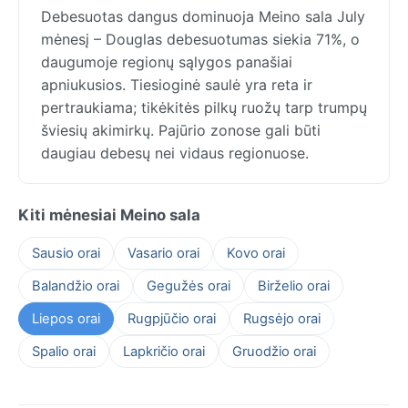
Debesuotas dangus dominuoja Meino sala July
mėnesį – Douglas debesuotumas siekia 71%, o
daugumoje regionų sąlygos panašiai
apniukusios. Tiesioginė saulė yra reta ir
pertraukiama; tikėkitės pilkų ruožų tarp trumpų
šviesių akimirkų. Pajūrio zonose gali būti
daugiau debesų nei vidaus regionuose.
Kiti mėnesiai Meino sala
Sausio orai
Vasario orai
Kovo orai
Balandžio orai
Gegužės orai
Birželio orai
Liepos orai
Rugpjūčio orai
Rugsėjo orai
Spalio orai
Lapkričio orai
Gruodžio orai