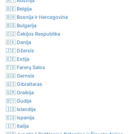
🇦🇹 Austrija
🇧🇪 Belgija
🇧🇦 Bosnija ir Hercegovina
🇧🇬 Bulgarija
🇨🇿 Čekijos Respublika
🇩🇰 Danija
🇯🇪 Džersis
🇪🇪 Estija
🇫🇴 Farerų Salos
🇬🇬 Gernsis
🇬🇮 Gibraltaras
🇬🇷 Graikija
🇧🇾 Gudija
🇮🇸 Islandija
🇪🇸 Ispanija
🇮🇹 Italija