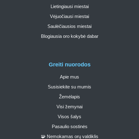
Lietingiausi miestai
Vėjuočiausi miestai
Saulėčiausios miestai
Blogiausia oro kokybė dabar
Greiti nuorodos
Apie mus
Susisiekite su mumis
Žemėlapis
Visi žemynai
Visos šalys
Pasaulio sostinės
🧩 Nemokamas orų valdiklis