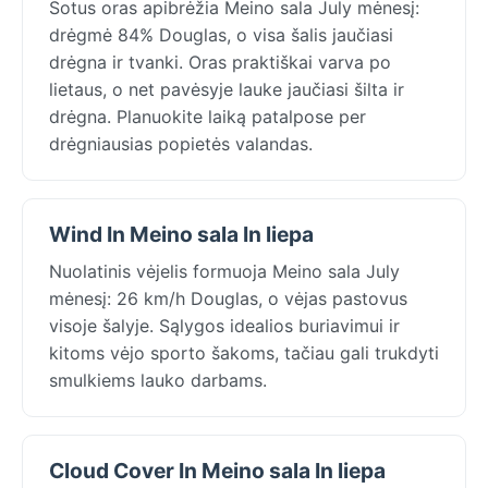
Sotus oras apibrėžia Meino sala July mėnesį:
drėgmė 84% Douglas, o visa šalis jaučiasi
drėgna ir tvanki. Oras praktiškai varva po
lietaus, o net pavėsyje lauke jaučiasi šilta ir
drėgna. Planuokite laiką patalpose per
drėgniausias popietės valandas.
Wind In Meino sala In liepa
Nuolatinis vėjelis formuoja Meino sala July
mėnesį: 26 km/h Douglas, o vėjas pastovus
visoje šalyje. Sąlygos idealios buriavimui ir
kitoms vėjo sporto šakoms, tačiau gali trukdyti
smulkiems lauko darbams.
Cloud Cover In Meino sala In liepa