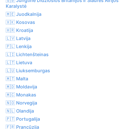
🇬🇧 Jungtinė Didžiosios Britanijos ir Šiaurės Airijos
Karalystė
🇲🇪 Juodkalnija
🇽🇰 Kosovas
🇭🇷 Kroatija
🇱🇻 Latvija
🇵🇱 Lenkija
🇱🇮 Lichtenšteinas
🇱🇹 Lietuva
🇱🇺 Liuksemburgas
🇲🇹 Malta
🇲🇩 Moldavija
🇲🇨 Monakas
🇳🇴 Norvegija
🇳🇱 Olandija
🇵🇹 Portugalija
🇫🇷 Prancūzija