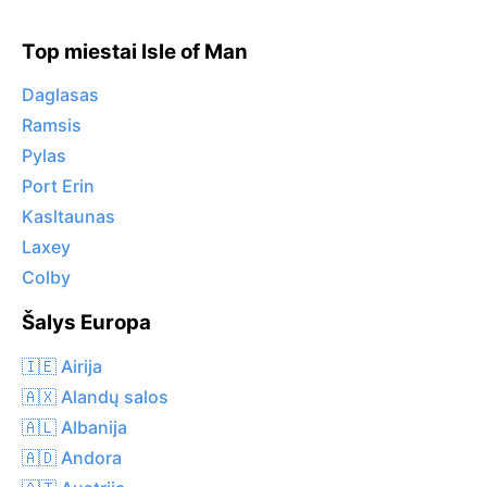
Top miestai Isle of Man
Daglasas
Ramsis
Pylas
Port Erin
Kasltaunas
Laxey
Colby
Šalys Europa
🇮🇪 Airija
🇦🇽 Alandų salos
🇦🇱 Albanija
🇦🇩 Andora