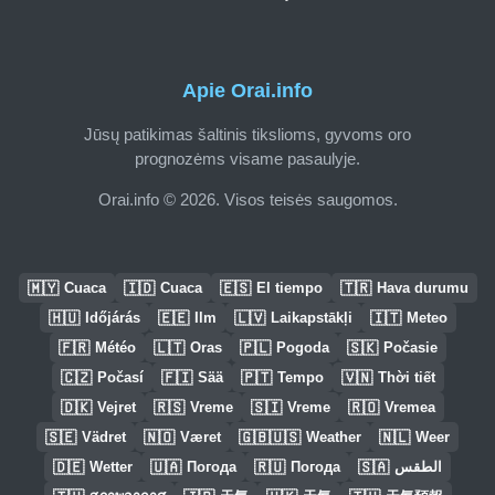
Apie Orai.info
Jūsų patikimas šaltinis tikslioms, gyvoms oro
prognozėms visame pasaulyje.
Orai.info © 2026. Visos teisės saugomos.
🇲🇾
🇮🇩
🇪🇸
🇹🇷
Cuaca
Cuaca
El tiempo
Hava durumu
🇭🇺
🇪🇪
🇱🇻
🇮🇹
Időjárás
Ilm
Laikapstākļi
Meteo
🇫🇷
🇱🇹
🇵🇱
🇸🇰
Météo
Oras
Pogoda
Počasie
🇨🇿
🇫🇮
🇵🇹
🇻🇳
Počasí
Sää
Tempo
Thời tiết
🇩🇰
🇷🇸
🇸🇮
🇷🇴
Vejret
Vreme
Vreme
Vremea
🇸🇪
🇳🇴
🇬🇧🇺🇸
🇳🇱
Vädret
Været
Weather
Weer
🇩🇪
🇺🇦
🇷🇺
🇸🇦
Wetter
Погода
Погода
الطقس