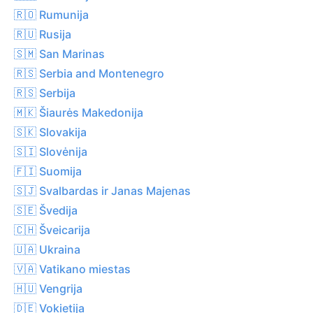
🇷🇴 Rumunija
🇷🇺 Rusija
🇸🇲 San Marinas
🇷🇸 Serbia and Montenegro
🇷🇸 Serbija
🇲🇰 Šiaurės Makedonija
🇸🇰 Slovakija
🇸🇮 Slovėnija
🇫🇮 Suomija
🇸🇯 Svalbardas ir Janas Majenas
🇸🇪 Švedija
🇨🇭 Šveicarija
🇺🇦 Ukraina
🇻🇦 Vatikano miestas
🇭🇺 Vengrija
🇩🇪 Vokietija