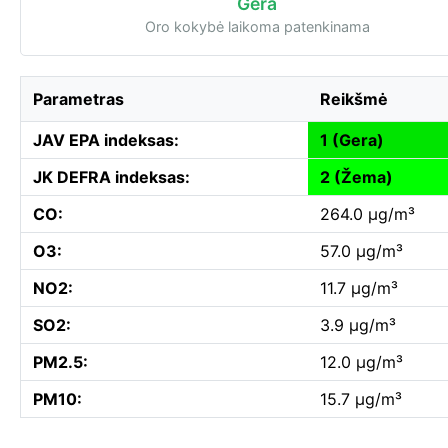
Gera
Oro kokybė laikoma patenkinama
Parametras
Reikšmė
JAV EPA indeksas:
1 (Gera)
JK DEFRA indeksas:
2 (Žema)
CO:
264.0 µg/m³
O3:
57.0 µg/m³
NO2:
11.7 µg/m³
SO2:
3.9 µg/m³
PM2.5:
12.0 µg/m³
PM10:
15.7 µg/m³