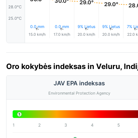
30.0°
29.0°
29.0°
28.
28.0°C
25.0°C
0.0 mm
0.0 mm
9% Lietus
9% Lietus
7% Li
↑
↑
↑
↑
15.0 km/h
17.0 km/h
20.0 km/h
20.0 km/h
22.0 
Oro kokybės indeksas in Veluru, Indi
JAV EPA indeksas
Environmental Protection Agency
1
1
2
3
4
5