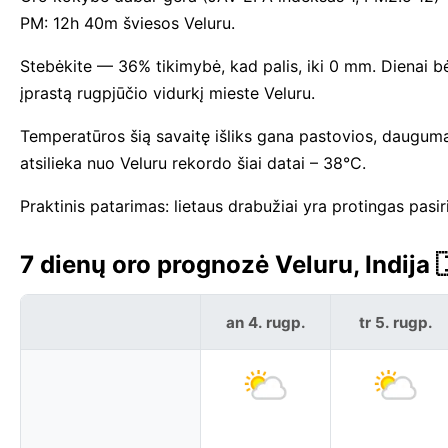
PM: 12h 40m šviesos Veluru.
Stebėkite — 36% tikimybė, kad palis, iki 0 mm. Dienai bėg
įprastą rugpjūčio vidurkį mieste Veluru.
Temperatūros šią savaitę išliks gana pastovios, daugum
atsilieka nuo Veluru rekordo šiai datai – 38°C.
Praktinis patarimas: lietaus drabužiai yra protingas pasi
7 dienų oro prognozė Veluru, Indija 
an 4. rugp.
tr 5. rugp.