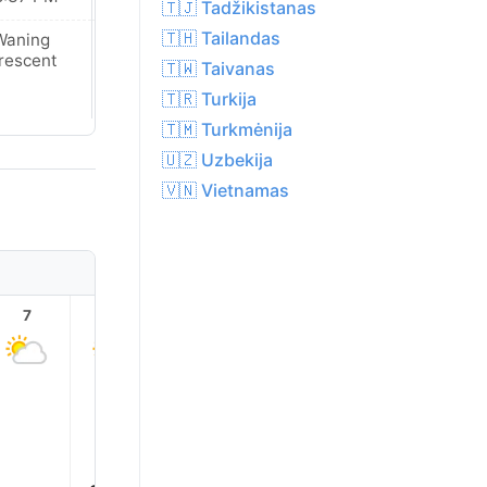
🇹🇯 Tadžikistanas
🇹🇭 Tailandas
Waning
New Moon
rescent
🇹🇼 Taivanas
🇹🇷 Turkija
🇹🇲 Turkmėnija
🇺🇿 Uzbekija
🇻🇳 Vietnamas
7
8
9
10
11
12
34.0
33.0°
31.0°
30.0°