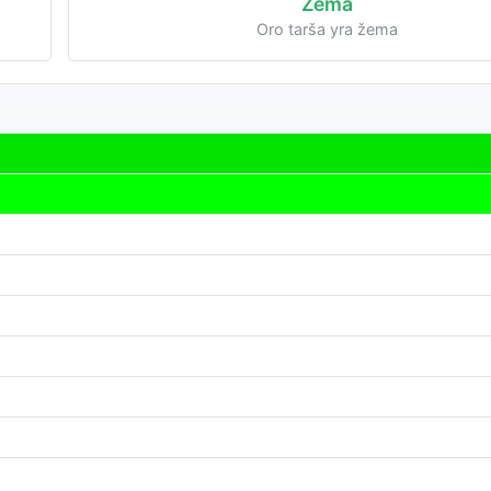
Žema
Oro tarša yra žema