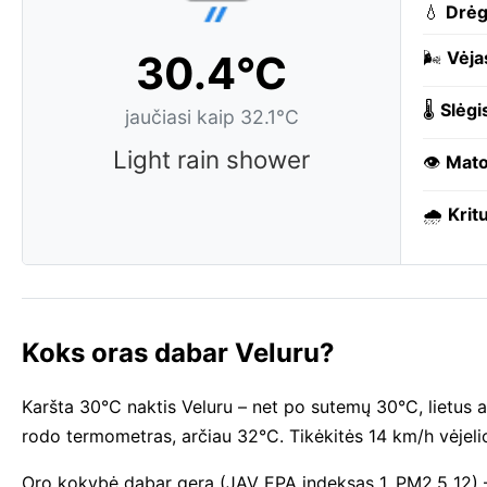
💧
Drė
30.4°C
🌬️
Vėja
🌡️
Slėgi
jaučiasi kaip 32.1°C
Light rain shower
👁️
Mat
🌧️
Kritu
Koks oras dabar Veluru?
Karšta 30°C naktis Veluru – net po sutemų 30°C, lietus ap
rodo termometras, arčiau 32°C. Tikėkitės 14 km/h vėjelio
Oro kokybė dabar gera (JAV EPA indeksas 1, PM2.5 12) – 