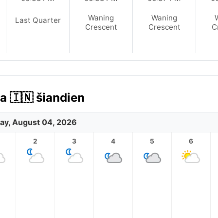
Waning
Waning
Last Quarter
Crescent
Crescent
C
a 🇮🇳 šiandien
ay, August 04, 2026
2
3
4
5
6