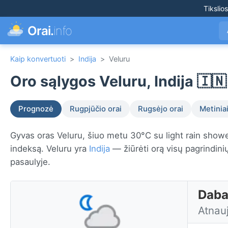
Tikslio
Orai.
info
Kaip konvertuoti
>
Indija
>
Veluru
Oro sąlygos Veluru, Indija 🇮🇳
Prognozė
Rugpjūčio orai
Rugsėjo orai
Metiniai
Gyvas oras Veluru, šiuo metu 30°C su light rain showe
indeksą. Veluru yra
Indija
— žiūrėti orą visų pagrindin
pasaulyje.
Dabar
Atnau