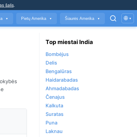
as šalis
.
🌐
ja
Pietų Amerika
Šiaurės Amerika
▾
▼
▼
▼
Top miestai India
Bombėjus
Delis
Bengalūras
Haidarabadas
kokybės
Ahmadabadas
me
Čenajus
Kalkuta
Suratas
Puna
Laknau