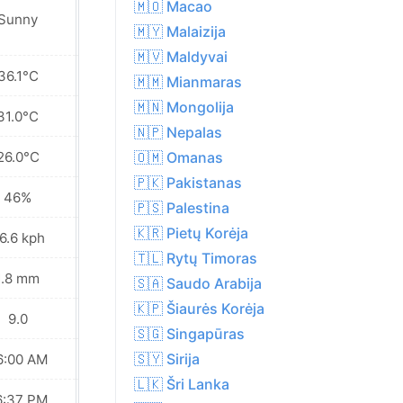
🇲🇴 Macao
Sunny
Partly cloudy
🇲🇾 Malaizija
🇲🇻 Maldyvai
36.1°C
37.8°C
🇲🇲 Mianmaras
🇲🇳 Mongolija
31.0°C
30.7°C
🇳🇵 Nepalas
26.0°C
24.9°C
🇴🇲 Omanas
🇵🇰 Pakistanas
46%
50%
🇵🇸 Palestina
🇰🇷 Pietų Korėja
6.6 kph
25.6 kph
🇹🇱 Rytų Timoras
1.8 mm
1.6 mm
🇸🇦 Saudo Arabija
🇰🇵 Šiaurės Korėja
9.0
9.0
🇸🇬 Singapūras
🇸🇾 Sirija
6:00 AM
06:00 AM
🇱🇰 Šri Lanka
6:37 PM
06:36 PM