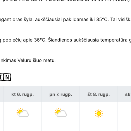
ant oras šyla, aukščiausiai pakildamas iki 35°C. Tai visiška
ą popiečių apie 36°C. Šiandienos aukščiausia temperatūra 
rinkimas Veluru šiuo metu.
🇮🇳
kt 6. rugp.
pn 7. rugp.
št 8. rugp.
sk