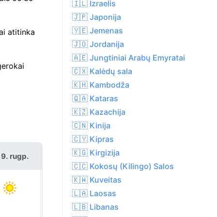
🇮🇱 Izraelis
🇯🇵 Japonija
🇾🇪 Jemenas
i atitinka
🇯🇴 Jordanija
🇦🇪 Jungtiniai Arabų Emyratai
gerokai
🇨🇽 Kalėdų sala
🇰🇭 Kambodža
🇶🇦 Kataras
🇰🇿 Kazachija
🇨🇳 Kinija
🇨🇾 Kipras
🇰🇬 Kirgizija
 9. rugp.
pr 10. rugp.
🇨🇨 Kokosų (Kilingo) Salos
🇰🇼 Kuveitas
🇱🇦 Laosas
🇱🇧 Libanas