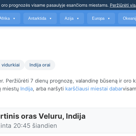
s oro prognozės
visame pasaulyje esančioms miestams
.
Peržiūrėti vis
Afrika
Antarktida
Azija
Europa
Okeani
▼
▼
▼
▼
 vidurkiai
Indija orai
r. Peržiūrėti 7 dienų prognozę, valandinę būseną ir oro 
ių miestų
Indija
, arba naršyti
karščiausi miestai dabar
visa
tinis oras Veluru, Indija
jinta 20:45 šiandien