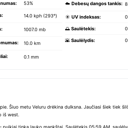
gnumas:
53%
☁️
Debesų dangos tankis:
8
s:
14.0 kph (293°)
☀️
UV indeksas:
0
🌅
Saulėtekis:
0
s:
1007.0 mb
🌇
Saulėlydis:
0
omumas:
10.0 km
liai:
0.1 mm
ie. Šiuo metu Veluru drėkina dulksna. Jaučiasi šiek tiek šil
 iš west.
puikiai tinka lauko mankštai. Saulėtekis 05:59 AM, saulėly