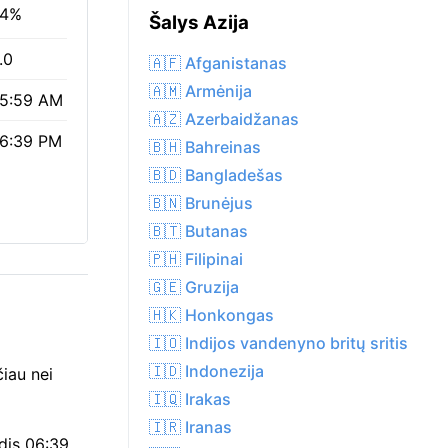
4%
Šalys Azija
.0
🇦🇫 Afganistanas
🇦🇲 Armėnija
5:59 AM
🇦🇿 Azerbaidžanas
6:39 PM
🇧🇭 Bahreinas
🇧🇩 Bangladešas
🇧🇳 Brunėjus
🇧🇹 Butanas
🇵🇭 Filipinai
🇬🇪 Gruzija
🇭🇰 Honkongas
🇮🇴 Indijos vandenyno britų sritis
🇮🇩 Indonezija
čiau nei
🇮🇶 Irakas
🇮🇷 Iranas
dis 06:39