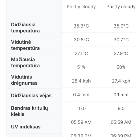
Partly cloudy
Partly cloudy
Didžiausia
35.3°C
35.0°C
temperatūra
30.8°C
30.7°C
Vidutinė
temperatūra
27.1°C
27.9°C
Mažiausia
temperatūra
51%
50%
Vidutinis
28.4 kph
27.4 kph
drėgnumas
0.4 mm
0.1 mm
Didžiausias vėjas
Bendras kritulių
10.0
9.0
kiekis
05:59 AM
05:59 AM
UV indeksas
06:39 PM
06:39 PM