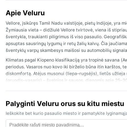
Apie Veluru
Vellore, įsikūręs Tamil Nadu valstijoje, pietų Indijoje, yra 
Žymiausia vieta – didžiulė Vellore tvirtovė, viena iš stipria
šventykla, traukianti piligrimus iš viso pasaulio. Geografi
apsuptas sausringų lygumų ir retų žalių kalvų. Čia jaučiama
šventyklų varpų skambesys maišosi su automobilių signalai
Klimatas pagal Kiopeno klasifikaciją yra tropinė savana (Aw)
periodus. Vasaros nuo kovo iki birželio būna itin karštos, 
diskomfortą. Atėjus musonui (liepa–rugsėjis), lietūs užlie
(gruodis–vasaris) – švelnios ir sausos, dienomis apie 25–3
ištisus metus, lietaus sezonui – skėtis ar lietpaltis, o vasar
Geriausias laikas aplankyti Vellore orų požiūriu – nuo spalio 
Palyginti Veluru orus su kitu miestu
Pastebimas reiškinys – šiaurės rytų musonas spalį–gruodį a
Retkarčiais iš Bengalijos įlankos atkelauja ciklonai, nors Ve
Ieškokite bet kurio pasaulio miesto ir pamatykite lyginamąj
gausesnį lietų. Sniego čia nebūna, rūkas retas, tačiau kov
verta atsižvelgti į šį sezoniškumą.