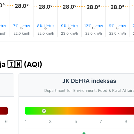
0°
28.0°
28.0°
28.0°
28.0°
28.0°
etus
7% Lietus
8% Lietus
9% Lietus
12% Lietus
9% Lietus
↑
↑
↑
↑
↑
↑
km/h
22.0 km/h
22.0 km/h
23.0 km/h
22.0 km/h
22.0 km/h
ja 🇮🇳 (AQI)
JK DEFRA indeksas
Department for Environment, Food & Rural Affair
2
6
1
3
5
7
9