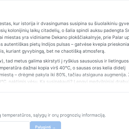
miestas, kur istorija ir dvasingumas susipina su šiuolaikiniu gyv
usių kolonijinių laikų citadelių, o šalia spindi auksu padengta 
škai miestas yra vidiniame Dekano plokščiakalnyje, prie Palar u
s autentiškas pietų Indijos pulsas – gatvėse kvepia prieskonia
s, kuriant gyvybingą, bet ne chaotišką atmosferą.
, tad metus galima skirstyti į ryškius sausuosius ir lietinguos
temperatūra dažnai kopia virš 40°C, o sausas oras kelia didelį
ja miestą – drėgmė pakyla iki 80%, tačiau atsigauna augmenija.
0°C, naktimis vėsu. Ką susipakauti? Lengvi medvilniniai drabuž
ai – skrybėlė nuo saulės.
iki kovo, kai karštis atslūgsta, lietūs baigiasi, o dienos malonia
tneša stipriausius lietus, kartais sukeliančius trumpus potvyn
llore, būdamas vidiniame regione, patiria tik jų nuotėkas – vėją
ą temperatūros, sąlygų ir orų prognozių informaciją.
o–gegužės karščio bangos gali būti alinančios, tad planuojant 
Palyginti →