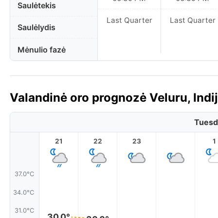
Saulėtekis
Last Quarter
Last Quarter
Saulėlydis
Mėnulio fazė
Valandinė oro prognozė Veluru, Indij
Tuesd
21
22
23
1
37.0°C
34.0°C
31.0°C
30.0°