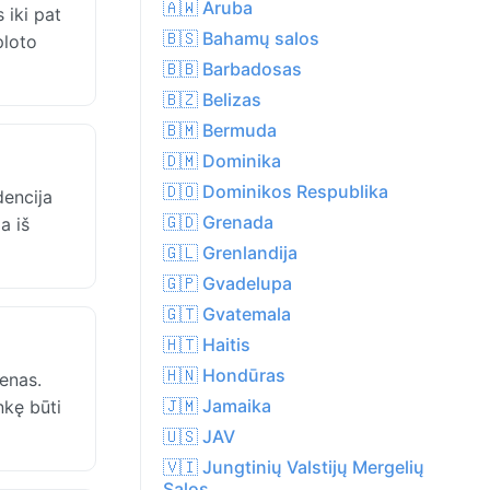
🇦🇼 Aruba
 iki pat
🇧🇸 Bahamų salos
ploto
🇧🇧 Barbadosas
🇧🇿 Belizas
🇧🇲 Bermuda
🇩🇲 Dominika
🇩🇴 Dominikos Respublika
dencija
🇬🇩 Grenada
a iš
🇬🇱 Grenlandija
🇬🇵 Gvadelupa
🇬🇹 Gvatemala
🇭🇹 Haitis
🇭🇳 Hondūras
ienas.
🇯🇲 Jamaika
nkę būti
🇺🇸 JAV
🇻🇮 Jungtinių Valstijų Mergelių
Salos