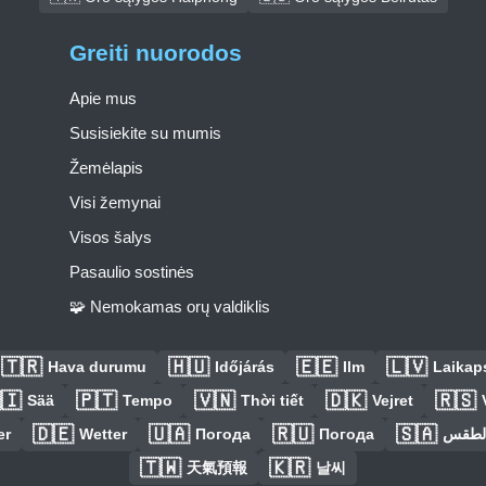
Greiti nuorodos
Apie mus
Susisiekite su mumis
Žemėlapis
Visi žemynai
Visos šalys
Pasaulio sostinės
🧩 Nemokamas orų valdiklis
🇹🇷
🇭🇺
🇪🇪
🇱🇻
Hava durumu
Időjárás
Ilm
Laikaps
🇮
🇵🇹
🇻🇳
🇩🇰
🇷🇸
Sää
Tempo
Thời tiết
Vejret
🇩🇪
🇺🇦
🇷🇺
🇸🇦
er
Wetter
Погода
Погода
الطق
🇹🇼
🇰🇷
天氣預報
날씨