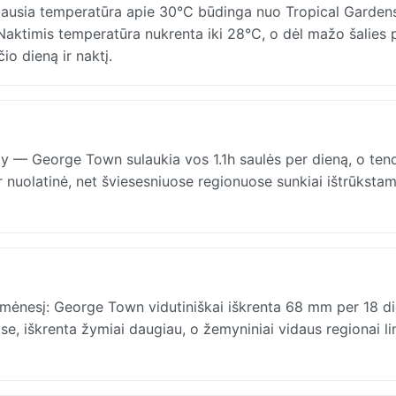
čiausia temperatūra apie 30°C būdinga nuo Tropical Gardens
 Naktimis temperatūra nukrenta iki 28°C, o dėl mažo šalies 
io dieną ir naktį.
y — George Town sulaukia vos 1.1h saulės per dieną, o ten
 nuolatinė, net šviesesniuose regionuose sunkiai ištrūkstam
y mėnesį: George Town vidutiniškai iškrenta 68 mm per 18 d
se, iškrenta žymiai daugiau, o žemyniniai vidaus regionai li