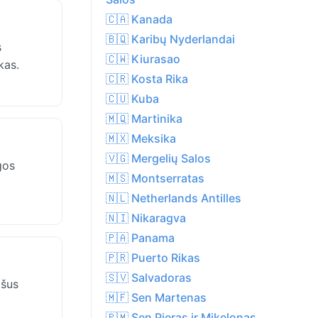
🇨🇦 Kanada
🇧🇶 Karibų Nyderlandai
s
🇨🇼 Kiurasao
kas.
🇨🇷 Kosta Rika
🇨🇺 Kuba
🇲🇶 Martinika
🇲🇽 Meksika
🇻🇬 Mergelių Salos
gos
🇲🇸 Montserratas
🇳🇱 Netherlands Antilles
🇳🇮 Nikaragva
🇵🇦 Panama
🇵🇷 Puerto Rikas
🇸🇻 Salvadoras
ašus
🇲🇫 Sen Martenas
🇵🇲 Sen Pjeras ir Mikelonas