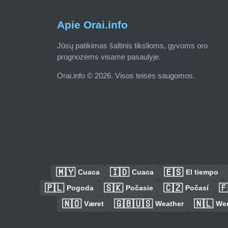
Apie Orai.info
Jūsų patikimas šaltinis tikslioms, gyvoms oro
prognozėms visame pasaulyje.
Orai.info © 2026. Visos teisės saugomos.
🇲🇾
🇮🇩
🇪🇸
Cuaca
Cuaca
El tiempo
🇵🇱
🇸🇰
🇨🇿

Pogoda
Počasie
Počasí
🇳🇴
🇬🇧🇺🇸
🇳🇱
Været
Weather
We