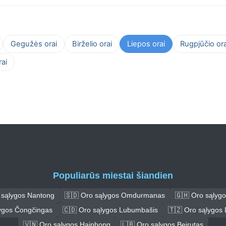
Gegužės orai
Birželio orai
Liepos orai
Rugpjūčio ora
ai
Populiarūs miestai šiandien
 sąlygos Nantong
🇸🇩 Oro sąlygos Omdurmanas
🇬🇭 Oro sąlyg
lygos Čongčingas
🇨🇩 Oro sąlygos Lubumbašis
🇹🇿 Oro sąlygos
🇻🇳 Oro sąlygos Haiphong
🇱🇧 Oro sąlygos Beirutas