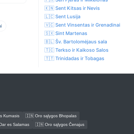
🇰🇳 Sent Kitsas ir Nevis
🇱🇨 Sent Lusija
🇻🇨 Sent Vinsentas ir Grenadinai
i
🇸🇽 Sint Martenas
🇧🇱 Šv. Bartolomėjaus sala
🇹🇨 Terkso ir Kaikoso Salos
🇹🇹 Trinidadas ir Tobagas
os Kumasis
🇮🇳 Oro sąlygos Bhopalas
 Dar es Salamas
🇮🇳 Oro sąlygos Čenajus