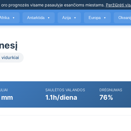
s oro prognozės
visame pasaulyje esančioms miestams
.
Peržiūrėti vis
Afrika
Antarktida
Azija
Europa
Okeani
▼
▼
▼
▼
nesį
 vidurkiai
ULIAI
SAULĖTOS VALANDOS
DRĖGNUMAS
 mm
1.1h/diena
76%