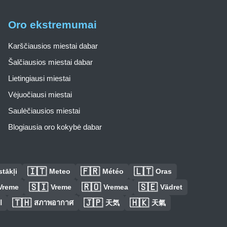
Oro ekstremumai
Karščiausios miestai dabar
Šalčiausios miestai dabar
Lietingiausi miestai
Vėjuočiausi miestai
Saulėčiausios miestai
Blogiausia oro kokybė dabar
🇮🇹
🇫🇷
🇱🇹
tākļi
Meteo
Météo
Oras
🇸🇮
🇷🇴
🇸🇪
Vreme
Vreme
Vremea
Vädret
🇹🇭
🇯🇵
🇭🇰
ا
สภาพอากาศ
天気
天氣