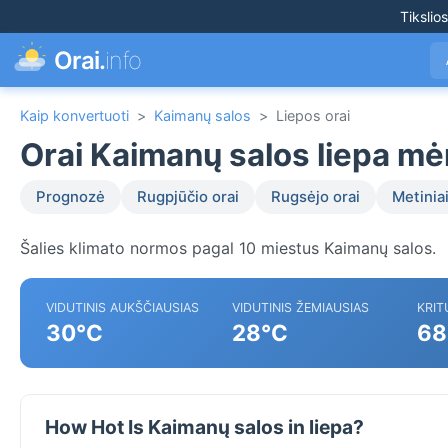
Tikslio
Orai.
info
Kaip konvertuoti
>
Kaimanų salos
>
Liepos orai
Orai Kaimanų salos liepa mė
Prognozė
Rugpjūčio orai
Rugsėjo orai
Metiniai
Šalies klimato normos pagal 10 miestus Kaimanų salos.
VIDUTINIS AUKŠČIAUSIAS
VIDUTINIS ŽEMIAUSIAS
KRIT
30°C
28°C
68
How Hot Is Kaimanų salos in liepa?