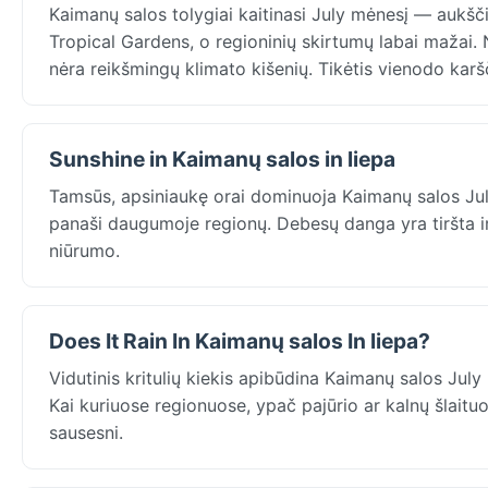
Kaimanų salos tolygiai kaitinasi July mėnesį — aukš
Tropical Gardens, o regioninių skirtumų labai mažai.
nėra reikšmingų klimato kišenių. Tikėtis vienodo karšč
Sunshine in Kaimanų salos in liepa
Tamsūs, apsiniaukę orai dominuoja Kaimanų salos Jul
panaši daugumoje regionų. Debesų danga yra tiršta ir
niūrumo.
Does It Rain In Kaimanų salos In liepa?
Vidutinis kritulių kiekis apibūdina Kaimanų salos Jul
Kai kuriuose regionuose, ypač pajūrio ar kalnų šlaituo
sausesni.