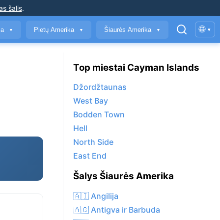
as šalis
.
🌐
ja
Pietų Amerika
Šiaurės Amerika
▾
▼
▼
▼
Top miestai Cayman Islands
Džordžtaunas
West Bay
Bodden Town
Hell
North Side
East End
Šalys Šiaurės Amerika
🇦🇮 Angilija
🇦🇬 Antigva ir Barbuda