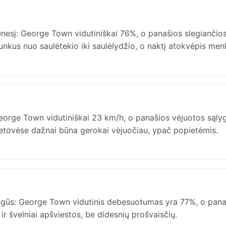
nesį: George Town vidutiniškai 76%, o panašios slegiančio
 sunkus nuo saulėtekio iki saulėlydžio, o naktį atokvėpis men
eorge Town vidutiniškai 23 km/h, o panašios vėjuotos sąly
ietovėse dažnai būna gerokai vėjuočiau, ypač popietėmis.
ngūs: George Town vidutinis debesuotumas yra 77%, o pan
ir švelniai apšviestos, be didesnių prošvaisčių.