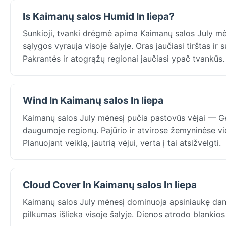
Is Kaimanų salos Humid In liepa?
Sunkioji, tvanki drėgmė apima Kaimanų salos July mė
sąlygos vyrauja visoje šalyje. Oras jaučiasi tirštas ir
Pakrantės ir atogrąžų regionai jaučiasi ypač tvankūs.
Wind In Kaimanų salos In liepa
Kaimanų salos July mėnesį pučia pastovūs vėjai — G
daugumoje regionų. Pajūrio ir atvirose žemyninėse v
Planuojant veiklą, jautrią vėjui, verta į tai atsižvelgti.
Cloud Cover In Kaimanų salos In liepa
Kaimanų salos July mėnesį dominuoja apsiniaukę da
pilkumas išlieka visoje šalyje. Dienos atrodo blankios 