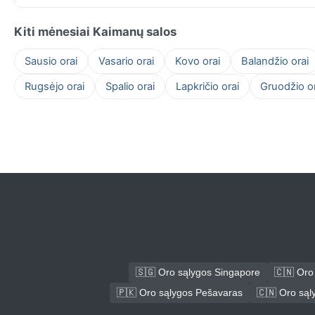
Kiti mėnesiai Kaimanų salos
Sausio orai
Vasario orai
Kovo orai
Balandžio orai
Rugsėjo orai
Spalio orai
Lapkričio orai
Gruodžio or
🇸🇬 Oro sąlygos Singapore
🇨🇳 Oro
🇵🇰 Oro sąlygos Pešavaras
🇨🇳 Oro są