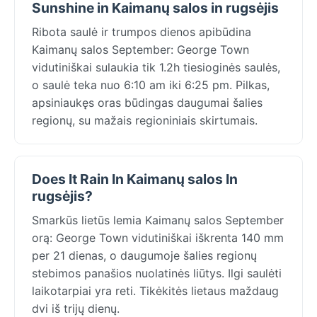
Sunshine in Kaimanų salos in rugsėjis
Ribota saulė ir trumpos dienos apibūdina
Kaimanų salos September: George Town
vidutiniškai sulaukia tik 1.2h tiesioginės saulės,
o saulė teka nuo 6:10 am iki 6:25 pm. Pilkas,
apsiniaukęs oras būdingas daugumai šalies
regionų, su mažais regioniniais skirtumais.
Does It Rain In Kaimanų salos In
rugsėjis?
Smarkūs lietūs lemia Kaimanų salos September
orą: George Town vidutiniškai iškrenta 140 mm
per 21 dienas, o daugumoje šalies regionų
stebimos panašios nuolatinės liūtys. Ilgi saulėti
laikotarpiai yra reti. Tikėkitės lietaus maždaug
dvi iš trijų dienų.