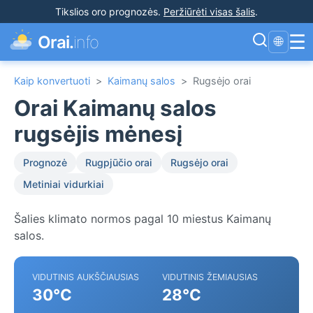
Tikslios oro prognozės
.
Peržiūrėti visas šalis
.
☰
Orai.
info
🌐
Kaip konvertuoti
>
Kaimanų salos
>
Rugsėjo orai
Orai Kaimanų salos
rugsėjis mėnesį
Prognozė
Rugpjūčio orai
Rugsėjo orai
Metiniai vidurkiai
Šalies klimato normos pagal 10 miestus Kaimanų
salos.
VIDUTINIS AUKŠČIAUSIAS
VIDUTINIS ŽEMIAUSIAS
30°C
28°C