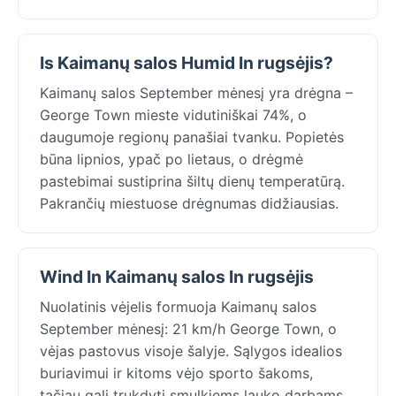
Is Kaimanų salos Humid In rugsėjis?
Kaimanų salos September mėnesį yra drėgna –
George Town mieste vidutiniškai 74%, o
daugumoje regionų panašiai tvanku. Popietės
būna lipnios, ypač po lietaus, o drėgmė
pastebimai sustiprina šiltų dienų temperatūrą.
Pakrančių miestuose drėgnumas didžiausias.
Wind In Kaimanų salos In rugsėjis
Nuolatinis vėjelis formuoja Kaimanų salos
September mėnesį: 21 km/h George Town, o
vėjas pastovus visoje šalyje. Sąlygos idealios
buriavimui ir kitoms vėjo sporto šakoms,
tačiau gali trukdyti smulkiems lauko darbams.