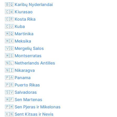
🇧🇶 Karibų Nyderlandai
🇨🇼 Kiurasao
🇨🇷 Kosta Rika
🇨🇺 Kuba
🇲🇶 Martinika
🇲🇽 Meksika
🇻🇬 Mergelių Salos
🇲🇸 Montserratas
🇳🇱 Netherlands Antilles
🇳🇮 Nikaragva
🇵🇦 Panama
🇵🇷 Puerto Rikas
🇸🇻 Salvadoras
🇲🇫 Sen Martenas
🇵🇲 Sen Pjeras ir Mikelonas
🇰🇳 Sent Kitsas ir Nevis