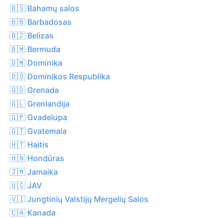
🇧🇸 Bahamų salos
🇧🇧 Barbadosas
🇧🇿 Belizas
🇧🇲 Bermuda
🇩🇲 Dominika
🇩🇴 Dominikos Respublika
🇬🇩 Grenada
🇬🇱 Grenlandija
🇬🇵 Gvadelupa
🇬🇹 Gvatemala
🇭🇹 Haitis
🇭🇳 Hondūras
🇯🇲 Jamaika
🇺🇸 JAV
🇻🇮 Jungtinių Valstijų Mergelių Salos
🇨🇦 Kanada