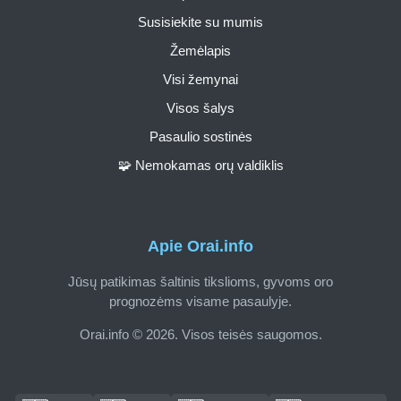
Susisiekite su mumis
Žemėlapis
Visi žemynai
Visos šalys
Pasaulio sostinės
🧩 Nemokamas orų valdiklis
Apie Orai.info
Jūsų patikimas šaltinis tikslioms, gyvoms oro
prognozėms visame pasaulyje.
Orai.info © 2026. Visos teisės saugomos.