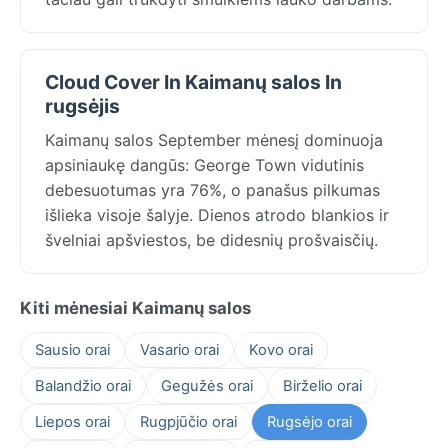
Cloud Cover In Kaimanų salos In
rugsėjis
Kaimanų salos September mėnesį dominuoja
apsiniaukę dangūs: George Town vidutinis
debesuotumas yra 76%, o panašus pilkumas
išlieka visoje šalyje. Dienos atrodo blankios ir
švelniai apšviestos, be didesnių prošvaisčių.
Kiti mėnesiai Kaimanų salos
Sausio orai
Vasario orai
Kovo orai
Balandžio orai
Gegužės orai
Birželio orai
Liepos orai
Rugpjūčio orai
Rugsėjo orai