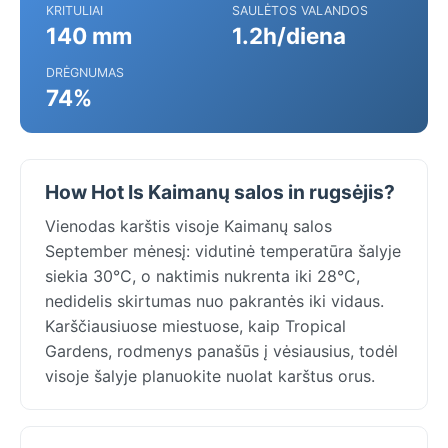
KRITULIAI
SAULĖTOS VALANDOS
140 mm
1.2h/diena
DRĖGNUMAS
74%
How Hot Is Kaimanų salos in rugsėjis?
Vienodas karštis visoje Kaimanų salos
September mėnesį: vidutinė temperatūra šalyje
siekia 30°C, o naktimis nukrenta iki 28°C,
nedidelis skirtumas nuo pakrantės iki vidaus.
Karščiausiuose miestuose, kaip Tropical
Gardens, rodmenys panašūs į vėsiausius, todėl
visoje šalyje planuokite nuolat karštus orus.