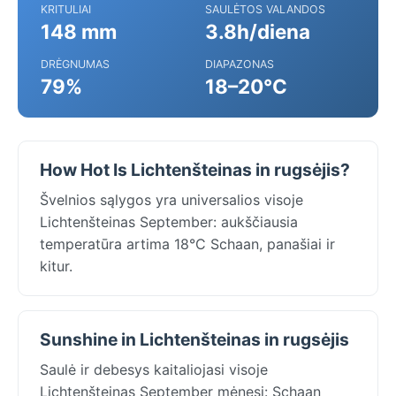
KRITULIAI
SAULĖTOS VALANDOS
148 mm
3.8h/diena
DRĖGNUMAS
DIAPAZONAS
79%
18–20°C
How Hot Is Lichtenšteinas in rugsėjis?
Švelnios sąlygos yra universalios visoje
Lichtenšteinas September: aukščiausia
temperatūra artima 18°C Schaan, panašiai ir
kitur.
Sunshine in Lichtenšteinas in rugsėjis
Saulė ir debesys kaitaliojasi visoje
Lichtenšteinas September mėnesį: Schaan