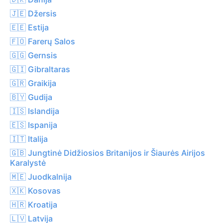
🇯🇪 Džersis
🇪🇪 Estija
🇫🇴 Farerų Salos
🇬🇬 Gernsis
🇬🇮 Gibraltaras
🇬🇷 Graikija
🇧🇾 Gudija
🇮🇸 Islandija
🇪🇸 Ispanija
🇮🇹 Italija
🇬🇧 Jungtinė Didžiosios Britanijos ir Šiaurės Airijos
Karalystė
🇲🇪 Juodkalnija
🇽🇰 Kosovas
🇭🇷 Kroatija
🇱🇻 Latvija