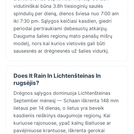
vidutiniškai būna 3.8h tiesioginių saulės
spindulių per dieną, dienos šviesa nuo 7:00 am
iki 7:30 pm. Sąlygos keičiasi kasdien, giedri
periodai pertraukiami debesuotų atkarpų.
Dauguma šalies regionų mato panašų mišrų
modelį, nors kai kurios vietovės gali būti
sausesnės ar drėgnesnės už šalies vidurkį.
Does It Rain In Lichtenšteinas In
rugsėjis?
Drėgnos sąlygos dominuoja Lichtenšteinas
September mėnesį — Schaan iškrenta 148 mm
lietaus per 14 dienas, o lietus yra beveik
kasdienis reiškinys daugumoje regionų. Kai
kuriuose rajonuose, ypač kalnų šlaituose ar
pavėjiniuose krantuose, iškrenta gerokai