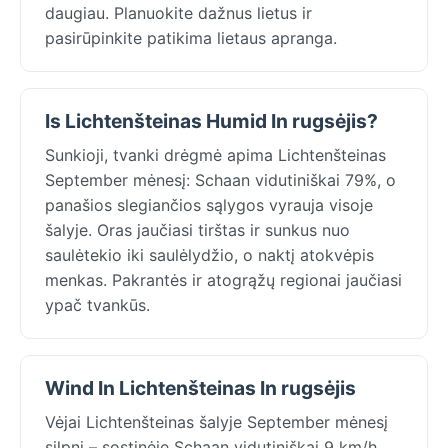
daugiau. Planuokite dažnus lietus ir
pasirūpinkite patikima lietaus apranga.
Is Lichtenšteinas Humid In rugsėjis?
Sunkioji, tvanki drėgmė apima Lichtenšteinas
September mėnesį: Schaan vidutiniškai 79%, o
panašios slegiančios sąlygos vyrauja visoje
šalyje. Oras jaučiasi tirštas ir sunkus nuo
saulėtekio iki saulėlydžio, o naktį atokvėpis
menkas. Pakrantės ir atogrąžų regionai jaučiasi
ypač tvankūs.
Wind In Lichtenšteinas In rugsėjis
Vėjai Lichtenšteinas šalyje September mėnesį
silpni – sostinėje Schaan vidutiniškai 9 km/h,