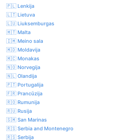
🇵🇱 Lenkija
🇱🇹 Lietuva
🇱🇺 Liuksemburgas
🇲🇹 Malta
🇮🇲 Meino sala
🇲🇩 Moldavija
🇲🇨 Monakas
🇳🇴 Norvegija
🇳🇱 Olandija
🇵🇹 Portugalija
🇫🇷 Prancūzija
🇷🇴 Rumunija
🇷🇺 Rusija
🇸🇲 San Marinas
🇷🇸 Serbia and Montenegro
🇷🇸 Serbija