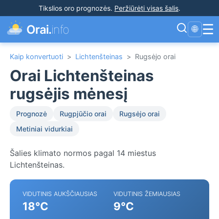
Tikslios oro prognozės
.
Peržiūrėti visas šalis
.
☰
Orai.
info
🌐
Kaip konvertuoti
>
Lichtenšteinas
>
Rugsėjo orai
Orai Lichtenšteinas
rugsėjis mėnesį
Prognozė
Rugpjūčio orai
Rugsėjo orai
Metiniai vidurkiai
Šalies klimato normos pagal 14 miestus
Lichtenšteinas.
VIDUTINIS AUKŠČIAUSIAS
VIDUTINIS ŽEMIAUSIAS
18°C
9°C