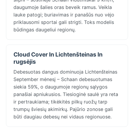
daugumoje šalies oras beveik ramus. Veikla
lauke patogi; buriavimas ir panašūs nuo vėjo
priklausomi sportai gali strigti. Toks modelis
būdingas daugeliui regionų.
Cloud Cover In Lichtenšteinas In
rugsėjis
Debesuotas dangus dominuoja Lichtenšteinas
September mėnesį – Schaan debesuotumas
siekia 59%, o daugumoje regionų sąlygos
panašiai apniukusios. Tiesioginė saulė yra reta
ir pertraukiama; tikėkitės pilkų ruožų tarp
trumpų šviesių akimirkų. Pajūrio zonose gali
būti daugiau debesų nei vidaus regionuose.