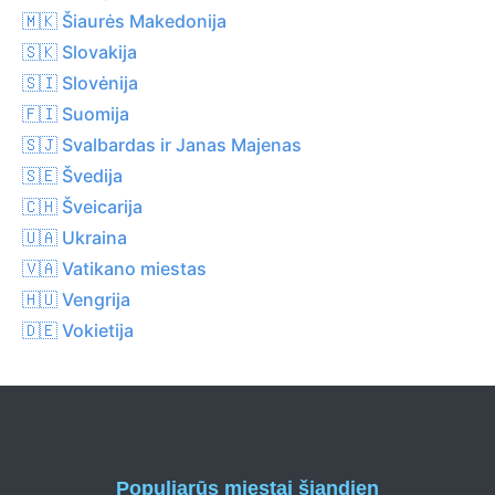
🇲🇰 Šiaurės Makedonija
🇸🇰 Slovakija
🇸🇮 Slovėnija
🇫🇮 Suomija
🇸🇯 Svalbardas ir Janas Majenas
🇸🇪 Švedija
🇨🇭 Šveicarija
🇺🇦 Ukraina
🇻🇦 Vatikano miestas
🇭🇺 Vengrija
🇩🇪 Vokietija
Populiarūs miestai šiandien