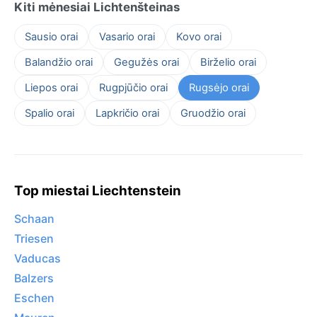
Kiti mėnesiai Lichtenšteinas
Sausio orai
Vasario orai
Kovo orai
Balandžio orai
Gegužės orai
Birželio orai
Liepos orai
Rugpjūčio orai
Rugsėjo orai
Spalio orai
Lapkričio orai
Gruodžio orai
Top miestai Liechtenstein
Schaan
Triesen
Vaducas
Balzers
Eschen