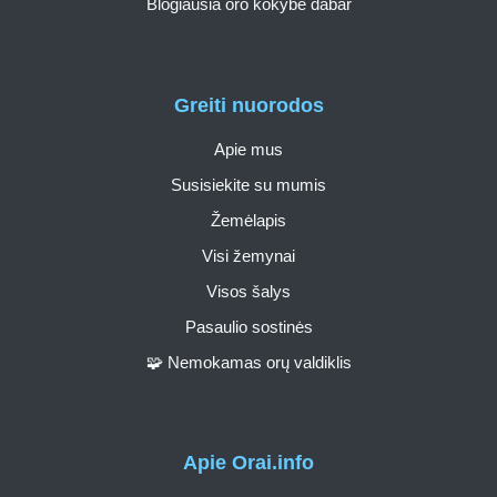
Blogiausia oro kokybė dabar
Greiti nuorodos
Apie mus
Susisiekite su mumis
Žemėlapis
Visi žemynai
Visos šalys
Pasaulio sostinės
🧩 Nemokamas orų valdiklis
Apie Orai.info