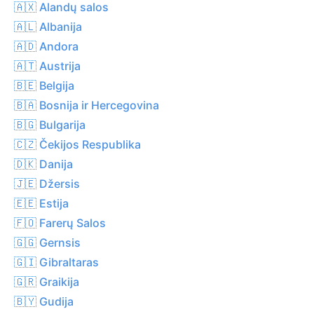
🇦🇽 Alandų salos
🇦🇱 Albanija
🇦🇩 Andora
🇦🇹 Austrija
🇧🇪 Belgija
🇧🇦 Bosnija ir Hercegovina
🇧🇬 Bulgarija
🇨🇿 Čekijos Respublika
🇩🇰 Danija
🇯🇪 Džersis
🇪🇪 Estija
🇫🇴 Farerų Salos
🇬🇬 Gernsis
🇬🇮 Gibraltaras
🇬🇷 Graikija
🇧🇾 Gudija