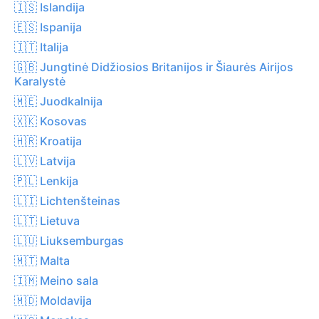
🇮🇸 Islandija
🇪🇸 Ispanija
🇮🇹 Italija
🇬🇧 Jungtinė Didžiosios Britanijos ir Šiaurės Airijos
Karalystė
🇲🇪 Juodkalnija
🇽🇰 Kosovas
🇭🇷 Kroatija
🇱🇻 Latvija
🇵🇱 Lenkija
🇱🇮 Lichtenšteinas
🇱🇹 Lietuva
🇱🇺 Liuksemburgas
🇲🇹 Malta
🇮🇲 Meino sala
🇲🇩 Moldavija