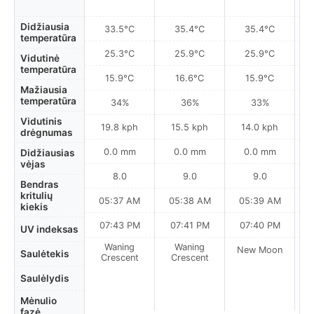
Didžiausia
33.5°C
35.4°C
35.4°C
temperatūra
25.3°C
25.9°C
25.9°C
Vidutinė
temperatūra
15.9°C
16.6°C
15.9°C
Mažiausia
temperatūra
34%
36%
33%
Vidutinis
19.8 kph
15.5 kph
14.0 kph
drėgnumas
0.0 mm
0.0 mm
0.0 mm
Didžiausias
vėjas
8.0
9.0
9.0
Bendras
kritulių
05:37 AM
05:38 AM
05:39 AM
0
kiekis
07:43 PM
07:41 PM
07:40 PM
UV indeksas
Waning
Waning
New Moon
N
Saulėtekis
Crescent
Crescent
Saulėlydis
Mėnulio
fazė