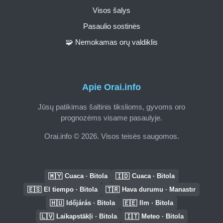
Visos šalys
Pasaulio sostinės
🧩 Nemokamas orų valdiklis
Apie Orai.info
Jūsų patikimas šaltinis tikslioms, gyvoms oro
prognozėms visame pasaulyje.
Orai.info © 2026. Visos teisės saugomos.
🇲🇾
🇮🇩
Cuaca · Bitola
Cuaca · Bitola
🇪🇸
🇹🇷
El tiempo · Bitola
Hava durumu · Manastır
🇭🇺
🇪🇪
Időjárás · Bitola
Ilm · Bitola
🇱🇻
🇮🇹
Laikapstākļi · Bitola
Meteo · Bitola