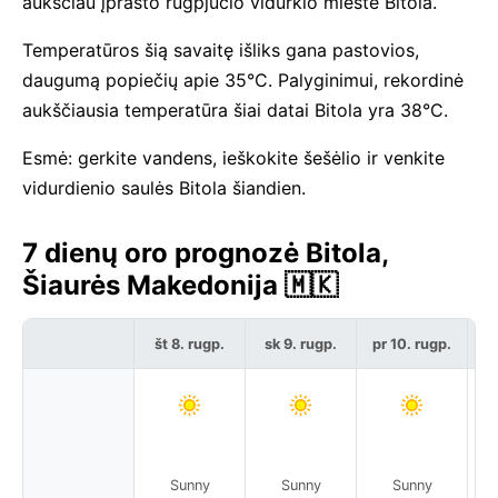
aukščiau įprasto rugpjūčio vidurkio mieste Bitola.
Temperatūros šią savaitę išliks gana pastovios,
daugumą popiečių apie 35°C. Palyginimui, rekordinė
aukščiausia temperatūra šiai datai Bitola yra 38°C.
Esmė: gerkite vandens, ieškokite šešėlio ir venkite
vidurdienio saulės Bitola šiandien.
7 dienų oro prognozė Bitola,
Šiaurės Makedonija 🇲🇰
št 8. rugp.
sk 9. rugp.
pr 10. rugp.
an
Sunny
Sunny
Sunny