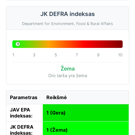
JK DEFRA indeksas
Department for Environment, Food & Rural Affairs
1
1
3
5
7
9
10
Žema
Oro tarša yra žema
Parametras
Reikšmė
JAV EPA
1 (Gera)
indeksas:
JK DEFRA
1 (Žema)
indeksas: