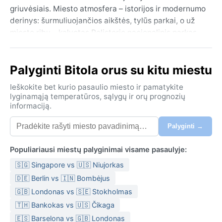
griuvėsiais. Miesto atmosfera – istorijos ir modernumo
derinys: šurmuliuojančios aikštės, tylūs parkai, o už
miesto ribų – kalvotas Pelisterio nacionalinis parkas,
kviečiantis pasivaikščiojimams. Geografiškai Bitola –
svarbus pietvakarių Makedonijos centras, iš kurio
Palyginti Bitola orus su kitu miestu
atsiveria vaizdai į Baba kalną.
Klimatas pagal Köppen klasifikaciją – drėgnas
Ieškokite bet kurio pasaulio miesto ir pamatykite
lyginamąją temperatūros, sąlygų ir orų prognozių
subtropinis (Cfa). Vasaros čia karštos ir drėgnos,
informaciją.
temperatūra dažnai kopia virš trisdešimties laipsnių, o
naktys būna tvankios. Žiemos vėsios, vidutinė
Palyginti →
temperatūra apie nulį, su galimomis šalnomis ir retu
sniegu. Kritulių pasiskirsto ištisus metus, bet
Populiariausi miestų palyginimai visame pasaulyje:
daugiausia lyja pavasarį ir rudenį – tada orai būna
🇸🇬 Singapore vs 🇺🇸 Niujorkas
permainingi, o drėgmė juntama net ir vėsiomis
🇩🇪 Berlin vs 🇮🇳 Bombėjus
dienomis. Į kelionę vertėtų susidėti lengvus drabužius
vasarai, šiltesnius sluoksnius žiemai bei lietpalčius –
🇬🇧 Londonas vs 🇸🇪 Stokholmas
jie pravers bet kuriuo metų laiku.
🇹🇭 Bankokas vs 🇺🇸 Čikaga
🇪🇸 Barselona vs 🇬🇧 Londonas
Geriausias metas aplankyti Bitolą – pavasaris