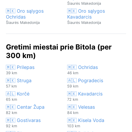
Šiaurės Makedonija
🇲🇰 Oro sąlygos
🇲🇰 Oro sąlygos
Ochridas
Kavadarcis
Šiaurės Makedonija
Šiaurės Makedonija
Gretimi miestai prie Bitola (per
300 km)
🇲🇰 Prilepas
🇲🇰 Ochridas
39 km
46 km
🇲🇰 Struga
🇦🇱 Pogradecis
57 km
59 km
🇦🇱 Korčė
🇲🇰 Kavadarcis
65 km
72 km
🇲🇰 Centar Župa
🇲🇰 Velesas
82 km
84 km
🇲🇰 Gostivaras
🇲🇰 Kisela Voda
92 km
103 km