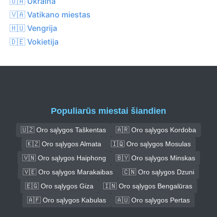
🇺🇦 Ukraina
🇻🇦 Vatikano miestas
🇭🇺 Vengrija
🇩🇪 Vokietija
Populiarūs miestai šiandien
🇺🇿 Oro sąlygos Taškentas
🇦🇷 Oro sąlygos Kordoba
🇰🇿 Oro sąlygos Almata
🇮🇶 Oro sąlygos Mosulas
🇻🇳 Oro sąlygos Haiphong
🇧🇾 Oro sąlygos Minskas
🇻🇪 Oro sąlygos Marakaibas
🇨🇳 Oro sąlygos Dzuni
🇪🇬 Oro sąlygos Giza
🇮🇳 Oro sąlygos Bengalūras
🇦🇫 Oro sąlygos Kabulas
🇦🇺 Oro sąlygos Pertas