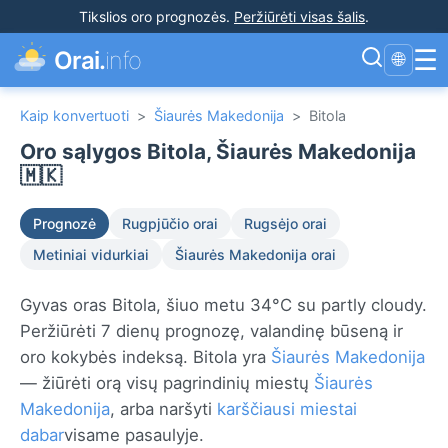
Tikslios oro prognozės
.
Peržiūrėti visas šalis
.
☰
Orai.
info
🌐
Kaip konvertuoti
>
Šiaurės Makedonija
>
Bitola
Oro sąlygos Bitola, Šiaurės Makedonija
🇲🇰
Prognozė
Rugpjūčio orai
Rugsėjo orai
Metiniai vidurkiai
Šiaurės Makedonija orai
Gyvas oras Bitola, šiuo metu 34°C su partly cloudy.
Peržiūrėti 7 dienų prognozę, valandinę būseną ir
oro kokybės indeksą. Bitola yra
Šiaurės Makedonija
— žiūrėti orą visų pagrindinių miestų
Šiaurės
Makedonija
, arba naršyti
karščiausi miestai
dabar
visame pasaulyje.