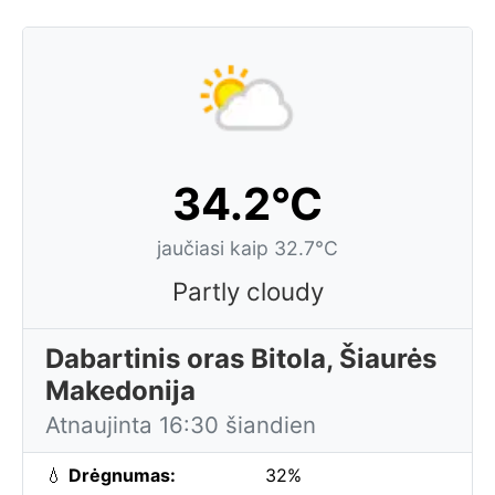
34.2°C
jaučiasi kaip 32.7°C
Partly cloudy
Dabartinis oras Bitola, Šiaurės
Makedonija
Atnaujinta 16:30 šiandien
💧
Drėgnumas:
32%