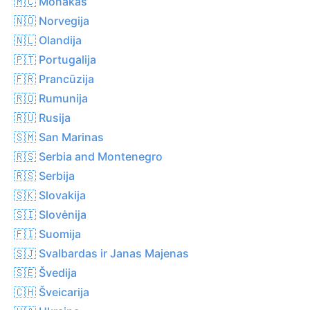
🇲🇨 Monakas
🇳🇴 Norvegija
🇳🇱 Olandija
🇵🇹 Portugalija
🇫🇷 Prancūzija
🇷🇴 Rumunija
🇷🇺 Rusija
🇸🇲 San Marinas
🇷🇸 Serbia and Montenegro
🇷🇸 Serbija
🇸🇰 Slovakija
🇸🇮 Slovėnija
🇫🇮 Suomija
🇸🇯 Svalbardas ir Janas Majenas
🇸🇪 Švedija
🇨🇭 Šveicarija