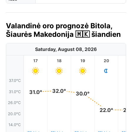
Valandinė oro prognozė Bitola,
Šiaurės Makedonija 🇲🇰 šiandien
Saturday, August 08, 2026
17
18
19
20
2
37.0°C
32.0°
31.0°
31.0°C
30.0°
26.0°C
22.0°
22.
20.0°C
14.0°C