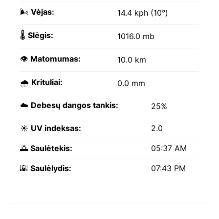
🌬️
Vėjas:
14.4 kph (10°)
🌡️
Slėgis:
1016.0 mb
👁️
Matomumas:
10.0 km
🌧️
Krituliai:
0.0 mm
☁️
Debesų dangos tankis:
25%
☀️
UV indeksas:
2.0
🌅
Saulėtekis:
05:37 AM
🌇
Saulėlydis:
07:43 PM