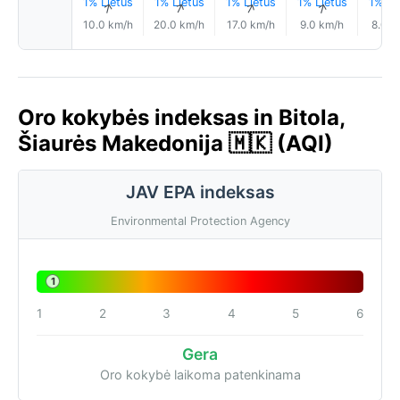
1% Lietus
1% Lietus
1% Lietus
1% Lietus
1% Li
↑
↑
↑
↑
10.0 km/h
20.0 km/h
17.0 km/h
9.0 km/h
8.0 k
Oro kokybės indeksas in Bitola,
Šiaurės Makedonija 🇲🇰 (AQI)
JAV EPA indeksas
Environmental Protection Agency
1
1
2
3
4
5
6
Gera
Oro kokybė laikoma patenkinama