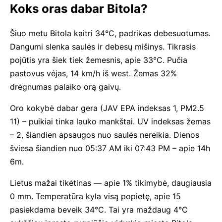
Koks oras dabar Bitola?
Šiuo metu Bitola kaitri 34°C, padrikas debesuotumas.
Dangumi slenka saulės ir debesų mišinys. Tikrasis
pojūtis yra šiek tiek žemesnis, apie 33°C. Pučia
pastovus vėjas, 14 km/h iš west. Žemas 32%
drėgnumas palaiko orą gaivų.
Oro kokybė dabar gera (JAV EPA indeksas 1, PM2.5
11) – puikiai tinka lauko mankštai. UV indeksas žemas
– 2, šiandien apsaugos nuo saulės nereikia. Dienos
šviesa šiandien nuo 05:37 AM iki 07:43 PM – apie 14h
6m.
Lietus mažai tikėtinas — apie 1% tikimybė, daugiausia
0 mm. Temperatūra kyla visą popietę, apie 15
pasiekdama beveik 34°C. Tai yra maždaug 4°C