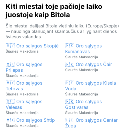
Kiti miestai toje pačioje laiko
juostoje kaip Bitola
Šie miestai dalijasi Bitola vietiniu laiku (Europe/Skopje)
— naudinga planuojant skambučius ar lyginant dienos
šviesos valandas.
🇲🇰 Oro sąlygos Skopjė
🇲🇰 Oro sąlygos
Kumanovas
Šiaurės Makedonija
Šiaurės Makedonija
🇲🇰 Oro sąlygos
🇲🇰 Oro sąlygos Čair
Prilepas
Šiaurės Makedonija
Šiaurės Makedonija
🇲🇰 Oro sąlygos
🇲🇰 Oro sąlygos Kisela
Tetovas
Voda
Šiaurės Makedonija
Šiaurės Makedonija
🇲🇰 Oro sąlygos
🇲🇰 Oro sąlygos
Velesas
Gostivaras
Šiaurės Makedonija
Šiaurės Makedonija
🇲🇰 Oro sąlygos Shtip
🇲🇰 Oro sąlygos Centar
Župa
Šiaurės Makedonija