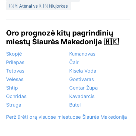
🇬🇷 Atėnai vs 🇺🇸 Niujorkas
(balandis–birželis) arba ruduo (rugsėjis–spalis), kai
temperatūra maloniai švelni, o lietus dar nesmarkus.
Vasara gali būti per karšta ir drėgna, žiema – per vėsi,
nors sniegas suteikia miestui nuotaikos. Iš ypatingų
Oro prognozė kitų pagrindinių
reiškinių verta paminėti rudeninį rūką slėniuose –
miestų Šiaurės Makedonija 🇲🇰
kartais jis užkloja visą miestą, sukurdamas mistišką
vaizdą. Stiprūs vėjai ar uraganai nebūdingi, o musonų
Skopjė
Kumanovas
čia nėra – klimatas tolygus, tik su mėnesių
Prilepas
Čair
svyravimais.
Tetovas
Kisela Voda
Velesas
Gostivaras
Shtip
Centar Župa
Ochridas
Kavadarcis
Struga
Butel
Peržiūrėti orą visuose miestuose Šiaurės Makedonija