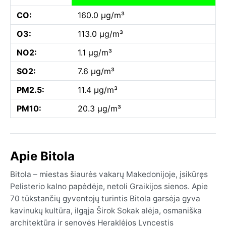
CO:
160.0 µg/m³
O3:
113.0 µg/m³
NO2:
1.1 µg/m³
SO2:
7.6 µg/m³
PM2.5:
11.4 µg/m³
PM10:
20.3 µg/m³
Apie Bitola
Bitola – miestas šiaurės vakarų Makedonijoje, įsikūręs
Pelisterio kalno papėdėje, netoli Graikijos sienos. Apie
70 tūkstančių gyventojų turintis Bitola garsėja gyva
kavinukų kultūra, ilgąja Širok Sokak alėja, osmaniška
architektūra ir senovės Heraklėjos Lyncestis