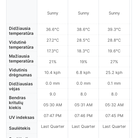
Sunny
Sunny
Sunny
Didžiausia
36.6°C
38.6°C
39.3°C
temperatūra
27.2°C
28.5°C
28.8°C
Vidutinė
temperatūra
17.3°C
18.3°C
19.6°C
Mažiausia
temperatūra
21%
19%
27%
Vidutinis
10.4 kph
6.8 kph
25.2 kph
drėgnumas
0.0 mm
0.0 mm
0.1 mm
Didžiausias
vėjas
9.0
8.0
8.0
Bendras
kritulių
05:30 AM
05:31 AM
05:32 AM
0
kiekis
07:47 PM
07:46 PM
07:45 PM
UV indeksas
Last Quarter
Last Quarter
Last Quarter
Saulėtekis