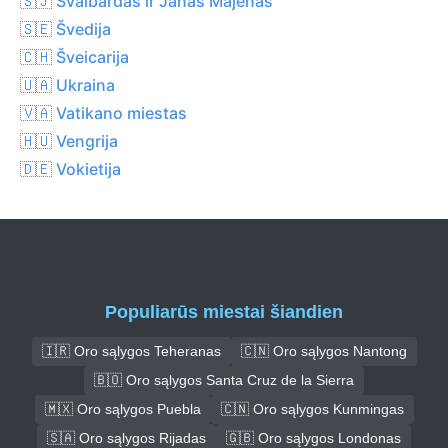
🇸🇯 Svalbardas ir Janas Majenas
🇸🇪 Švedija
🇨🇭 Šveicarija
🇺🇦 Ukraina
🇻🇦 Vatikano miestas
🇭🇺 Vengrija
🇩🇪 Vokietija
Populiarūs miestai šiandien
🇮🇷 Oro sąlygos Teheranas
🇨🇳 Oro sąlygos Nantong
🇧🇴 Oro sąlygos Santa Cruz de la Sierra
🇲🇽 Oro sąlygos Puebla
🇨🇳 Oro sąlygos Kunmingas
🇸🇦 Oro sąlygos Rijadas
🇬🇧 Oro sąlygos Londonas