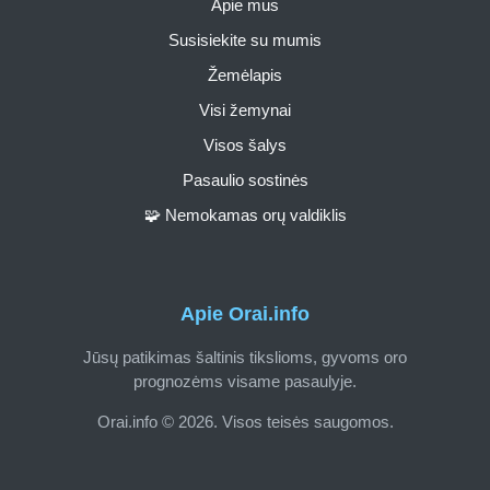
Apie mus
Susisiekite su mumis
Žemėlapis
Visi žemynai
Visos šalys
Pasaulio sostinės
🧩 Nemokamas orų valdiklis
Apie Orai.info
Jūsų patikimas šaltinis tikslioms, gyvoms oro
prognozėms visame pasaulyje.
Orai.info © 2026. Visos teisės saugomos.