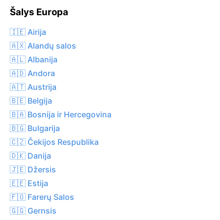
Šalys Europa
🇮🇪 Airija
🇦🇽 Alandų salos
🇦🇱 Albanija
🇦🇩 Andora
🇦🇹 Austrija
🇧🇪 Belgija
🇧🇦 Bosnija ir Hercegovina
🇧🇬 Bulgarija
🇨🇿 Čekijos Respublika
🇩🇰 Danija
🇯🇪 Džersis
🇪🇪 Estija
🇫🇴 Farerų Salos
🇬🇬 Gernsis