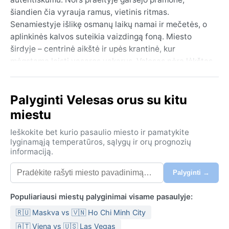
šiandien čia vyrauja ramus, vietinis ritmas.
Senamiestyje išlikę osmanų laikų namai ir mečetės, o
aplinkinės kalvos suteikia vaizdingą foną. Miesto
širdyje – centrinė aikštė ir upės krantinė, kur
mėgstama leisti vasaros vakarus. Velesas nėra lėkštas
turistinis objektas – tai vieta, kur galima pajautti tikrą
Balkanų kasdienybę, toli nuo didmiesčių šurmulio.
Palyginti Velesas orus su kitu
Geografiškai miestas įsitaisęs tarp aukštumų, todėl
čia nuolat jaučiamas švelnus vėjas.
miestu
Pagal Köppen klasifikaciją Velesas patenka į BSk
Ieškokite bet kurio pasaulio miesto ir pamatykite
(šaltas pusdykumių) klimato juostą. Vasara būna
lyginamąją temperatūros, sąlygų ir orų prognozių
informaciją.
karšta ir sausa – liepos ir rugpjūčio dienomis
termometras neretai rodo virš 35 °C, o naktys išlieka
Palyginti →
vėsokos. Žiema, priešingai, atneša šaltį, temperatūrai
nukrentant iki nulio ar žemiau, tačiau kritulių maža –
Populiariausi miestų palyginimai visame pasaulyje:
per metus jų tesukrenta apie 400–500 mm,
🇷🇺 Maskva vs 🇻🇳 Ho Chi Minh City
daugiausia pavasarį ir rudenį. Oro drėgnumas čia
žemas, todėl karštis lengviau pakeliamas. Ką susidėti į
🇦🇹 Viena vs 🇺🇸 Las Vegas