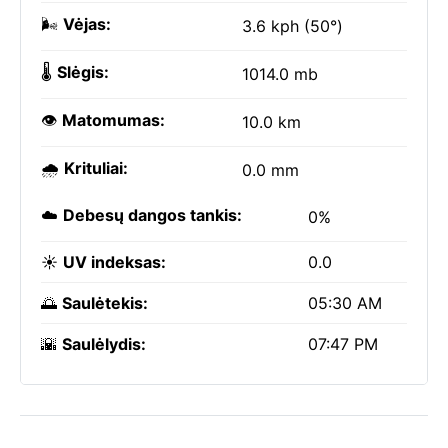
🌬️
Vėjas:
3.6 kph (50°)
🌡️
Slėgis:
1014.0 mb
👁️
Matomumas:
10.0 km
🌧️
Krituliai:
0.0 mm
☁️
Debesų dangos tankis:
0%
☀️
UV indeksas:
0.0
🌅
Saulėtekis:
05:30 AM
🌇
Saulėlydis:
07:47 PM