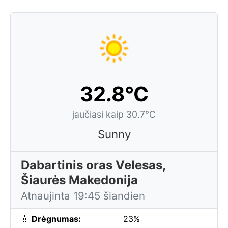
32.8°C
jaučiasi kaip 30.7°C
Sunny
Dabartinis oras Velesas,
Šiaurės Makedonija
Atnaujinta 19:45 šiandien
💧
Drėgnumas:
23%