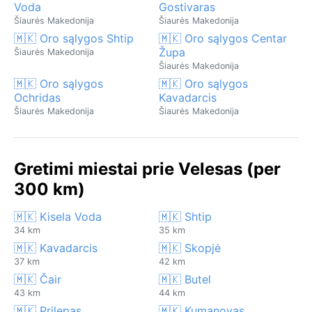
Voda
Gostivaras
Šiaurės Makedonija
Šiaurės Makedonija
🇲🇰 Oro sąlygos Shtip
🇲🇰 Oro sąlygos Centar
Župa
Šiaurės Makedonija
Šiaurės Makedonija
🇲🇰 Oro sąlygos
🇲🇰 Oro sąlygos
Ochridas
Kavadarcis
Šiaurės Makedonija
Šiaurės Makedonija
Gretimi miestai prie Velesas (per
300 km)
🇲🇰 Kisela Voda
🇲🇰 Shtip
34 km
35 km
🇲🇰 Kavadarcis
🇲🇰 Skopjė
37 km
42 km
🇲🇰 Čair
🇲🇰 Butel
43 km
44 km
🇲🇰 Prilepas
🇲🇰 Kumanovas