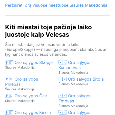
Peržiūrėti orą visuose miestuose Šiaurės Makedonija
Kiti miestai toje pačioje laiko
juostoje kaip Velesas
Šie miestai dalijasi Velesas vietiniu laiku
(Europe/Skopje) — naudinga planuojant skambučius ar
lyginant dienos šviesos valandas.
🇲🇰 Oro sąlygos Skopjė
🇲🇰 Oro sąlygos
Kumanovas
Šiaurės Makedonija
Šiaurės Makedonija
🇲🇰 Oro sąlygos
🇲🇰 Oro sąlygos Bitola
Prilepas
Šiaurės Makedonija
Šiaurės Makedonija
🇲🇰 Oro sąlygos Čair
🇲🇰 Oro sąlygos
Tetovas
Šiaurės Makedonija
Šiaurės Makedonija
🇲🇰 Oro sąlygos Kisela
🇲🇰 Oro sąlygos