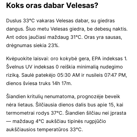
Koks oras dabar Velesas?
Duslus 33°C vakaras Velesas dabar, su giedras
dangus. Šiuo metu Velesas giedra, be debesų naktis.
Ant odos jaučiasi maždaug 31°C. Oras yra sausas,
drėgnumas siekia 23%.
Kvėpuokite laisvai: oro kokybė gera, EPA indeksas 1.
Švelnus UV indeksas 0 reiškia minimalią nudegimo
riziką. Saulė patekėjo 05:30 AM ir nusileis 07:47 PM,
dienos šviesa truks 14h 17m.
Šiandien kritulių nenumatoma, prognozėje beveik
nėra lietaus. Šilčiausia dienos dalis bus apie 15, kai
termometrai rodys 37°C. Šiandien šilčiau nei įprasta
— maždaug 4°C aukščiau tipinės rugpjūčio
aukščiausios temperatūros 33°C.