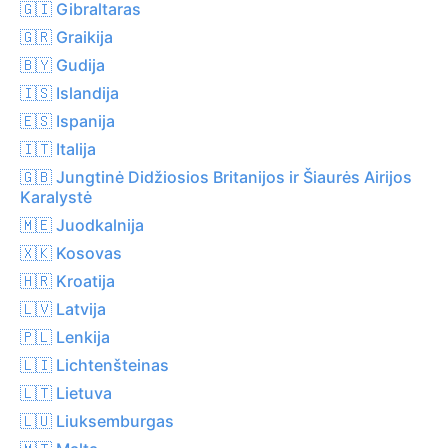
🇬🇮 Gibraltaras
🇬🇷 Graikija
🇧🇾 Gudija
🇮🇸 Islandija
🇪🇸 Ispanija
🇮🇹 Italija
🇬🇧 Jungtinė Didžiosios Britanijos ir Šiaurės Airijos
Karalystė
🇲🇪 Juodkalnija
🇽🇰 Kosovas
🇭🇷 Kroatija
🇱🇻 Latvija
🇵🇱 Lenkija
🇱🇮 Lichtenšteinas
🇱🇹 Lietuva
🇱🇺 Liuksemburgas