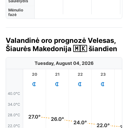
Saulėlydis
Mėnulio
fazė
Valandinė oro prognozė Velesas,
Šiaurės Makedonija 🇲🇰 šiandien
Tuesday, August 04, 2026
20
21
22
23
40.0°C
34.0°C
28.0°C
27.0°
26.0°
24.0°
22.0°
22.0°C
21.