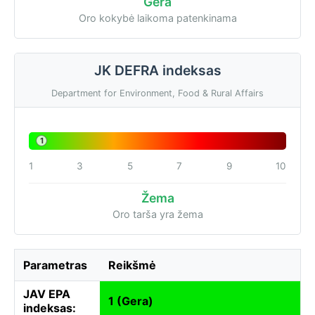
Gera
Oro kokybė laikoma patenkinama
JK DEFRA indeksas
Department for Environment, Food & Rural Affairs
1
1
3
5
7
9
10
Žema
Oro tarša yra žema
Parametras
Reikšmė
JAV EPA
1 (Gera)
indeksas: