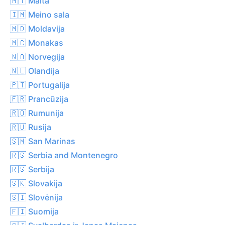
🇲🇹 Malta
🇮🇲 Meino sala
🇲🇩 Moldavija
🇲🇨 Monakas
🇳🇴 Norvegija
🇳🇱 Olandija
🇵🇹 Portugalija
🇫🇷 Prancūzija
🇷🇴 Rumunija
🇷🇺 Rusija
🇸🇲 San Marinas
🇷🇸 Serbia and Montenegro
🇷🇸 Serbija
🇸🇰 Slovakija
🇸🇮 Slovėnija
🇫🇮 Suomija