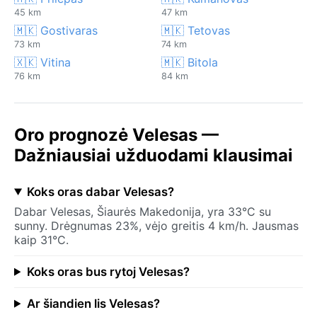
45 km
47 km
🇲🇰 Gostivaras
🇲🇰 Tetovas
73 km
74 km
🇽🇰 Vitina
🇲🇰 Bitola
76 km
84 km
Oro prognozė Velesas —
Dažniausiai užduodami klausimai
Koks oras dabar Velesas?
Dabar Velesas, Šiaurės Makedonija, yra 33°C su
sunny. Drėgnumas 23%, vėjo greitis 4 km/h. Jausmas
kaip 31°C.
Koks oras bus rytoj Velesas?
Ar šiandien lis Velesas?