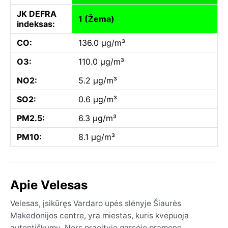
JK DEFRA
1 (Žema)
indeksas:
CO:
136.0 µg/m³
O3:
110.0 µg/m³
NO2:
5.2 µg/m³
SO2:
0.6 µg/m³
PM2.5:
6.3 µg/m³
PM10:
8.1 µg/m³
Apie Velesas
Velesas, įsikūręs Vardaro upės slėnyje Šiaurės
Makedonijos centre, yra miestas, kuris kvėpuoja
autentiškumu. Nors praeityje garsėjo pramone,