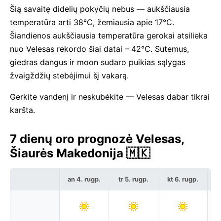
Šią savaitę didelių pokyčių nebus — aukščiausia
temperatūra arti 38°C, žemiausia apie 17°C.
Šiandienos aukščiausia temperatūra gerokai atsilieka
nuo Velesas rekordo šiai datai – 42°C. Sutemus,
giedras dangus ir moon sudaro puikias sąlygas
žvaigždžių stebėjimui šį vakarą.
Gerkite vandenį ir neskubėkite — Velesas dabar tikrai
karšta.
7 dienų oro prognozė Velesas,
Šiaurės Makedonija 🇲🇰
an 4. rugp.
tr 5. rugp.
kt 6. rugp.
p