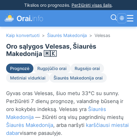
Tikslios oro prognozės
.
Peržiūrėti visas šalis
.
☰
Orai.
info
🌐
Kaip konvertuoti
>
Šiaurės Makedonija
>
Velesas
Oro sąlygos Velesas, Šiaurės
Makedonija 🇲🇰
Prognozė
Rugpjūčio orai
Rugsėjo orai
Metiniai vidurkiai
Šiaurės Makedonija orai
Gyvas oras Velesas, šiuo metu 33°C su sunny.
Peržiūrėti 7 dienų prognozę, valandinę būseną ir
oro kokybės indeksą. Velesas yra
Šiaurės
Makedonija
— žiūrėti orą visų pagrindinių miestų
Šiaurės Makedonija
, arba naršyti
karščiausi miestai
dabar
visame pasaulyje.