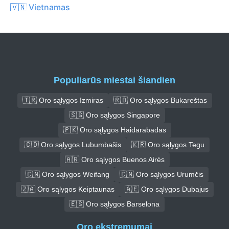
🇻🇳 Vietnamas
Populiarūs miestai šiandien
🇹🇷 Oro sąlygos Izmiras
🇷🇴 Oro sąlygos Bukareštas
🇸🇬 Oro sąlygos Singapore
🇵🇰 Oro sąlygos Haidarabadas
🇨🇩 Oro sąlygos Lubumbašis
🇰🇷 Oro sąlygos Tegu
🇦🇷 Oro sąlygos Buenos Airės
🇨🇳 Oro sąlygos Weifang
🇨🇳 Oro sąlygos Urumčis
🇿🇦 Oro sąlygos Keiptaunas
🇦🇪 Oro sąlygos Dubajus
🇪🇸 Oro sąlygos Barselona
Oro ekstremumai