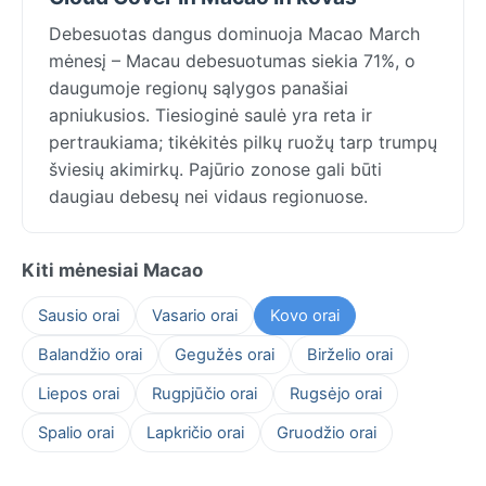
Debesuotas dangus dominuoja Macao March
mėnesį – Macau debesuotumas siekia 71%, o
daugumoje regionų sąlygos panašiai
apniukusios. Tiesioginė saulė yra reta ir
pertraukiama; tikėkitės pilkų ruožų tarp trumpų
šviesių akimirkų. Pajūrio zonose gali būti
daugiau debesų nei vidaus regionuose.
Kiti mėnesiai Macao
Sausio orai
Vasario orai
Kovo orai
Balandžio orai
Gegužės orai
Birželio orai
Liepos orai
Rugpjūčio orai
Rugsėjo orai
Spalio orai
Lapkričio orai
Gruodžio orai