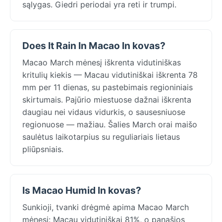
sąlygas. Giedri periodai yra reti ir trumpi.
Does It Rain In Macao In kovas?
Macao March mėnesį iškrenta vidutiniškas
kritulių kiekis — Macau vidutiniškai iškrenta 78
mm per 11 dienas, su pastebimais regioniniais
skirtumais. Pajūrio miestuose dažnai iškrenta
daugiau nei vidaus vidurkis, o sausesniuose
regionuose — mažiau. Šalies March orai maišo
saulėtus laikotarpius su reguliariais lietaus
pliūpsniais.
Is Macao Humid In kovas?
Sunkioji, tvanki drėgmė apima Macao March
mėnesį: Macau vidutiniškai 81%, o panašios