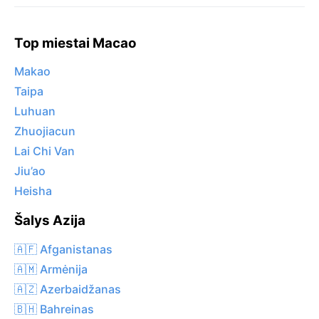
Top miestai Macao
Makao
Taipa
Luhuan
Zhuojiacun
Lai Chi Van
Jiu’ao
Heisha
Šalys Azija
🇦🇫 Afganistanas
🇦🇲 Armėnija
🇦🇿 Azerbaidžanas
🇧🇭 Bahreinas