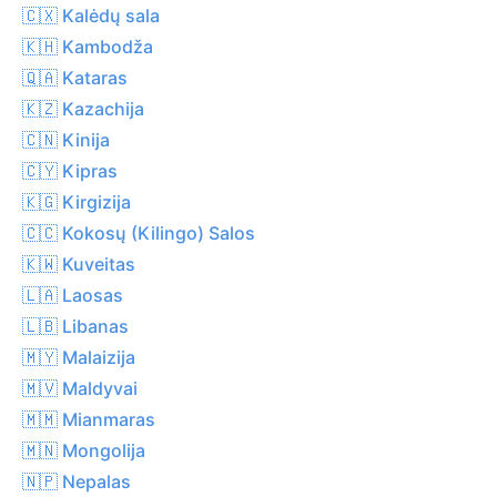
🇨🇽 Kalėdų sala
🇰🇭 Kambodža
🇶🇦 Kataras
🇰🇿 Kazachija
🇨🇳 Kinija
🇨🇾 Kipras
🇰🇬 Kirgizija
🇨🇨 Kokosų (Kilingo) Salos
🇰🇼 Kuveitas
🇱🇦 Laosas
🇱🇧 Libanas
🇲🇾 Malaizija
🇲🇻 Maldyvai
🇲🇲 Mianmaras
🇲🇳 Mongolija
🇳🇵 Nepalas