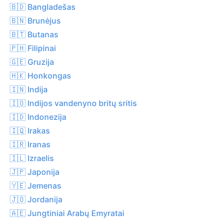
🇧🇩 Bangladešas
🇧🇳 Brunėjus
🇧🇹 Butanas
🇵🇭 Filipinai
🇬🇪 Gruzija
🇭🇰 Honkongas
🇮🇳 Indija
🇮🇴 Indijos vandenyno britų sritis
🇮🇩 Indonezija
🇮🇶 Irakas
🇮🇷 Iranas
🇮🇱 Izraelis
🇯🇵 Japonija
🇾🇪 Jemenas
🇯🇴 Jordanija
🇦🇪 Jungtiniai Arabų Emyratai