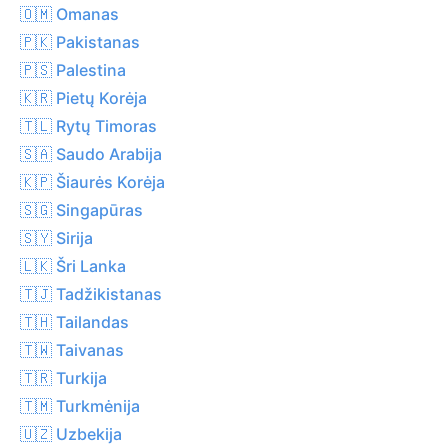
🇴🇲 Omanas
🇵🇰 Pakistanas
🇵🇸 Palestina
🇰🇷 Pietų Korėja
🇹🇱 Rytų Timoras
🇸🇦 Saudo Arabija
🇰🇵 Šiaurės Korėja
🇸🇬 Singapūras
🇸🇾 Sirija
🇱🇰 Šri Lanka
🇹🇯 Tadžikistanas
🇹🇭 Tailandas
🇹🇼 Taivanas
🇹🇷 Turkija
🇹🇲 Turkmėnija
🇺🇿 Uzbekija