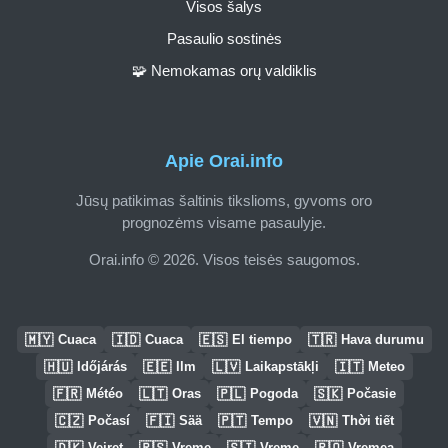
Visos šalys
Pasaulio sostinės
🧩 Nemokamas orų valdiklis
Apie Orai.info
Jūsų patikimas šaltinis tikslioms, gyvoms oro
prognozėms visame pasaulyje.
Orai.info © 2026. Visos teisės saugomos.
🇲🇾
🇮🇩
🇪🇸
🇹🇷
Cuaca
Cuaca
El tiempo
Hava durumu
🇭🇺
🇪🇪
🇱🇻
🇮🇹
Időjárás
Ilm
Laikapstākļi
Meteo
🇫🇷
🇱🇹
🇵🇱
🇸🇰
Météo
Oras
Pogoda
Počasie
🇨🇿
🇫🇮
🇵🇹
🇻🇳
Počasí
Sää
Tempo
Thời tiết
🇩🇰
🇷🇸
🇸🇮
🇷🇴
Vejret
Vreme
Vreme
Vremea