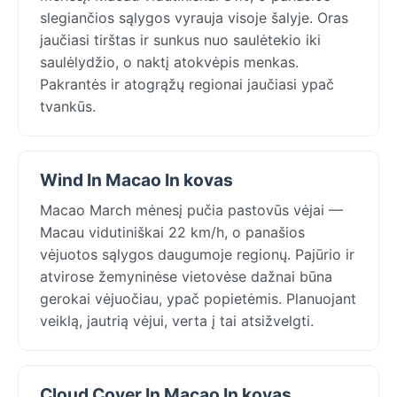
slegiančios sąlygos vyrauja visoje šalyje. Oras
jaučiasi tirštas ir sunkus nuo saulėtekio iki
saulėlydžio, o naktį atokvėpis menkas.
Pakrantės ir atogrąžų regionai jaučiasi ypač
tvankūs.
Wind In Macao In kovas
Macao March mėnesį pučia pastovūs vėjai —
Macau vidutiniškai 22 km/h, o panašios
vėjuotos sąlygos daugumoje regionų. Pajūrio ir
atvirose žemyninėse vietovėse dažnai būna
gerokai vėjuočiau, ypač popietėmis. Planuojant
veiklą, jautrią vėjui, verta į tai atsižvelgti.
Cloud Cover In Macao In kovas