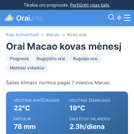
Tikslios oro prognozės
.
Peržiūrėti visas šalis
.
☰
Orai.
info
🌐
Kaip konvertuoti
>
Macao
>
Kovo orai
Orai Macao kovas mėnesį
Prognozė
Rugpjūčio orai
Rugsėjo orai
Metiniai vidurkiai
Šalies klimato normos pagal 7 miestus Macao.
VIDUTINIS AUKŠČIAUSIAS
VIDUTINIS ŽEMIAUSIAS
22°C
19°C
KRITULIAI
SAULĖTOS VALANDOS
78 mm
2.3h/diena