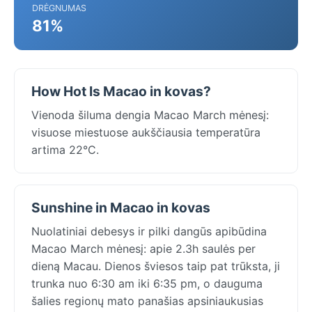
DRĖGNUMAS
81%
How Hot Is Macao in kovas?
Vienoda šiluma dengia Macao March mėnesį:
visuose miestuose aukščiausia temperatūra
artima 22°C.
Sunshine in Macao in kovas
Nuolatiniai debesys ir pilki dangūs apibūdina
Macao March mėnesį: apie 2.3h saulės per
dieną Macau. Dienos šviesos taip pat trūksta, ji
trunka nuo 6:30 am iki 6:35 pm, o dauguma
šalies regionų mato panašias apsiniaukusias