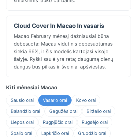
smulkiems lauko darbams.
Cloud Cover In Macao In vasaris
Macao February mėnesį dažniausiai būna
debesuota: Macau vidutinis debesuotumas
siekia 66%, ir šis modelis kartojasi visoje
šalyje. Ryški saulė yra reta; daugumą dienų
dangus bus pilkas ir švelniai apšviestas.
Kiti mėnesiai Macao
Sausio orai
Vasario orai
Kovo orai
Balandžio orai
Gegužės orai
Birželio orai
Liepos orai
Rugpjūčio orai
Rugsėjo orai
Spalio orai
Lapkričio orai
Gruodžio orai