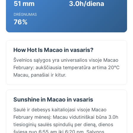
51 mm
3.0h/diena
DRĖGNUMAS
76%
How Hot Is Macao in vasaris?
Švelnios sąlygos yra universalios visoje Macao
February: aukščiausia temperatūra artima 20°C
Macau, panašiai ir kitur.
Sunshine in Macao in vasaris
Saulė ir debesys kaitaliojasi visoje Macao
February mėnesį: Macau vidutiniškai būna 3.0h
tiesioginių saulės spindulių per dieną, dienos
šviesa nuo 6:55 am iki 6:20 pm. Sąlygos