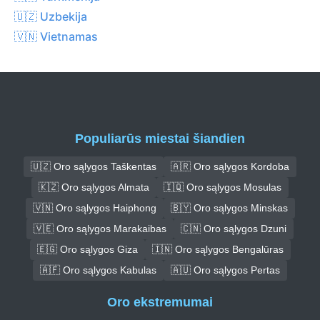
🇺🇿 Uzbekija
🇻🇳 Vietnamas
Populiarūs miestai šiandien
🇺🇿 Oro sąlygos Taškentas
🇦🇷 Oro sąlygos Kordoba
🇰🇿 Oro sąlygos Almata
🇮🇶 Oro sąlygos Mosulas
🇻🇳 Oro sąlygos Haiphong
🇧🇾 Oro sąlygos Minskas
🇻🇪 Oro sąlygos Marakaibas
🇨🇳 Oro sąlygos Dzuni
🇪🇬 Oro sąlygos Giza
🇮🇳 Oro sąlygos Bengalūras
🇦🇫 Oro sąlygos Kabulas
🇦🇺 Oro sąlygos Pertas
Oro ekstremumai