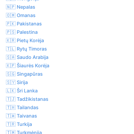
🇳🇵 Nepalas
🇴🇲 Omanas
🇵🇰 Pakistanas
🇵🇸 Palestina
🇰🇷 Pietų Korėja
🇹🇱 Rytų Timoras
🇸🇦 Saudo Arabija
🇰🇵 Šiaurės Korėja
🇸🇬 Singapūras
🇸🇾 Sirija
🇱🇰 Šri Lanka
🇹🇯 Tadžikistanas
🇹🇭 Tailandas
🇹🇼 Taivanas
🇹🇷 Turkija
🇹🇲 Turkmėnija