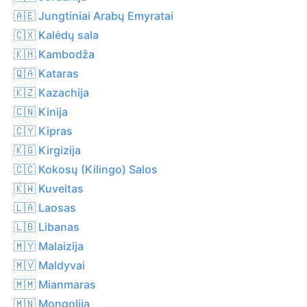
🇦🇪 Jungtiniai Arabų Emyratai
🇨🇽 Kalėdų sala
🇰🇭 Kambodža
🇶🇦 Kataras
🇰🇿 Kazachija
🇨🇳 Kinija
🇨🇾 Kipras
🇰🇬 Kirgizija
🇨🇨 Kokosų (Kilingo) Salos
🇰🇼 Kuveitas
🇱🇦 Laosas
🇱🇧 Libanas
🇲🇾 Malaizija
🇲🇻 Maldyvai
🇲🇲 Mianmaras
🇲🇳 Mongolija