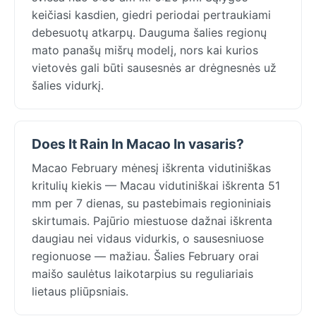
keičiasi kasdien, giedri periodai pertraukiami
debesuotų atkarpų. Dauguma šalies regionų
mato panašų mišrų modelį, nors kai kurios
vietovės gali būti sausesnės ar drėgnesnės už
šalies vidurkį.
Does It Rain In Macao In vasaris?
Macao February mėnesį iškrenta vidutiniškas
kritulių kiekis — Macau vidutiniškai iškrenta 51
mm per 7 dienas, su pastebimais regioniniais
skirtumais. Pajūrio miestuose dažnai iškrenta
daugiau nei vidaus vidurkis, o sausesniuose
regionuose — mažiau. Šalies February orai
maišo saulėtus laikotarpius su reguliariais
lietaus pliūpsniais.