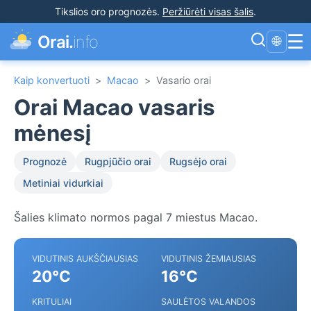
Tikslios oro prognozės
.
Peržiūrėti visas šalis
.
☰
Orai.
info
🌐
Kaip konvertuoti
>
Macao
>
Vasario orai
Orai Macao vasaris
mėnesį
Prognozė
Rugpjūčio orai
Rugsėjo orai
Metiniai vidurkiai
Šalies klimato normos pagal 7 miestus Macao.
VIDUTINIS AUKŠČIAUSIAS
VIDUTINIS ŽEMIAUSIAS
20°C
16°C
KRITULIAI
SAULĖTOS VALANDOS