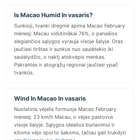
Is Macao Humid In vasaris?
Sunkioji, tvanki drėgmė apima Macao February
mėnesį: Macau vidutiniškai 76%, o panašios
slegiančios sąlygos vyrauja visoje šalyje. Oras
jaučiasi tirštas ir sunkus nuo saulėtekio iki
saulėlydžio, o naktį atokvėpis menkas.
Pakrantės ir atogrąžų regionai jaučiasi ypač
tvankūs.
Wind In Macao In vasaris
Nuolatinis vėjelis formuoja Macao February
mėnesį: 23 km/h Macau, o vėjas pastovus
visoje šalyje. Sąlygos idealios buriavimui ir
kitoms vėjo sporto šakoms, tačiau gali trukdyti