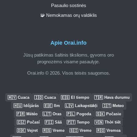
Pasaulio sostinės
🧩 Nemokamas orų valdiklis
Apie Orai.info
Jūsų patikimas šaltinis tikslioms, gyvoms oro
prognozėms visame pasaulyje.
Orai.info © 2026. Visos teisės saugomos.
🇲🇾
🇮🇩
🇪🇸
🇹🇷
Cuaca
Cuaca
El tiempo
Hava durumu
🇭🇺
🇪🇪
🇱🇻
🇮🇹
Időjárás
Ilm
Laikapstākļi
Meteo
🇫🇷
🇱🇹
🇵🇱
🇸🇰
Météo
Oras
Pogoda
Počasie
🇨🇿
🇫🇮
🇵🇹
🇻🇳
Počasí
Sää
Tempo
Thời tiết
🇩🇰
🇷🇸
🇸🇮
🇷🇴
Vejret
Vreme
Vreme
Vremea