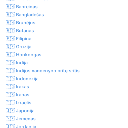
🇧🇭 Bahreinas
🇧🇩 Bangladešas
🇧🇳 Brunėjus
🇧🇹 Butanas
🇵🇭 Filipinai
🇬🇪 Gruzija
🇭🇰 Honkongas
🇮🇳 Indija
🇮🇴 Indijos vandenyno britų sritis
🇮🇩 Indonezija
🇮🇶 Irakas
🇮🇷 Iranas
🇮🇱 Izraelis
🇯🇵 Japonija
🇾🇪 Jemenas
🇯🇴 Jordanija