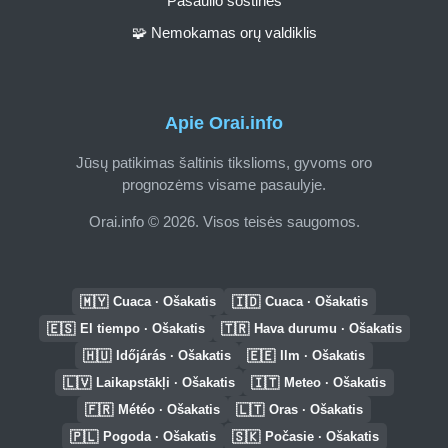
Pasaulio sostinės
🧩 Nemokamas orų valdiklis
Apie Orai.info
Jūsų patikimas šaltinis tikslioms, gyvoms oro
prognozėms visame pasaulyje.
Orai.info © 2026. Visos teisės saugomos.
🇲🇾
🇮🇩
Cuaca · Ošakatis
Cuaca · Ošakatis
🇪🇸
🇹🇷
El tiempo · Ošakatis
Hava durumu · Ošakatis
🇭🇺
🇪🇪
Időjárás · Ošakatis
Ilm · Ošakatis
🇱🇻
🇮🇹
Laikapstākļi · Ošakatis
Meteo · Ošakatis
🇫🇷
🇱🇹
Météo · Ošakatis
Oras · Ošakatis
🇵🇱
🇸🇰
Pogoda · Ošakatis
Počasie · Ošakatis