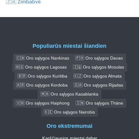
🇿🇼 Zimbabvė
Populiarūs miestai šiandien
🇨🇳 Oro sąlygos Nankinas
🇵🇭 Oro sąlygos Davao
🇳🇬 Oro sąlygos Lagosas
🇮🇶 Oro sąlygos Mosulas
🇧🇷 Oro sąlygos Kuritiba
🇰🇿 Oro sąlygos Almata
🇦🇷 Oro sąlygos Kordoba
🇸🇦 Oro sąlygos Rijadas
🇲🇦 Oro sąlygos Kasablanka
🇻🇳 Oro sąlygos Haiphong
🇮🇳 Oro sąlygos Thāne
🇰🇪 Oro sąlygos Nairobis
Oro ekstremumai
Karščiausios miestai dabar