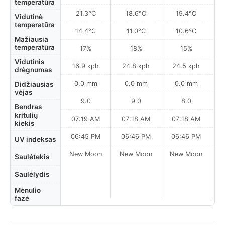
temperatūra
21.3°C
18.6°C
19.4°C
Vidutinė
temperatūra
14.4°C
11.0°C
10.6°C
Mažiausia
temperatūra
17%
18%
15%
Vidutinis
16.9 kph
24.8 kph
24.5 kph
drėgnumas
0.0 mm
0.0 mm
0.0 mm
Didžiausias
vėjas
9.0
9.0
8.0
Bendras
kritulių
07:19 AM
07:18 AM
07:18 AM
kiekis
06:45 PM
06:46 PM
06:46 PM
UV indeksas
New Moon
New Moon
New Moon
N
Saulėtekis
Saulėlydis
Mėnulio
fazė