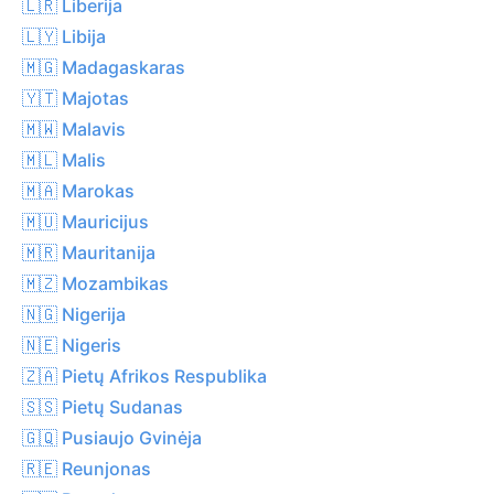
🇱🇷 Liberija
🇱🇾 Libija
🇲🇬 Madagaskaras
🇾🇹 Majotas
🇲🇼 Malavis
🇲🇱 Malis
🇲🇦 Marokas
🇲🇺 Mauricijus
🇲🇷 Mauritanija
🇲🇿 Mozambikas
🇳🇬 Nigerija
🇳🇪 Nigeris
🇿🇦 Pietų Afrikos Respublika
🇸🇸 Pietų Sudanas
🇬🇶 Pusiaujo Gvinėja
🇷🇪 Reunjonas