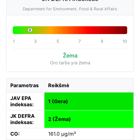
Department for Environment, Food & Rural Affairs
2
1
3
5
7
9
10
Žema
Oro tarša yra žema
Parametras
Reikšmė
JAV EPA
1 (Gera)
indeksas:
JK DEFRA
2 (Žema)
indeksas:
CO:
161.0 µg/m³