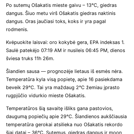
Po sutemų Ošakatis mieste gaivu – 13°C, giedras
dangus. Šiuo metu virš Ošakatis giedras naktinis
dangus. Oras jaučiasi toks, koks ir yra pagal
rodmenis.
Kvėpuokite laisvai: oro kokybė gera, EPA indeksas 1.
Saulė patekėjo 07:19 AM ir nusileis 06:45 PM, dienos
šviesa truks 11h 26m.
Šiandien sausa — prognozėje lietaus iš esmės nėra.
Temperatūra kyla visą popietę, apie 16 pasiekdama
beveik 29°C. Tai yra maždaug 2°C žemiau įprasto
rugpjūčio vidurkio mieste Ošakatis.
Temperatūros šią savaitę išliks gana pastovios,
daugumą popiečių apie 29°C. Šiandienos aukščiausia
temperatūra gerokai atsilieka nuo Ošakatis rekordo
šiai datai – 36°C. Sutemus, giedras dangus ir moon