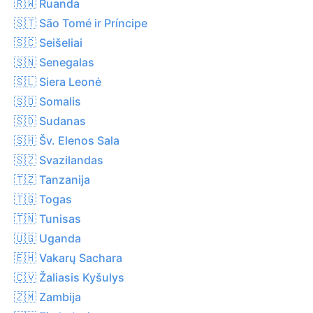
🇷🇼 Ruanda
🇸🇹 São Tomé ir Príncipe
🇸🇨 Seišeliai
🇸🇳 Senegalas
🇸🇱 Siera Leonė
🇸🇴 Somalis
🇸🇩 Sudanas
🇸🇭 Šv. Elenos Sala
🇸🇿 Svazilandas
🇹🇿 Tanzanija
🇹🇬 Togas
🇹🇳 Tunisas
🇺🇬 Uganda
🇪🇭 Vakarų Sachara
🇨🇻 Žaliasis Kyšulys
🇿🇲 Zambija