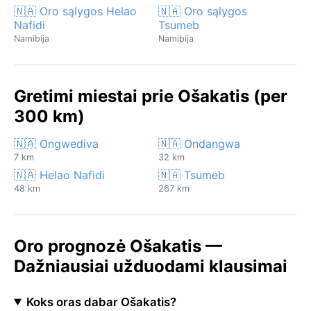
🇳🇦 Oro sąlygos Helao
🇳🇦 Oro sąlygos
Nafidi
Tsumeb
Namibija
Namibija
Gretimi miestai prie Ošakatis (per
300 km)
🇳🇦 Ongwediva
🇳🇦 Ondangwa
7 km
32 km
🇳🇦 Helao Nafidi
🇳🇦 Tsumeb
48 km
267 km
Oro prognozė Ošakatis —
Dažniausiai užduodami klausimai
Koks oras dabar Ošakatis?