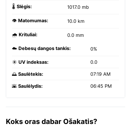
🌡️
Slėgis:
1017.0 mb
👁️
Matomumas:
10.0 km
🌧️
Krituliai:
0.0 mm
☁️
Debesų dangos tankis:
0%
☀️
UV indeksas:
0.0
🌅
Saulėtekis:
07:19 AM
🌇
Saulėlydis:
06:45 PM
Koks oras dabar Ošakatis?