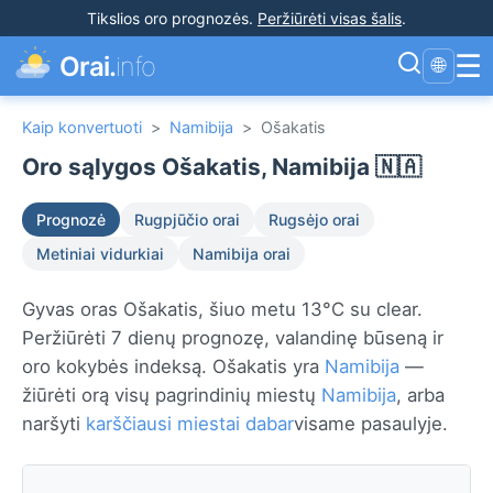
Tikslios oro prognozės
.
Peržiūrėti visas šalis
.
☰
Orai.
info
🌐
Kaip konvertuoti
>
Namibija
>
Ošakatis
Oro sąlygos Ošakatis, Namibija 🇳🇦
Prognozė
Rugpjūčio orai
Rugsėjo orai
Metiniai vidurkiai
Namibija orai
Gyvas oras Ošakatis, šiuo metu 13°C su clear.
Peržiūrėti 7 dienų prognozę, valandinę būseną ir
oro kokybės indeksą. Ošakatis yra
Namibija
—
žiūrėti orą visų pagrindinių miestų
Namibija
, arba
naršyti
karščiausi miestai dabar
visame pasaulyje.