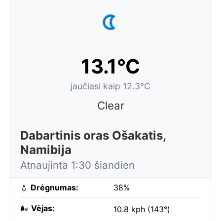
13.1°C
jaučiasi kaip 12.3°C
Clear
Dabartinis oras Ošakatis,
Namibija
Atnaujinta 1:30 šiandien
💧
Drėgnumas:
38%
🌬️
Vėjas:
10.8 kph (143°)