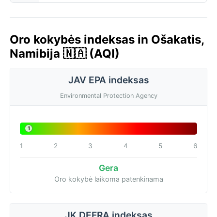
Oro kokybės indeksas in Ošakatis,
Namibija 🇳🇦 (AQI)
JAV EPA indeksas
Environmental Protection Agency
1
1
2
3
4
5
6
Gera
Oro kokybė laikoma patenkinama
JK DEFRA indeksas