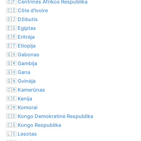
🇨🇫 Centrinės Afrikos Respublika
🇨🇮 Côte d'Ivoire
🇩🇯 Džibutis
🇪🇬 Egiptas
🇪🇷 Eritrėja
🇪🇹 Etiopija
🇬🇦 Gabonas
🇬🇲 Gambija
🇬🇭 Gana
🇬🇳 Gvinėja
🇨🇲 Kamerūnas
🇰🇪 Kenija
🇰🇲 Komorai
🇨🇩 Kongo Demokratinė Respublika
🇨🇬 Kongo Respublika
🇱🇸 Lesotas