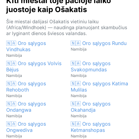
Kiti miestai toje pačioje laiko
juostoje kaip Ošakatis
Šie miestai dalijasi Ošakatis vietiniu laiku
(Africa/Windhoek) — naudinga planuojant skambučius
ar lyginant dienos šviesos valandas.
🇳🇦 Oro sąlygos
🇳🇦 Oro sąlygos Rundu
Vindhukas
Namibija
Namibija
🇳🇦 Oro sąlygos Volvis
🇳🇦 Oro sąlygos
Bėjus
Svakopmundas
Namibija
Namibija
🇳🇦 Oro sąlygos
🇳🇦 Oro sąlygos Katima
Rehoboth
Mulilas
Namibija
Namibija
🇳🇦 Oro sąlygos
🇳🇦 Oro sąlygos
Ondangwa
Okahandja
Namibija
Namibija
🇳🇦 Oro sąlygos
🇳🇦 Oro sąlygos
Ongwediva
Ketmanshopas
Namibija
Namibija