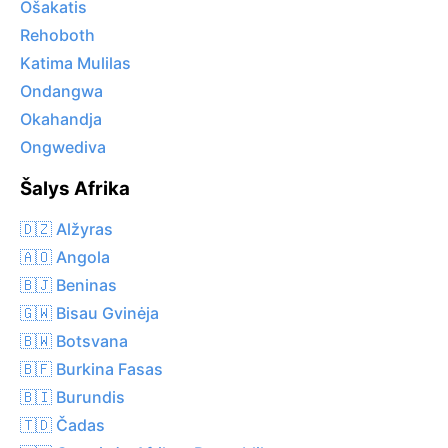
Ošakatis
Rehoboth
Katima Mulilas
Ondangwa
Okahandja
Ongwediva
Šalys Afrika
🇩🇿 Alžyras
🇦🇴 Angola
🇧🇯 Beninas
🇬🇼 Bisau Gvinėja
🇧🇼 Botsvana
🇧🇫 Burkina Fasas
🇧🇮 Burundis
🇹🇩 Čadas