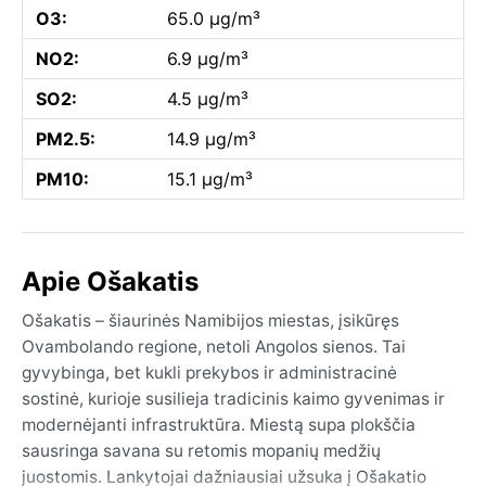
O3:
65.0 µg/m³
NO2:
6.9 µg/m³
SO2:
4.5 µg/m³
PM2.5:
14.9 µg/m³
PM10:
15.1 µg/m³
Apie Ošakatis
Ošakatis – šiaurinės Namibijos miestas, įsikūręs
Ovambolando regione, netoli Angolos sienos. Tai
gyvybinga, bet kukli prekybos ir administracinė
sostinė, kurioje susilieja tradicinis kaimo gyvenimas ir
modernėjanti infrastruktūra. Miestą supa plokščia
sausringa savana su retomis mopanių medžių
juostomis. Lankytojai dažniausiai užsuka į Ošakatio