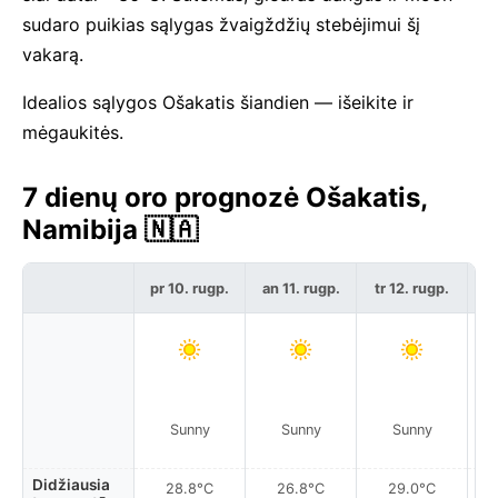
sudaro puikias sąlygas žvaigždžių stebėjimui šį
vakarą.
Idealios sąlygos Ošakatis šiandien — išeikite ir
mėgaukitės.
7 dienų oro prognozė Ošakatis,
Namibija 🇳🇦
pr 10. rugp.
an 11. rugp.
tr 12. rugp.
kt
Sunny
Sunny
Sunny
Didžiausia
28.8°C
26.8°C
29.0°C