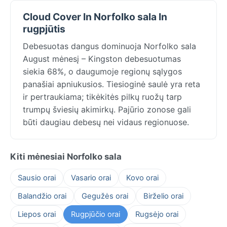
Cloud Cover In Norfolko sala In
rugpjūtis
Debesuotas dangus dominuoja Norfolko sala
August mėnesį – Kingston debesuotumas
siekia 68%, o daugumoje regionų sąlygos
panašiai apniukusios. Tiesioginė saulė yra reta
ir pertraukiama; tikėkitės pilkų ruožų tarp
trumpų šviesių akimirkų. Pajūrio zonose gali
būti daugiau debesų nei vidaus regionuose.
Kiti mėnesiai Norfolko sala
Sausio orai
Vasario orai
Kovo orai
Balandžio orai
Gegužės orai
Birželio orai
Liepos orai
Rugpjūčio orai
Rugsėjo orai