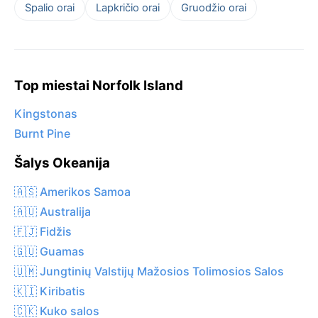
Spalio orai
Lapkričio orai
Gruodžio orai
Top miestai Norfolk Island
Kingstonas
Burnt Pine
Šalys Okeanija
🇦🇸 Amerikos Samoa
🇦🇺 Australija
🇫🇯 Fidžis
🇬🇺 Guamas
🇺🇲 Jungtinių Valstijų Mažosios Tolimosios Salos
🇰🇮 Kiribatis
🇨🇰 Kuko salos