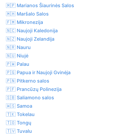
🇲🇵 Marianos Šiaurinės Salos
🇲🇭 Maršalo Salos
🇫🇲 Mikronezija
🇳🇨 Naujoji Kaledonija
🇳🇿 Naujoji Zelandija
🇳🇷 Nauru
🇳🇺 Niujė
🇵🇼 Palau
🇵🇬 Papua ir Naujoji Gvinėja
🇵🇳 Pitkerno salos
🇵🇫 Prancūzų Polinezija
🇸🇧 Saliamono salos
🇼🇸 Samoa
🇹🇰 Tokelau
🇹🇴 Tongų
🇹🇻 Tuvalu