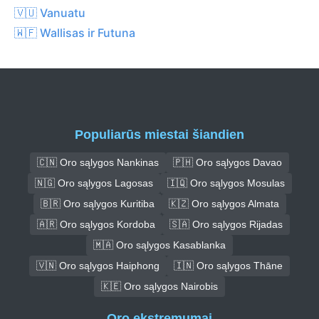
🇻🇺 Vanuatu
🇼🇫 Wallisas ir Futuna
Populiarūs miestai šiandien
🇨🇳 Oro sąlygos Nankinas
🇵🇭 Oro sąlygos Davao
🇳🇬 Oro sąlygos Lagosas
🇮🇶 Oro sąlygos Mosulas
🇧🇷 Oro sąlygos Kuritiba
🇰🇿 Oro sąlygos Almata
🇦🇷 Oro sąlygos Kordoba
🇸🇦 Oro sąlygos Rijadas
🇲🇦 Oro sąlygos Kasablanka
🇻🇳 Oro sąlygos Haiphong
🇮🇳 Oro sąlygos Thāne
🇰🇪 Oro sąlygos Nairobis
Oro ekstremumai