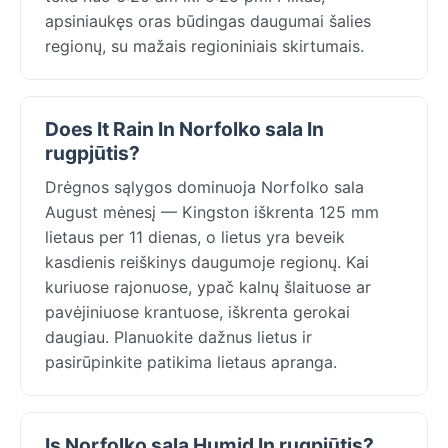
apsiniaukęs oras būdingas daugumai šalies
regionų, su mažais regioniniais skirtumais.
Does It Rain In Norfolko sala In
rugpjūtis?
Drėgnos sąlygos dominuoja Norfolko sala
August mėnesį — Kingston iškrenta 125 mm
lietaus per 11 dienas, o lietus yra beveik
kasdienis reiškinys daugumoje regionų. Kai
kuriuose rajonuose, ypač kalnų šlaituose ar
pavėjiniuose krantuose, iškrenta gerokai
daugiau. Planuokite dažnus lietus ir
pasirūpinkite patikima lietaus apranga.
Is Norfolko sala Humid In rugpjūtis?