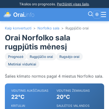
Tikslios oro prognozės
.
Peržiūrėti visas šalis
.
☰
Orai.
info
🌐
Kaip konvertuoti
>
Norfolko sala
>
Rugpjūčio orai
Orai Norfolko sala
rugpjūtis mėnesį
Prognozė
Rugpjūčio orai
Rugsėjo orai
Metiniai vidurkiai
Šalies klimato normos pagal 4 miestus Norfolko sala.
VIDUTINIS AUKŠČIAUSIAS
VIDUTINIS ŽEMIAUSIAS
22°C
20°C
KRITULIAI
SAULĖTOS VALANDOS