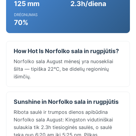
125 mm
2.3h/diena
DRĖGNUMAS
70%
How Hot Is Norfolko sala in rugpjūtis?
Norfolko sala August mėnesį yra nuosekliai
šilta — tipiška 22°C, be didelių regioninių
išimčių.
Sunshine in Norfolko sala in rugpjūtis
Ribota saulė ir trumpos dienos apibūdina
Norfolko sala August: Kingston vidutiniškai
sulaukia tik 2.3h tiesioginės saulės, o saulė
teka nuo 6:20 am iki 5:25 pm. Pilkas,