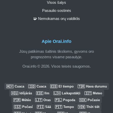
Visos šalys
Pasaulio sostinės
🧩 Nemokamas orų valdiklis
Apie Orai.info
Jūsų patikimas šaltinis tikslioms, gyvoms oro
prognozėms visame pasaulyje.
Orai.info © 2026. Visos teisės saugomos.
🇲🇾
🇮🇩
🇪🇸
🇹🇷
Cuaca
Cuaca
El tiempo
Hava durumu
🇭🇺
🇪🇪
🇱🇻
🇮🇹
Időjárás
Ilm
Laikapstākļi
Meteo
🇫🇷
🇱🇹
🇵🇱
🇸🇰
Météo
Oras
Pogoda
Počasie
🇨🇿
🇫🇮
🇵🇹
🇻🇳
Počasí
Sää
Tempo
Thời tiết