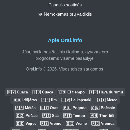
Pasaulio sostinės
🧩 Nemokamas orų valdiklis
Apie Orai.info
Jūsų patikimas šaltinis tikslioms, gyvoms oro
prognozėms visame pasaulyje.
Orai.info © 2026. Visos teisės saugomos.
🇲🇾
🇮🇩
🇪🇸
🇹🇷
Cuaca
Cuaca
El tiempo
Hava durumu
🇭🇺
🇪🇪
🇱🇻
🇮🇹
Időjárás
Ilm
Laikapstākļi
Meteo
🇫🇷
🇱🇹
🇵🇱
🇸🇰
Météo
Oras
Pogoda
Počasie
🇨🇿
🇫🇮
🇵🇹
🇻🇳
Počasí
Sää
Tempo
Thời tiết
🇩🇰
🇷🇸
🇸🇮
🇷🇴
Vejret
Vreme
Vreme
Vremea