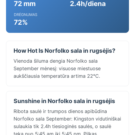
72 mm
2.4h/diena
DRĖGNUMAS
72%
How Hot Is Norfolko sala in rugsėjis?
Vienoda šiluma dengia Norfolko sala
September mėnesį: visuose miestuose
aukščiausia temperatūra artima 22°C.
Sunshine in Norfolko sala in rugsėjis
Ribota saulė ir trumpos dienos apibūdina
Norfolko sala September: Kingston vidutiniškai
sulaukia tik 2.4h tiesioginės saulės, o saulė
teka nuo 5:45 am iki 5:45 pm. Pilkas,