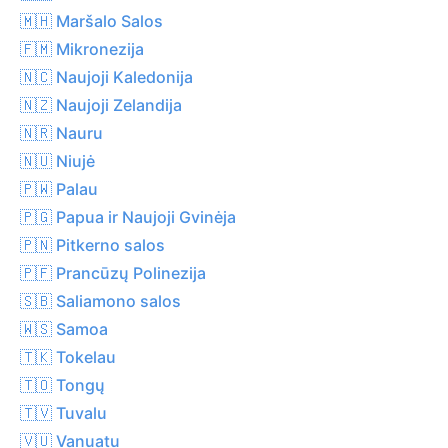
🇲🇭 Maršalo Salos
🇫🇲 Mikronezija
🇳🇨 Naujoji Kaledonija
🇳🇿 Naujoji Zelandija
🇳🇷 Nauru
🇳🇺 Niujė
🇵🇼 Palau
🇵🇬 Papua ir Naujoji Gvinėja
🇵🇳 Pitkerno salos
🇵🇫 Prancūzų Polinezija
🇸🇧 Saliamono salos
🇼🇸 Samoa
🇹🇰 Tokelau
🇹🇴 Tongų
🇹🇻 Tuvalu
🇻🇺 Vanuatu