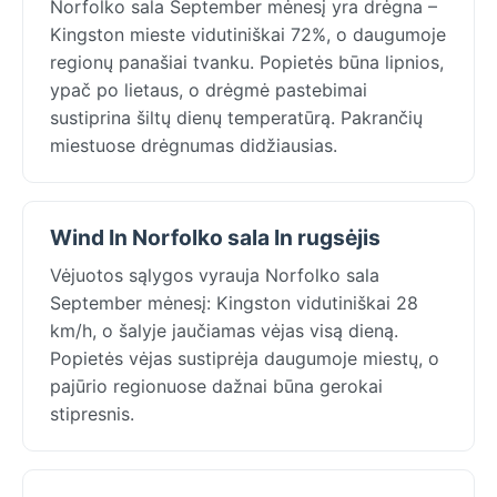
Norfolko sala September mėnesį yra drėgna –
Kingston mieste vidutiniškai 72%, o daugumoje
regionų panašiai tvanku. Popietės būna lipnios,
ypač po lietaus, o drėgmė pastebimai
sustiprina šiltų dienų temperatūrą. Pakrančių
miestuose drėgnumas didžiausias.
Wind In Norfolko sala In rugsėjis
Vėjuotos sąlygos vyrauja Norfolko sala
September mėnesį: Kingston vidutiniškai 28
km/h, o šalyje jaučiamas vėjas visą dieną.
Popietės vėjas sustiprėja daugumoje miestų, o
pajūrio regionuose dažnai būna gerokai
stipresnis.