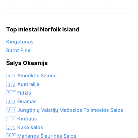
Top miestai Norfolk Island
Kingstonas
Burnt Pine
Šalys Okeanija
🇦🇸 Amerikos Samoa
🇦🇺 Australija
🇫🇯 Fidžis
🇬🇺 Guamas
🇺🇲 Jungtinių Valstijų Mažosios Tolimosios Salos
🇰🇮 Kiribatis
🇨🇰 Kuko salos
🇲🇵 Marianos Šiaurinės Salos