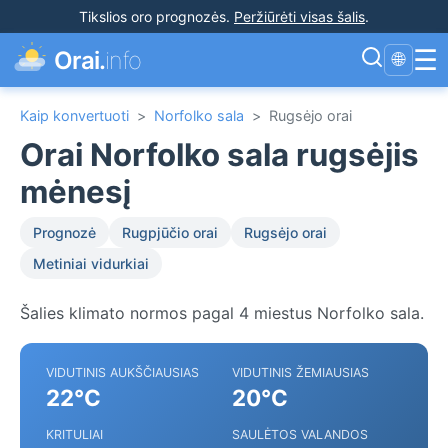
Tikslios oro prognozės
.
Peržiūrėti visas šalis
.
☰
Orai.
info
🌐
Kaip konvertuoti
>
Norfolko sala
>
Rugsėjo orai
Orai Norfolko sala rugsėjis
mėnesį
Prognozė
Rugpjūčio orai
Rugsėjo orai
Metiniai vidurkiai
Šalies klimato normos pagal 4 miestus Norfolko sala.
VIDUTINIS AUKŠČIAUSIAS
VIDUTINIS ŽEMIAUSIAS
22°C
20°C
KRITULIAI
SAULĖTOS VALANDOS