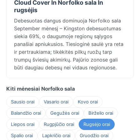
Cloud Cover In Norfolko sala In
rugsėjis
Debesuotas dangus dominuoja Norfolko sala
September mėnesį – Kingston debesuotumas
siekia 69%, o daugumoje regionų sąlygos
panašiai apniukusios. Tiesioginė saulė yra reta
ir pertraukiama; tikėkitės pilkų ruožų tarp
trumpų šviesių akimirkų. Pajūrio zonose gali
būti daugiau debesų nei vidaus regionuose.
Kiti mėnesiai Norfolko sala
Sausio orai
Vasario orai
Kovo orai
Balandžio orai
Gegužės orai
Birželio orai
Liepos orai
Rugpjūčio orai
Rugsėjo orai
Spalio orai
Lapkričio orai
Gruodžio orai