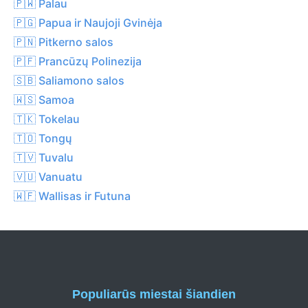
🇵🇼 Palau
🇵🇬 Papua ir Naujoji Gvinėja
🇵🇳 Pitkerno salos
🇵🇫 Prancūzų Polinezija
🇸🇧 Saliamono salos
🇼🇸 Samoa
🇹🇰 Tokelau
🇹🇴 Tongų
🇹🇻 Tuvalu
🇻🇺 Vanuatu
🇼🇫 Wallisas ir Futuna
Populiarūs miestai šiandien