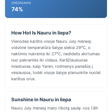
DRĖGNUMAS
74%
How Hot Is Nauru in liepa?
Vienodas karštis visoje Nauru July mėnesį:
vidutinė temperatūra šalyje siekia 29°C, o
naktimis nukrenta iki 27°C, nedidelis skirtumas
nuo pakrantės iki vidaus. Karščiausiuose
miestuose, kaip Yaren, rodmenys panašūs į
vėsiausius, todėl visoje šalyje planuokite nuolat
karštus orus.
Sunshine in Nauru in liepa
Nauru July mėnesį mato ribotą saulę: vos 1.8h