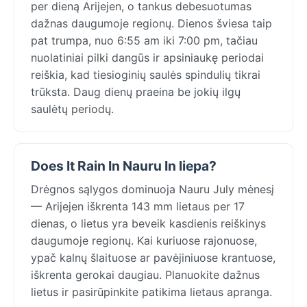
per dieną Arijejen, o tankus debesuotumas
dažnas daugumoje regionų. Dienos šviesa taip
pat trumpa, nuo 6:55 am iki 7:00 pm, tačiau
nuolatiniai pilki dangūs ir apsiniaukę periodai
reiškia, kad tiesioginių saulės spindulių tikrai
trūksta. Daug dienų praeina be jokių ilgų
saulėtų periodų.
Does It Rain In Nauru In liepa?
Drėgnos sąlygos dominuoja Nauru July mėnesį
— Arijejen iškrenta 143 mm lietaus per 17
dienas, o lietus yra beveik kasdienis reiškinys
daugumoje regionų. Kai kuriuose rajonuose,
ypač kalnų šlaituose ar pavėjiniuose krantuose,
iškrenta gerokai daugiau. Planuokite dažnus
lietus ir pasirūpinkite patikima lietaus apranga.