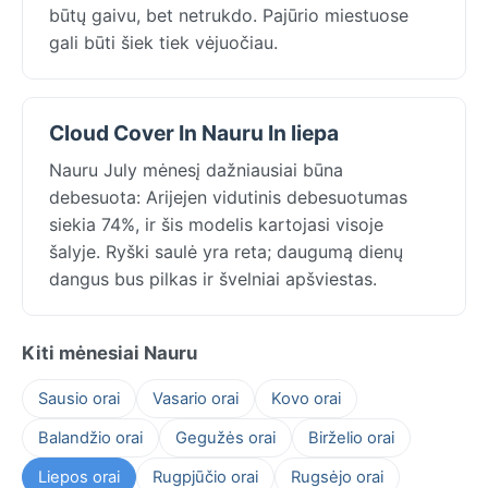
būtų gaivu, bet netrukdo. Pajūrio miestuose
gali būti šiek tiek vėjuočiau.
Cloud Cover In Nauru In liepa
Nauru July mėnesį dažniausiai būna
debesuota: Arijejen vidutinis debesuotumas
siekia 74%, ir šis modelis kartojasi visoje
šalyje. Ryški saulė yra reta; daugumą dienų
dangus bus pilkas ir švelniai apšviestas.
Kiti mėnesiai Nauru
Sausio orai
Vasario orai
Kovo orai
Balandžio orai
Gegužės orai
Birželio orai
Liepos orai
Rugpjūčio orai
Rugsėjo orai