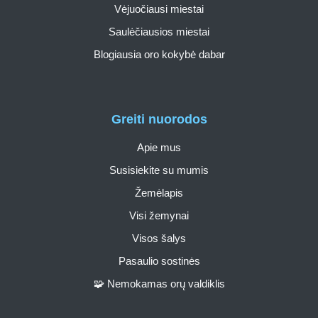
Vėjuočiausi miestai
Saulėčiausios miestai
Blogiausia oro kokybė dabar
Greiti nuorodos
Apie mus
Susisiekite su mumis
Žemėlapis
Visi žemynai
Visos šalys
Pasaulio sostinės
🧩 Nemokamas orų valdiklis