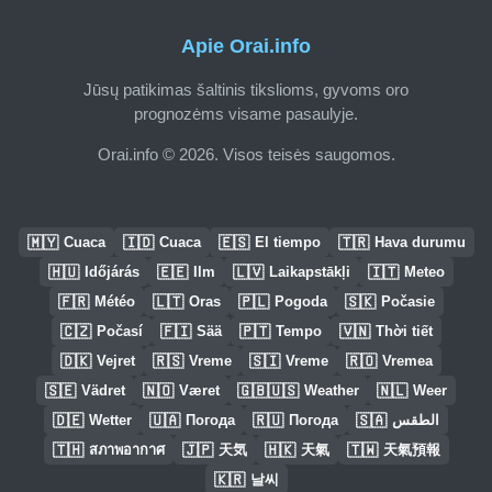
Apie Orai.info
Jūsų patikimas šaltinis tikslioms, gyvoms oro
prognozėms visame pasaulyje.
Orai.info © 2026. Visos teisės saugomos.
🇲🇾
🇮🇩
🇪🇸
🇹🇷
Cuaca
Cuaca
El tiempo
Hava durumu
🇭🇺
🇪🇪
🇱🇻
🇮🇹
Időjárás
Ilm
Laikapstākļi
Meteo
🇫🇷
🇱🇹
🇵🇱
🇸🇰
Météo
Oras
Pogoda
Počasie
🇨🇿
🇫🇮
🇵🇹
🇻🇳
Počasí
Sää
Tempo
Thời tiết
🇩🇰
🇷🇸
🇸🇮
🇷🇴
Vejret
Vreme
Vreme
Vremea
🇸🇪
🇳🇴
🇬🇧🇺🇸
🇳🇱
Vädret
Været
Weather
Weer
🇩🇪
🇺🇦
🇷🇺
🇸🇦
Wetter
Погода
Погода
الطقس
🇹🇭
🇯🇵
🇭🇰
🇹🇼
สภาพอากาศ
天気
天氣
天氣預報
🇰🇷
날씨