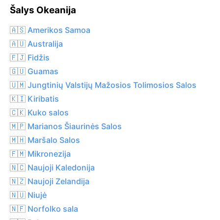
Šalys Okeanija
🇦🇸 Amerikos Samoa
🇦🇺 Australija
🇫🇯 Fidžis
🇬🇺 Guamas
🇺🇲 Jungtinių Valstijų Mažosios Tolimosios Salos
🇰🇮 Kiribatis
🇨🇰 Kuko salos
🇲🇵 Marianos Šiaurinės Salos
🇲🇭 Maršalo Salos
🇫🇲 Mikronezija
🇳🇨 Naujoji Kaledonija
🇳🇿 Naujoji Zelandija
🇳🇺 Niujė
🇳🇫 Norfolko sala