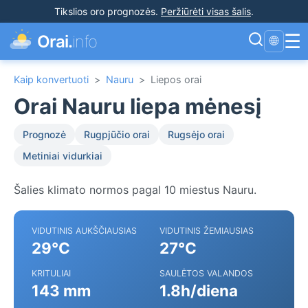
Tikslios oro prognozės
.
Peržiūrėti visas šalis
.
☰
Orai.
info
🌐
Kaip konvertuoti
>
Nauru
>
Liepos orai
Orai Nauru liepa mėnesį
Prognozė
Rugpjūčio orai
Rugsėjo orai
Metiniai vidurkiai
Šalies klimato normos pagal 10 miestus Nauru.
VIDUTINIS AUKŠČIAUSIAS
VIDUTINIS ŽEMIAUSIAS
29°C
27°C
KRITULIAI
SAULĖTOS VALANDOS
143 mm
1.8h/diena