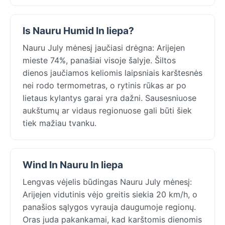
Is Nauru Humid In liepa?
Nauru July mėnesį jaučiasi drėgna: Arijejen
mieste 74%, panašiai visoje šalyje. Šiltos
dienos jaučiamos keliomis laipsniais karštesnės
nei rodo termometras, o rytinis rūkas ar po
lietaus kylantys garai yra dažni. Sausesniuose
aukštumų ar vidaus regionuose gali būti šiek
tiek mažiau tvanku.
Wind In Nauru In liepa
Lengvas vėjelis būdingas Nauru July mėnesį:
Arijejen vidutinis vėjo greitis siekia 20 km/h, o
panašios sąlygos vyrauja daugumoje regionų.
Oras juda pakankamai, kad karštomis dienomis