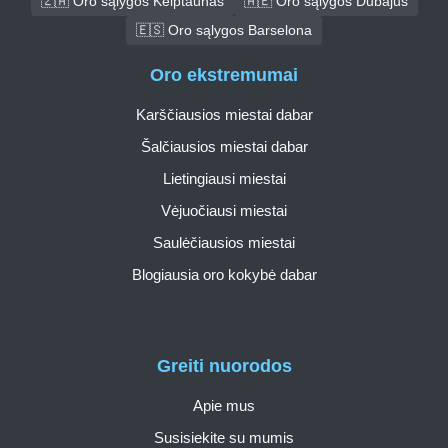
🇿🇦 Oro sąlygos Keiptaunas
🇦🇪 Oro sąlygos Dubajus
🇪🇸 Oro sąlygos Barselona
Oro ekstremumai
Karščiausios miestai dabar
Šalčiausios miestai dabar
Lietingiausi miestai
Vėjuočiausi miestai
Saulėčiausios miestai
Blogiausia oro kokybė dabar
Greiti nuorodos
Apie mus
Susisiekite su mumis