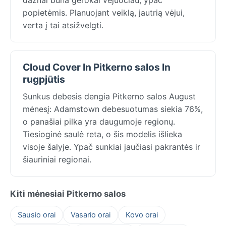
popietėmis. Planuojant veiklą, jautrią vėjui,
verta į tai atsižvelgti.
Cloud Cover In Pitkerno salos In
rugpjūtis
Sunkus debesis dengia Pitkerno salos August
mėnesį: Adamstown debesuotumas siekia 76%,
o panašiai pilka yra daugumoje regionų.
Tiesioginė saulė reta, o šis modelis išlieka
visoje šalyje. Ypač sunkiai jaučiasi pakrantės ir
šiauriniai regionai.
Kiti mėnesiai Pitkerno salos
Sausio orai
Vasario orai
Kovo orai