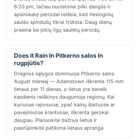
6:20 pm, tačiau nuolatiniai pilki dangūs ir
apsiniaukę periodai reiškia, kad tiesioginių
saulės spindulių tikrai trūksta. Daug dienų
praeina be jokių ilgų saulėtų periodų.
Does It Rain In Pitkerno salos In
rugpjūtis?
Drėgnos sąlygos dominuoja Pitkerno salos
August mėnesį — Adamstown iškrenta 115 mm
lietaus per 11 dienas, o lietus yra beveik
kasdienis reiškinys daugumoje regionų. Kai
kuriuose rajonuose, ypač kalnų šlaituose ar
pavėjiniuose krantuose, iškrenta gerokai
daugiau. Planuokite dažnus lietus ir
pasirūpinkite patikima lietaus apranga.