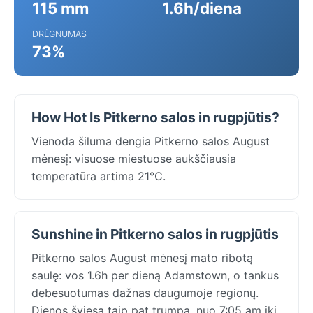
115 mm
1.6h/diena
DRĖGNUMAS
73%
How Hot Is Pitkerno salos in rugpjūtis?
Vienoda šiluma dengia Pitkerno salos August
mėnesį: visuose miestuose aukščiausia
temperatūra artima 21°C.
Sunshine in Pitkerno salos in rugpjūtis
Pitkerno salos August mėnesį mato ribotą
saulę: vos 1.6h per dieną Adamstown, o tankus
debesuotumas dažnas daugumoje regionų.
Dienos šviesa taip pat trumpa, nuo 7:05 am iki