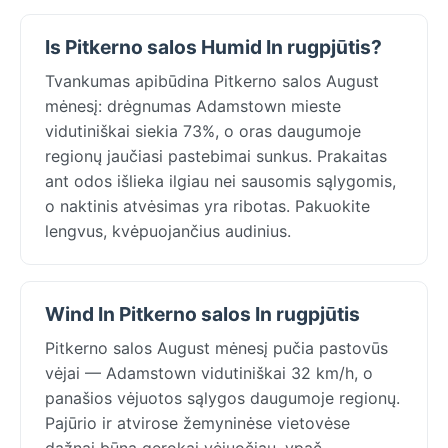
Is Pitkerno salos Humid In rugpjūtis?
Tvankumas apibūdina Pitkerno salos August
mėnesį: drėgnumas Adamstown mieste
vidutiniškai siekia 73%, o oras daugumoje
regionų jaučiasi pastebimai sunkus. Prakaitas
ant odos išlieka ilgiau nei sausomis sąlygomis,
o naktinis atvėsimas yra ribotas. Pakuokite
lengvus, kvėpuojančius audinius.
Wind In Pitkerno salos In rugpjūtis
Pitkerno salos August mėnesį pučia pastovūs
vėjai — Adamstown vidutiniškai 32 km/h, o
panašios vėjuotos sąlygos daugumoje regionų.
Pajūrio ir atvirose žemyninėse vietovėse
dažnai būna gerokai vėjuočiau, ypač