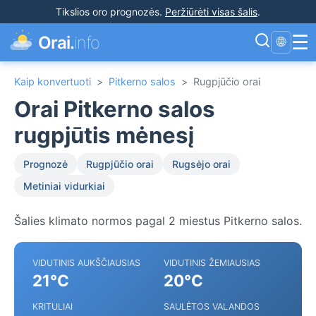
Tikslios oro prognozės
.
Peržiūrėti visas šalis
.
☰
Orai.
info
🌐
Kaip konvertuoti
>
Pitkerno salos
>
Rugpjūčio orai
Orai Pitkerno salos
rugpjūtis mėnesį
Prognozė
Rugpjūčio orai
Rugsėjo orai
Metiniai vidurkiai
Šalies klimato normos pagal 2 miestus Pitkerno salos.
VIDUTINIS AUKŠČIAUSIAS
VIDUTINIS ŽEMIAUSIAS
21°C
20°C
KRITULIAI
SAULĖTOS VALANDOS