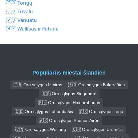
🇹🇴 Tongų
🇹🇻 Tuvalu
🇻🇺 Vanuatu
🇼🇫 Wallisas ir Futuna
Populiarūs miestai šiandien
🇹🇷 Oro sąlygos Izmiras
🇷🇴 Oro sąlygos Bukareštas
🇸🇬 Oro sąlygos Singapore
🇵🇰 Oro sąlygos Haidarabadas
🇨🇩 Oro sąlygos Lubumbašis
🇰🇷 Oro sąlygos Tegu
🇦🇷 Oro sąlygos Buenos Airės
🇨🇳 Oro sąlygos Weifang
🇨🇳 Oro sąlygos Urumčis