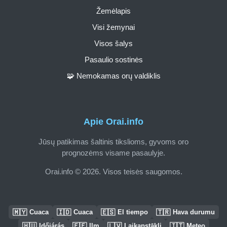
Žemėlapis
Visi žemynai
Visos šalys
Pasaulio sostinės
🧩 Nemokamas orų valdiklis
Apie Orai.info
Jūsų patikimas šaltinis tikslioms, gyvoms oro
prognozėms visame pasaulyje.
Orai.info © 2026. Visos teisės saugomos.
🇲🇾
🇮🇩
🇪🇸
🇹🇷
Cuaca
Cuaca
El tiempo
Hava durumu
🇭🇺
🇪🇪
🇱🇻
🇮🇹
Időjárás
Ilm
Laikapstākļi
Meteo