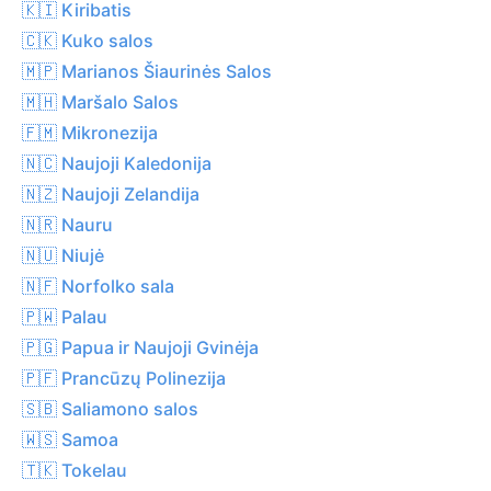
🇰🇮 Kiribatis
🇨🇰 Kuko salos
🇲🇵 Marianos Šiaurinės Salos
🇲🇭 Maršalo Salos
🇫🇲 Mikronezija
🇳🇨 Naujoji Kaledonija
🇳🇿 Naujoji Zelandija
🇳🇷 Nauru
🇳🇺 Niujė
🇳🇫 Norfolko sala
🇵🇼 Palau
🇵🇬 Papua ir Naujoji Gvinėja
🇵🇫 Prancūzų Polinezija
🇸🇧 Saliamono salos
🇼🇸 Samoa
🇹🇰 Tokelau