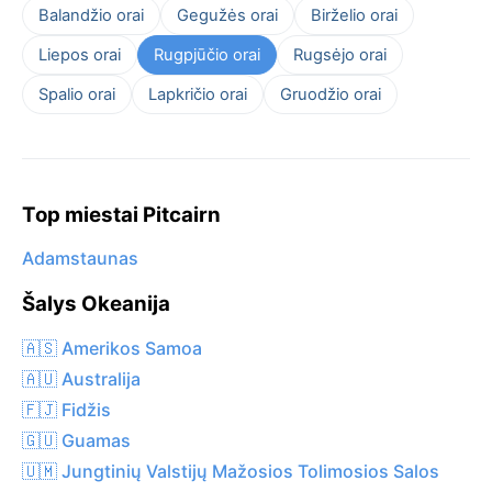
Balandžio orai
Gegužės orai
Birželio orai
Liepos orai
Rugpjūčio orai
Rugsėjo orai
Spalio orai
Lapkričio orai
Gruodžio orai
Top miestai Pitcairn
Adamstaunas
Šalys Okeanija
🇦🇸 Amerikos Samoa
🇦🇺 Australija
🇫🇯 Fidžis
🇬🇺 Guamas
🇺🇲 Jungtinių Valstijų Mažosios Tolimosios Salos