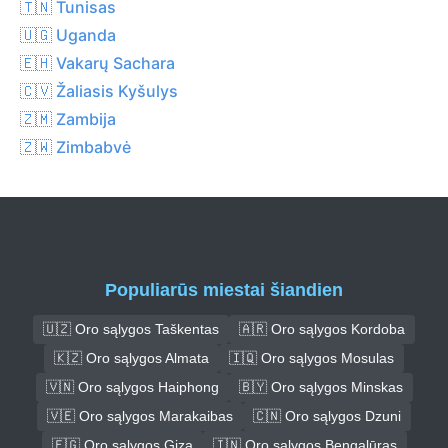
🇹🇳 Tunisas
🇺🇬 Uganda
🇪🇭 Vakarų Sachara
🇨🇻 Žaliasis Kyšulys
🇿🇲 Zambija
🇿🇼 Zimbabvė
Populiarūs miestai šiandien
🇺🇿 Oro sąlygos Taškentas
🇦🇷 Oro sąlygos Kordoba
🇰🇿 Oro sąlygos Almata
🇮🇶 Oro sąlygos Mosulas
🇻🇳 Oro sąlygos Haiphong
🇧🇾 Oro sąlygos Minskas
🇻🇪 Oro sąlygos Marakaibas
🇨🇳 Oro sąlygos Dzuni
🇪🇬 Oro sąlygos Giza
🇮🇳 Oro sąlygos Bengalūras