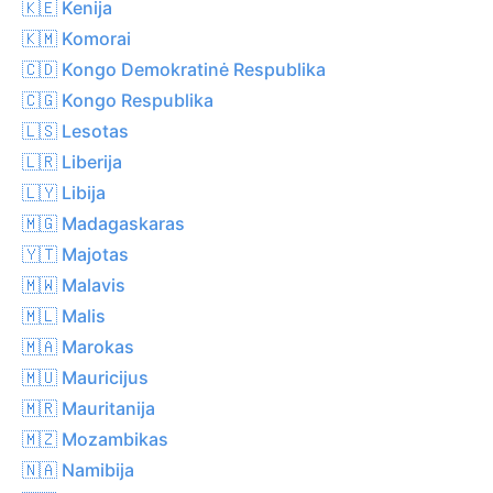
🇰🇪 Kenija
🇰🇲 Komorai
🇨🇩 Kongo Demokratinė Respublika
🇨🇬 Kongo Respublika
🇱🇸 Lesotas
🇱🇷 Liberija
🇱🇾 Libija
🇲🇬 Madagaskaras
🇾🇹 Majotas
🇲🇼 Malavis
🇲🇱 Malis
🇲🇦 Marokas
🇲🇺 Mauricijus
🇲🇷 Mauritanija
🇲🇿 Mozambikas
🇳🇦 Namibija