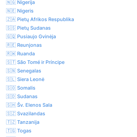
🇳🇬 Nigerija
🇳🇪 Nigeris
🇿🇦 Pietų Afrikos Respublika
🇸🇸 Pietų Sudanas
🇬🇶 Pusiaujo Gvinėja
🇷🇪 Reunjonas
🇷🇼 Ruanda
🇸🇹 São Tomé ir Príncipe
🇸🇳 Senegalas
🇸🇱 Siera Leonė
🇸🇴 Somalis
🇸🇩 Sudanas
🇸🇭 Šv. Elenos Sala
🇸🇿 Svazilandas
🇹🇿 Tanzanija
🇹🇬 Togas