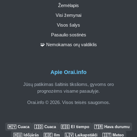
Žemėlapis
Visi žemynai
Visos šalys
Pasaulio sostinės
🧩 Nemokamas orų valdiklis
Apie Orai.info
Jūsų patikimas šaltinis tikslioms, gyvoms oro
prognozėms visame pasaulyje.
Orai.info © 2026. Visos teisės saugomos.
🇲🇾
🇮🇩
🇪🇸
🇹🇷
Cuaca
Cuaca
El tiempo
Hava durumu
🇭🇺
🇪🇪
🇱🇻
🇮🇹
Időjárás
Ilm
Laikapstākļi
Meteo