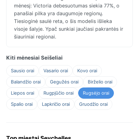
mėnesį: Victoria debesuotumas siekia 77%, o
panašiai pilka yra daugumoje regionų.
Tiesioginė saulė reta, o šis modelis išlieka
visoje šalyje. Ypač sunkiai jaučiasi pakrantės ir
šiauriniai regionai.
Kiti mėnesiai Seišeliai
Sausio orai
Vasario orai
Kovo orai
Balandžio orai
Gegužės orai
Birželio orai
Liepos orai
Rugpjūčio orai
Rugsėjo orai
Spalio orai
Lapkričio orai
Gruodžio orai
Top miestai Seychelles