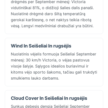
drėgmės per September mėnesį: Victoria
vidutiniškai 81%, o didžioji šalies dalis panaši.
Nuolatinė drėgmė daro šiltą temperatūrą
gerokai karštesnę, o net naktys teikia ribotą
vėsą. Lengvi medvilniniai drabužiai yra būtini.
Wind In Seišeliai In rugsėjis
Nuolatinis vėjelis formuoja Seišeliai September
mėnesį: 30 km/h Victoria, o vėjas pastovus
visoje šalyje. Sąlygos idealios buriavimui ir
kitoms vėjo sporto šakoms, tačiau gali trukdyti
smulkiems lauko darbams.
Cloud Cover In Seišeliai In rugsėjis
Sunkus debesis dengia Seišeliai September