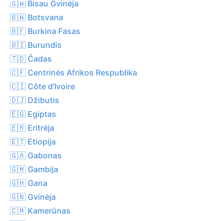
🇬🇼 Bisau Gvinėja
🇧🇼 Botsvana
🇧🇫 Burkina Fasas
🇧🇮 Burundis
🇹🇩 Čadas
🇨🇫 Centrinės Afrikos Respublika
🇨🇮 Côte d'Ivoire
🇩🇯 Džibutis
🇪🇬 Egiptas
🇪🇷 Eritrėja
🇪🇹 Etiopija
🇬🇦 Gabonas
🇬🇲 Gambija
🇬🇭 Gana
🇬🇳 Gvinėja
🇨🇲 Kamerūnas