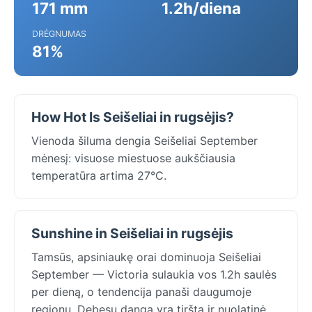
171 mm
1.2h/diena
DRĖGNUMAS
81%
How Hot Is Seišeliai in rugsėjis?
Vienoda šiluma dengia Seišeliai September
mėnesį: visuose miestuose aukščiausia
temperatūra artima 27°C.
Sunshine in Seišeliai in rugsėjis
Tamsūs, apsiniaukę orai dominuoja Seišeliai
September — Victoria sulaukia vos 1.2h saulės
per dieną, o tendencija panaši daugumoje
regionų. Debesų danga yra tiršta ir nuolatinė,