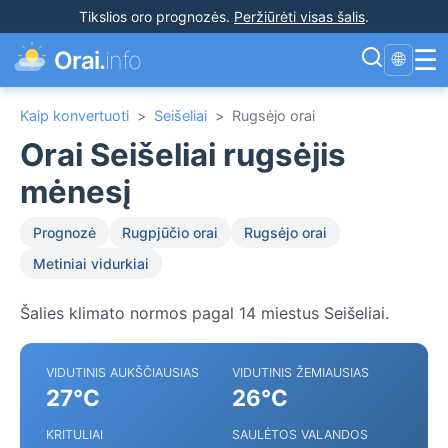
Tikslios oro prognozės
.
Peržiūrėti visas šalis
.
☰
Orai.
info
🌐
Kaip konvertuoti
>
Seišeliai
>
Rugsėjo orai
Orai Seišeliai rugsėjis
mėnesį
Prognozė
Rugpjūčio orai
Rugsėjo orai
Metiniai vidurkiai
Šalies klimato normos pagal 14 miestus Seišeliai.
VIDUTINIS AUKŠČIAUSIAS
VIDUTINIS ŽEMIAUSIAS
27°C
26°C
KRITULIAI
SAULĖTOS VALANDOS