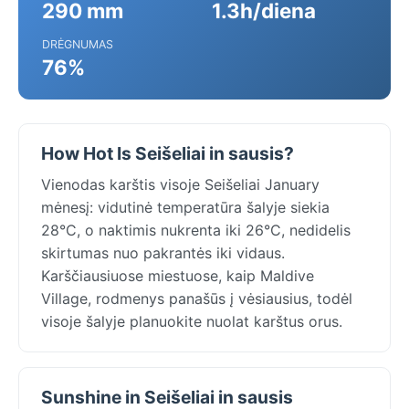
290 mm
1.3h/diena
DRĖGNUMAS
76%
How Hot Is Seišeliai in sausis?
Vienodas karštis visoje Seišeliai January
mėnesį: vidutinė temperatūra šalyje siekia
28°C, o naktimis nukrenta iki 26°C, nedidelis
skirtumas nuo pakrantės iki vidaus.
Karščiausiuose miestuose, kaip Maldive
Village, rodmenys panašūs į vėsiausius, todėl
visoje šalyje planuokite nuolat karštus orus.
Sunshine in Seišeliai in sausis