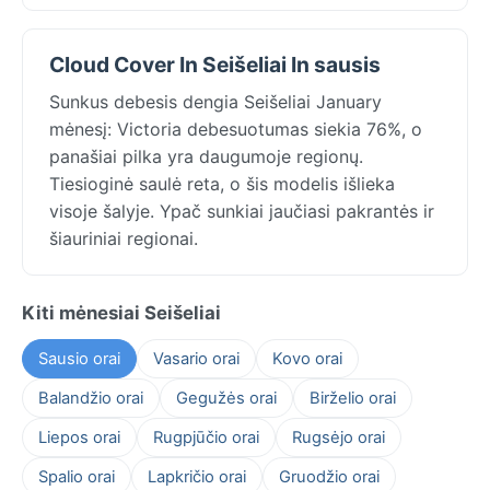
Cloud Cover In Seišeliai In sausis
Sunkus debesis dengia Seišeliai January
mėnesį: Victoria debesuotumas siekia 76%, o
panašiai pilka yra daugumoje regionų.
Tiesioginė saulė reta, o šis modelis išlieka
visoje šalyje. Ypač sunkiai jaučiasi pakrantės ir
šiauriniai regionai.
Kiti mėnesiai Seišeliai
Sausio orai
Vasario orai
Kovo orai
Balandžio orai
Gegužės orai
Birželio orai
Liepos orai
Rugpjūčio orai
Rugsėjo orai
Spalio orai
Lapkričio orai
Gruodžio orai