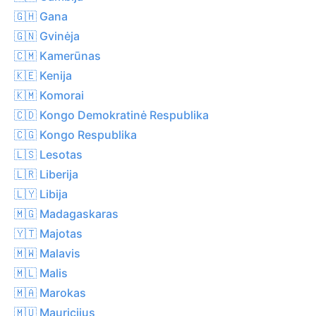
🇬🇭 Gana
🇬🇳 Gvinėja
🇨🇲 Kamerūnas
🇰🇪 Kenija
🇰🇲 Komorai
🇨🇩 Kongo Demokratinė Respublika
🇨🇬 Kongo Respublika
🇱🇸 Lesotas
🇱🇷 Liberija
🇱🇾 Libija
🇲🇬 Madagaskaras
🇾🇹 Majotas
🇲🇼 Malavis
🇲🇱 Malis
🇲🇦 Marokas
🇲🇺 Mauricijus