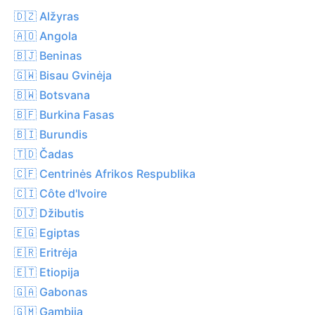
🇩🇿 Alžyras
🇦🇴 Angola
🇧🇯 Beninas
🇬🇼 Bisau Gvinėja
🇧🇼 Botsvana
🇧🇫 Burkina Fasas
🇧🇮 Burundis
🇹🇩 Čadas
🇨🇫 Centrinės Afrikos Respublika
🇨🇮 Côte d'Ivoire
🇩🇯 Džibutis
🇪🇬 Egiptas
🇪🇷 Eritrėja
🇪🇹 Etiopija
🇬🇦 Gabonas
🇬🇲 Gambija