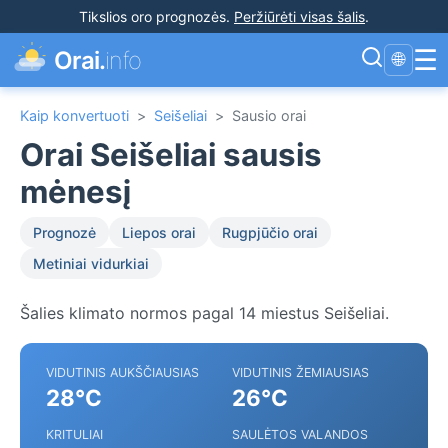
Tikslios oro prognozės
.
Peržiūrėti visas šalis
.
☰
Orai.
info
🌐
Kaip konvertuoti
>
Seišeliai
>
Sausio orai
Orai Seišeliai sausis
mėnesį
Prognozė
Liepos orai
Rugpjūčio orai
Metiniai vidurkiai
Šalies klimato normos pagal 14 miestus Seišeliai.
VIDUTINIS AUKŠČIAUSIAS
VIDUTINIS ŽEMIAUSIAS
28°C
26°C
KRITULIAI
SAULĖTOS VALANDOS