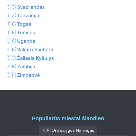
🇸🇿 Svazilandas
🇹🇿 Tanzanija
🇹🇬 Togas
🇹🇳 Tunisas
🇺🇬 Uganda
🇪🇭 Vakarų Sachara
🇨🇻 Žaliasis Kyšulys
🇿🇲 Zambija
🇿🇼 Zimbabvė
Populiarūs miestai šiandien
🇨🇳 Oro sąlygos Naningas