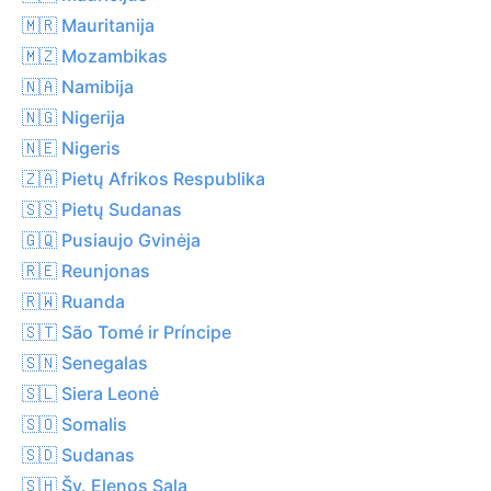
🇲🇷 Mauritanija
🇲🇿 Mozambikas
🇳🇦 Namibija
🇳🇬 Nigerija
🇳🇪 Nigeris
🇿🇦 Pietų Afrikos Respublika
🇸🇸 Pietų Sudanas
🇬🇶 Pusiaujo Gvinėja
🇷🇪 Reunjonas
🇷🇼 Ruanda
🇸🇹 São Tomé ir Príncipe
🇸🇳 Senegalas
🇸🇱 Siera Leonė
🇸🇴 Somalis
🇸🇩 Sudanas
🇸🇭 Šv. Elenos Sala