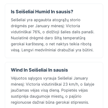
Is Seišeliai Humid In sausis?
Seišeliai yra apgaubta atogrąžų storio
drėgmės per January mėnesį: Victoria
vidutiniškai 76%, o didžioji šalies dalis panaši.
Nuolatinė drėgmė daro šiltą temperatūrą
gerokai karštesnę, o net naktys teikia ribotą
vėsą. Lengvi medvilniniai drabužiai yra būtini.
Wind In Seišeliai In sausis
Vėjuotos sąlygos vyrauja Seišeliai January
mėnesį: Victoria vidutiniškai 23 km/h, o šalyje
jaučiamas vėjas visą dieną. Popietės vėjas
sustiprėja daugumoje miestų, o pajūrio
regionuose dažnai būna gerokai stipresnis.