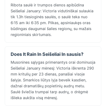
Ribota saulė ir trumpos dienos apibūdina
Seišeliai January: Victoria vidutiniškai sulaukia
tik 1.3h tiesioginės saulės, o saulė teka nuo
6:15 am iki 6:35 pm. Pilkas, apsiniaukęs oras
būdingas daugumai šalies regionų, su mažais
regioniniais skirtumais.
Does It Rain In Seišeliai In sausis?
Musonines sąlygas primenantys orai dominuoja
Seišeliai January mėnesį: Victoria iškrenta 290
mm kritulių per 23 dienas, panašiai visoje
šalyje. Smarkios liūtys lyja beveik kasdien,
dažnai dramatiškų popietinių audrų metu.
Saulė šviečia trumpai tarp audrų, o drėgmė
išlieka aukšta visą mėnesį.