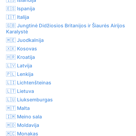
🇪🇸 Ispanija
🇮🇹 Italija
🇬🇧 Jungtinė Didžiosios Britanijos ir Šiaurės Airijos
Karalystė
🇲🇪 Juodkalnija
🇽🇰 Kosovas
🇭🇷 Kroatija
🇱🇻 Latvija
🇵🇱 Lenkija
🇱🇮 Lichtenšteinas
🇱🇹 Lietuva
🇱🇺 Liuksemburgas
🇲🇹 Malta
🇮🇲 Meino sala
🇲🇩 Moldavija
🇲🇨 Monakas