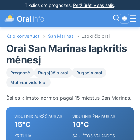
Tikslios oro prognozės
.
Peržiūrėti visas šalis
.
☰
Orai.
info
🌐
Kaip konvertuoti
>
San Marinas
>
Lapkričio orai
Orai San Marinas lapkritis
mėnesį
Prognozė
Rugpjūčio orai
Rugsėjo orai
Metiniai vidurkiai
Šalies klimato normos pagal 15 miestus San Marinas.
VIDUTINIS AUKŠČIAUSIAS
VIDUTINIS ŽEMIAUSIAS
15°C
10°C
KRITULIAI
SAULĖTOS VALANDOS