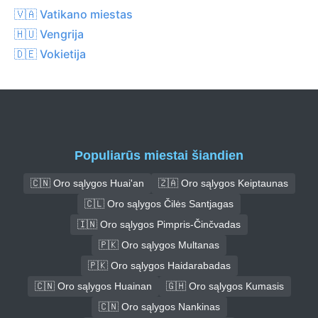
🇻🇦 Vatikano miestas
🇭🇺 Vengrija
🇩🇪 Vokietija
Populiarūs miestai šiandien
🇨🇳 Oro sąlygos Huai'an
🇿🇦 Oro sąlygos Keiptaunas
🇨🇱 Oro sąlygos Čilės Santjagas
🇮🇳 Oro sąlygos Pimpris-Činčvadas
🇵🇰 Oro sąlygos Multanas
🇵🇰 Oro sąlygos Haidarabadas
🇨🇳 Oro sąlygos Huainan
🇬🇭 Oro sąlygos Kumasis
🇨🇳 Oro sąlygos Nankinas