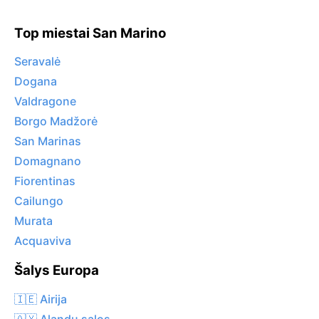
Top miestai San Marino
Seravalė
Dogana
Valdragone
Borgo Madžorė
San Marinas
Domagnano
Fiorentinas
Cailungo
Murata
Acquaviva
Šalys Europa
🇮🇪 Airija
🇦🇽 Alandų salos