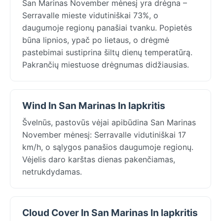
San Marinas November mėnesį yra drėgna –
Serravalle mieste vidutiniškai 73%, o
daugumoje regionų panašiai tvanku. Popietės
būna lipnios, ypač po lietaus, o drėgmė
pastebimai sustiprina šiltų dienų temperatūrą.
Pakrančių miestuose drėgnumas didžiausias.
Wind In San Marinas In lapkritis
Švelnūs, pastovūs vėjai apibūdina San Marinas
November mėnesį: Serravalle vidutiniškai 17
km/h, o sąlygos panašios daugumoje regionų.
Vėjelis daro karštas dienas pakenčiamas,
netrukdydamas.
Cloud Cover In San Marinas In lapkritis