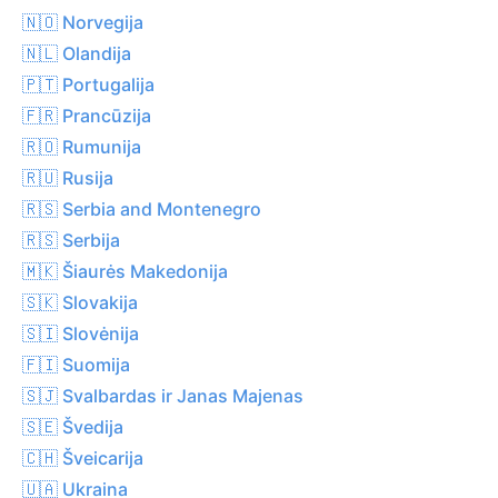
🇳🇴 Norvegija
🇳🇱 Olandija
🇵🇹 Portugalija
🇫🇷 Prancūzija
🇷🇴 Rumunija
🇷🇺 Rusija
🇷🇸 Serbia and Montenegro
🇷🇸 Serbija
🇲🇰 Šiaurės Makedonija
🇸🇰 Slovakija
🇸🇮 Slovėnija
🇫🇮 Suomija
🇸🇯 Svalbardas ir Janas Majenas
🇸🇪 Švedija
🇨🇭 Šveicarija
🇺🇦 Ukraina