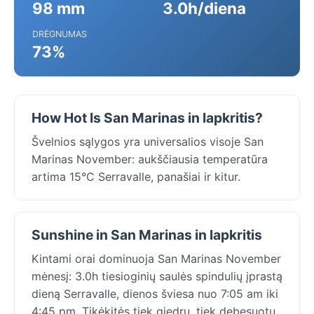
98 mm
3.0h/diena
DRĖGNUMAS
73%
How Hot Is San Marinas in lapkritis?
Švelnios sąlygos yra universalios visoje San
Marinas November: aukščiausia temperatūra
artima 15°C Serravalle, panašiai ir kitur.
Sunshine in San Marinas in lapkritis
Kintami orai dominuoja San Marinas November
mėnesį: 3.0h tiesioginių saulės spindulių įprastą
dieną Serravalle, dienos šviesa nuo 7:05 am iki
4:45 pm. Tikėkitės tiek giedrų, tiek debesuotų