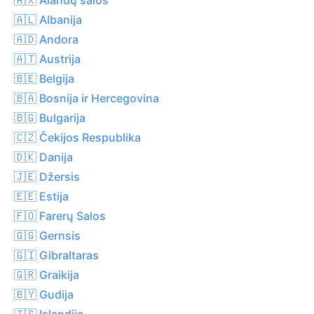
🇦🇱 Albanija
🇦🇩 Andora
🇦🇹 Austrija
🇧🇪 Belgija
🇧🇦 Bosnija ir Hercegovina
🇧🇬 Bulgarija
🇨🇿 Čekijos Respublika
🇩🇰 Danija
🇯🇪 Džersis
🇪🇪 Estija
🇫🇴 Farerų Salos
🇬🇬 Gernsis
🇬🇮 Gibraltaras
🇬🇷 Graikija
🇧🇾 Gudija
🇮🇸 Islandija