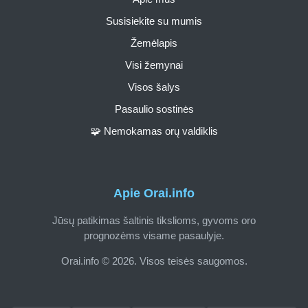
Susisiekite su mumis
Žemėlapis
Visi žemynai
Visos šalys
Pasaulio sostinės
🧩 Nemokamas orų valdiklis
Apie Orai.info
Jūsų patikimas šaltinis tikslioms, gyvoms oro
prognozėms visame pasaulyje.
Orai.info © 2026. Visos teisės saugomos.