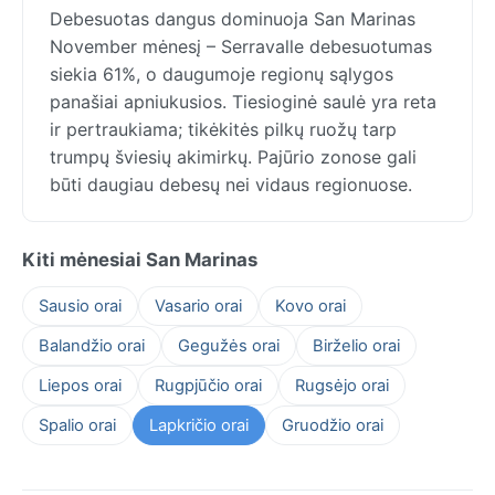
Debesuotas dangus dominuoja San Marinas
November mėnesį – Serravalle debesuotumas
siekia 61%, o daugumoje regionų sąlygos
panašiai apniukusios. Tiesioginė saulė yra reta
ir pertraukiama; tikėkitės pilkų ruožų tarp
trumpų šviesių akimirkų. Pajūrio zonose gali
būti daugiau debesų nei vidaus regionuose.
Kiti mėnesiai San Marinas
Sausio orai
Vasario orai
Kovo orai
Balandžio orai
Gegužės orai
Birželio orai
Liepos orai
Rugpjūčio orai
Rugsėjo orai
Spalio orai
Lapkričio orai
Gruodžio orai