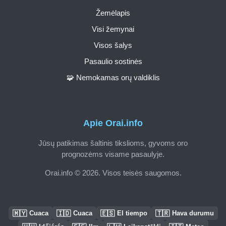
Žemėlapis
Visi žemynai
Visos šalys
Pasaulio sostinės
🧩 Nemokamas orų valdiklis
Apie Orai.info
Jūsų patikimas šaltinis tikslioms, gyvoms oro
prognozėms visame pasaulyje.
Orai.info © 2026. Visos teisės saugomos.
🇲🇾
🇮🇩
🇪🇸
🇹🇷
Cuaca
Cuaca
El tiempo
Hava durumu