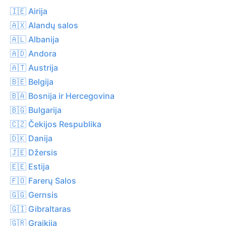
🇮🇪 Airija
🇦🇽 Alandų salos
🇦🇱 Albanija
🇦🇩 Andora
🇦🇹 Austrija
🇧🇪 Belgija
🇧🇦 Bosnija ir Hercegovina
🇧🇬 Bulgarija
🇨🇿 Čekijos Respublika
🇩🇰 Danija
🇯🇪 Džersis
🇪🇪 Estija
🇫🇴 Farerų Salos
🇬🇬 Gernsis
🇬🇮 Gibraltaras
🇬🇷 Graikija