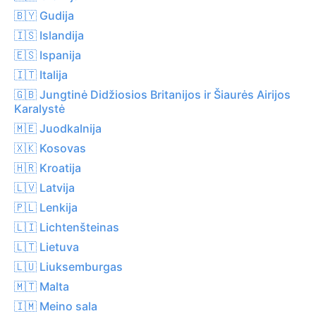
🇧🇾 Gudija
🇮🇸 Islandija
🇪🇸 Ispanija
🇮🇹 Italija
🇬🇧 Jungtinė Didžiosios Britanijos ir Šiaurės Airijos
Karalystė
🇲🇪 Juodkalnija
🇽🇰 Kosovas
🇭🇷 Kroatija
🇱🇻 Latvija
🇵🇱 Lenkija
🇱🇮 Lichtenšteinas
🇱🇹 Lietuva
🇱🇺 Liuksemburgas
🇲🇹 Malta
🇮🇲 Meino sala