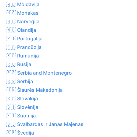
🇲🇩 Moldavija
🇲🇨 Monakas
🇳🇴 Norvegija
🇳🇱 Olandija
🇵🇹 Portugalija
🇫🇷 Prancūzija
🇷🇴 Rumunija
🇷🇺 Rusija
🇷🇸 Serbia and Montenegro
🇷🇸 Serbija
🇲🇰 Šiaurės Makedonija
🇸🇰 Slovakija
🇸🇮 Slovėnija
🇫🇮 Suomija
🇸🇯 Svalbardas ir Janas Majenas
🇸🇪 Švedija