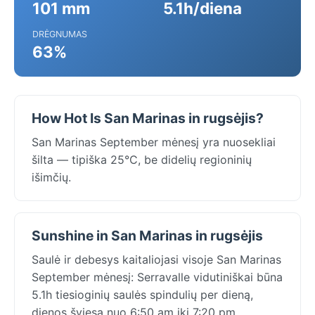
101 mm
5.1h/diena
DRĖGNUMAS
63%
How Hot Is San Marinas in rugsėjis?
San Marinas September mėnesį yra nuosekliai
šilta — tipiška 25°C, be didelių regioninių
išimčių.
Sunshine in San Marinas in rugsėjis
Saulė ir debesys kaitaliojasi visoje San Marinas
September mėnesį: Serravalle vidutiniškai būna
5.1h tiesioginių saulės spindulių per dieną,
dienos šviesa nuo 6:50 am iki 7:20 pm.