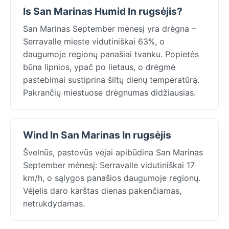
Is San Marinas Humid In rugsėjis?
San Marinas September mėnesį yra drėgna –
Serravalle mieste vidutiniškai 63%, o
daugumoje regionų panašiai tvanku. Popietės
būna lipnios, ypač po lietaus, o drėgmė
pastebimai sustiprina šiltų dienų temperatūrą.
Pakrančių miestuose drėgnumas didžiausias.
Wind In San Marinas In rugsėjis
Švelnūs, pastovūs vėjai apibūdina San Marinas
September mėnesį: Serravalle vidutiniškai 17
km/h, o sąlygos panašios daugumoje regionų.
Vėjelis daro karštas dienas pakenčiamas,
netrukdydamas.