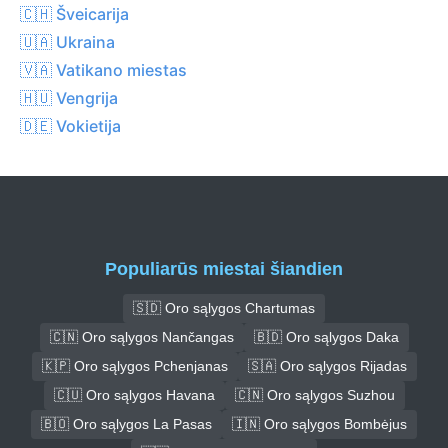
🇨🇭 Šveicarija
🇺🇦 Ukraina
🇻🇦 Vatikano miestas
🇭🇺 Vengrija
🇩🇪 Vokietija
Populiarūs miestai šiandien
🇸🇩 Oro sąlygos Chartumas
🇨🇳 Oro sąlygos Nančangas
🇧🇩 Oro sąlygos Daka
🇰🇵 Oro sąlygos Pchenjanas
🇸🇦 Oro sąlygos Rijadas
🇨🇺 Oro sąlygos Havana
🇨🇳 Oro sąlygos Suzhou
🇧🇴 Oro sąlygos La Pasas
🇮🇳 Oro sąlygos Bombėjus