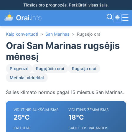
Tikslios oro prognozės
.
Peržiūrėti visas šalis
.
☰
Orai.
info
🌐
Kaip konvertuoti
>
San Marinas
>
Rugsėjo orai
Orai San Marinas rugsėjis
mėnesį
Prognozė
Rugpjūčio orai
Rugsėjo orai
Metiniai vidurkiai
Šalies klimato normos pagal 15 miestus San Marinas.
VIDUTINIS AUKŠČIAUSIAS
VIDUTINIS ŽEMIAUSIAS
25°C
18°C
KRITULIAI
SAULĖTOS VALANDOS