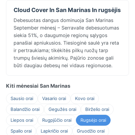
Cloud Cover In San Marinas In rugsėjis
Debesuotas dangus dominuoja San Marinas
September mėnesį – Serravalle debesuotumas
siekia 51%, o daugumoje regionų sąlygos
panašiai apniukusios. Tiesioginė saulė yra reta
ir pertraukiama; tikėkitės pilkų ruožų tarp
trumpų šviesių akimirkų. Pajūrio zonose gali
būti daugiau debesų nei vidaus regionuose.
Kiti mėnesiai San Marinas
Sausio orai
Vasario orai
Kovo orai
Balandžio orai
Gegužės orai
Birželio orai
Liepos orai
Rugpjūčio orai
Rugsėjo orai
Spalio orai
Lapkričio orai
Gruodžio orai