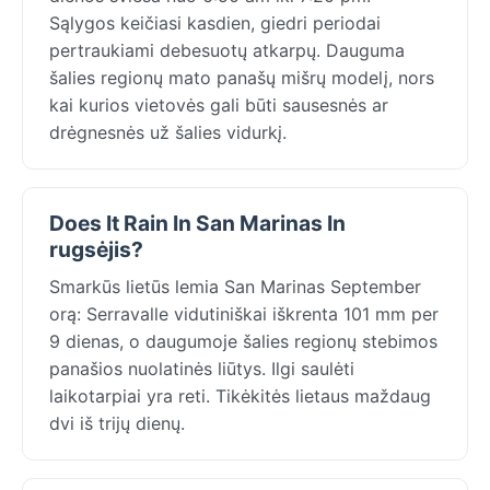
Sąlygos keičiasi kasdien, giedri periodai
pertraukiami debesuotų atkarpų. Dauguma
šalies regionų mato panašų mišrų modelį, nors
kai kurios vietovės gali būti sausesnės ar
drėgnesnės už šalies vidurkį.
Does It Rain In San Marinas In
rugsėjis?
Smarkūs lietūs lemia San Marinas September
orą: Serravalle vidutiniškai iškrenta 101 mm per
9 dienas, o daugumoje šalies regionų stebimos
panašios nuolatinės liūtys. Ilgi saulėti
laikotarpiai yra reti. Tikėkitės lietaus maždaug
dvi iš trijų dienų.