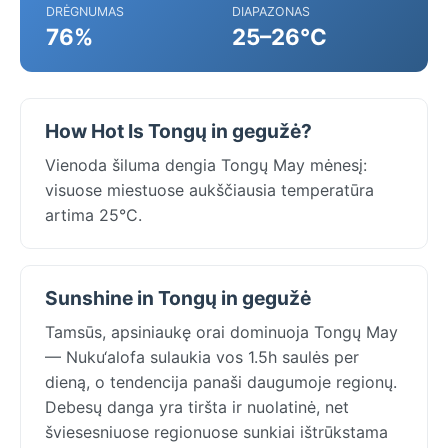
DRĖGNUMAS
DIAPAZONAS
76%
25–26°C
How Hot Is Tongų in gegužė?
Vienoda šiluma dengia Tongų May mėnesį:
visuose miestuose aukščiausia temperatūra
artima 25°C.
Sunshine in Tongų in gegužė
Tamsūs, apsiniaukę orai dominuoja Tongų May
— Nuku‘alofa sulaukia vos 1.5h saulės per
dieną, o tendencija panaši daugumoje regionų.
Debesų danga yra tiršta ir nuolatinė, net
šviesesniuose regionuose sunkiai ištrūkstama