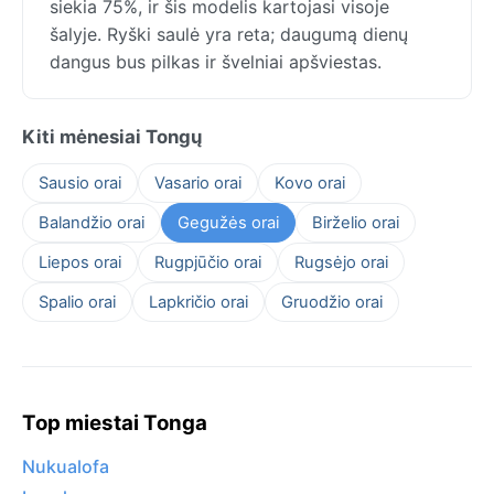
siekia 75%, ir šis modelis kartojasi visoje
šalyje. Ryški saulė yra reta; daugumą dienų
dangus bus pilkas ir švelniai apšviestas.
Kiti mėnesiai Tongų
Sausio orai
Vasario orai
Kovo orai
Balandžio orai
Gegužės orai
Birželio orai
Liepos orai
Rugpjūčio orai
Rugsėjo orai
Spalio orai
Lapkričio orai
Gruodžio orai
Top miestai Tonga
Nukualofa