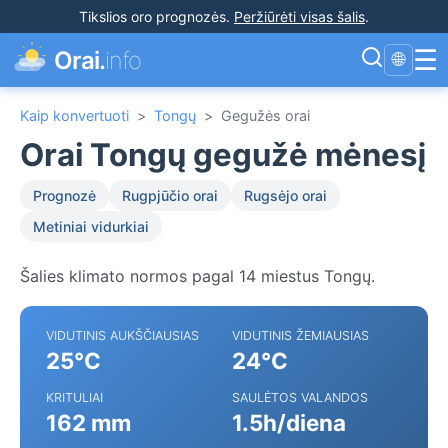
Tikslios oro prognozės
.
Peržiūrėti visas šalis
.
☰
Orai.
info
🌐
Kaip konvertuoti
>
Tongų
>
Gegužės orai
Orai Tongų gegužė mėnesį
Prognozė
Rugpjūčio orai
Rugsėjo orai
Metiniai vidurkiai
Šalies klimato normos pagal 14 miestus Tongų.
VIDUTINIS AUKŠČIAUSIAS
VIDUTINIS ŽEMIAUSIAS
25°C
24°C
KRITULIAI
SAULĖTOS VALANDOS
162 mm
1.5h/diena