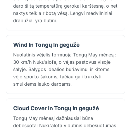
daro šiltą temperatūrą gerokai karštesnę, o net
naktys teikia ribotą vėsą. Lengvi medvilniniai
drabužiai yra būtini.
Wind In Tongų In gegužė
Nuolatinis vėjelis formuoja Tongų May mėnesį:
30 km/h Nuku‘alofa, o vėjas pastovus visoje
šalyje. Sąlygos idealios buriavimui ir kitoms
vėjo sporto šakoms, tačiau gali trukdyti
smulkiems lauko darbams.
Cloud Cover In Tongų In gegužė
Tongų May mėnesį dažniausiai būna
debesuota: Nuku‘alofa vidutinis debesuotumas