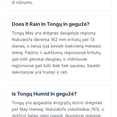
iš niūrumo.
Does It Rain In Tongų In gegužė?
Tongų May yra drėgnas daugelyje regionų:
Nuku‘alofa iškrenta 162 mm kritulių per 13
dienas, o lietus lyja beveik kiekvieną mėnesio
dieną. Pajūrio ir aukštumų regionuose kritulių
gali būti gerokai daugiau, o vidiniuose
regionuose gali būti šiek tiek sausiau. Saulėti
laikotarpiai yra trumpi ir reti.
Is Tongų Humid In gegužė?
Tongų yra apgaubta atogrąžų storio drėgmės
per May mėnesį: Nuku‘alofa vidutiniškai 76%, o
didžioji šalies dalis panaši. Nuolatinė drėgmė