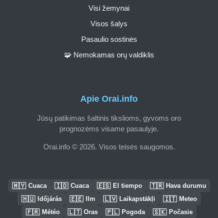
Visi žemynai
Visos šalys
Pasaulio sostinės
🧩 Nemokamas orų valdiklis
Apie Orai.info
Jūsų patikimas šaltinis tikslioms, gyvoms oro
prognozėms visame pasaulyje.
Orai.info © 2026. Visos teisės saugomos.
🇲🇾
🇮🇩
🇪🇸
🇹🇷
Cuaca
Cuaca
El tiempo
Hava durumu
🇭🇺
🇪🇪
🇱🇻
🇮🇹
Időjárás
Ilm
Laikapstākļi
Meteo
🇫🇷
🇱🇹
🇵🇱
🇸🇰
Météo
Oras
Pogoda
Počasie