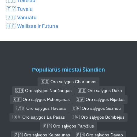
🇹🇰 Tokelau
🇹🇻 Tuvalu
🇻🇺 Vanuatu
🇼🇫 Wallisas ir Futuna
Populiarūs miestai šiandien
🇸🇩 Oro sąlygos Chartumas
🇨🇳 Oro sąlygos Nančangas
🇧🇩 Oro sąlygos Daka
🇰🇵 Oro sąlygos Pchenjanas
🇸🇦 Oro sąlygos Rijadas
🇨🇺 Oro sąlygos Havana
🇨🇳 Oro sąlygos Suzhou
🇧🇴 Oro sąlygos La Pasas
🇮🇳 Oro sąlygos Bombėjus
🇫🇷 Oro sąlygos Paryžius
🇿🇦 Oro sąlygos Keiptaunas
🇵🇭 Oro sąlygos Davao