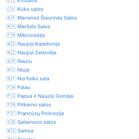
🇰🇮 Kiribatis
🇨🇰 Kuko salos
🇲🇵 Marianos Šiaurinės Salos
🇲🇭 Maršalo Salos
🇫🇲 Mikronezija
🇳🇨 Naujoji Kaledonija
🇳🇿 Naujoji Zelandija
🇳🇷 Nauru
🇳🇺 Niujė
🇳🇫 Norfolko sala
🇵🇼 Palau
🇵🇬 Papua ir Naujoji Gvinėja
🇵🇳 Pitkerno salos
🇵🇫 Prancūzų Polinezija
🇸🇧 Saliamono salos
🇼🇸 Samoa