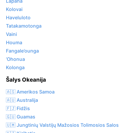
Lapaha
Kolovai
Haveluloto
Tatakamotonga
Vaini
Houma
Fangale’ounga
‘Ohonua
Kolonga
Šalys Okeanija
🇦🇸 Amerikos Samoa
🇦🇺 Australija
🇫🇯 Fidžis
🇬🇺 Guamas
🇺🇲 Jungtinių Valstijų Mažosios Tolimosios Salos