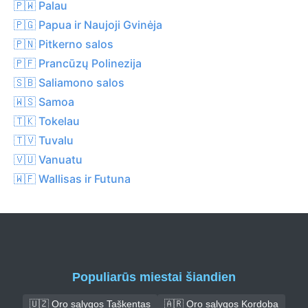
🇵🇼 Palau
🇵🇬 Papua ir Naujoji Gvinėja
🇵🇳 Pitkerno salos
🇵🇫 Prancūzų Polinezija
🇸🇧 Saliamono salos
🇼🇸 Samoa
🇹🇰 Tokelau
🇹🇻 Tuvalu
🇻🇺 Vanuatu
🇼🇫 Wallisas ir Futuna
Populiarūs miestai šiandien
🇺🇿 Oro sąlygos Taškentas
🇦🇷 Oro sąlygos Kordoba