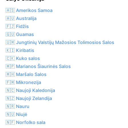
🇦🇸 Amerikos Samoa
🇦🇺 Australija
🇫🇯 Fidžis
🇬🇺 Guamas
🇺🇲 Jungtinių Valstijų Mažosios Tolimosios Salos
🇰🇮 Kiribatis
🇨🇰 Kuko salos
🇲🇵 Marianos Šiaurinės Salos
🇲🇭 Maršalo Salos
🇫🇲 Mikronezija
🇳🇨 Naujoji Kaledonija
🇳🇿 Naujoji Zelandija
🇳🇷 Nauru
🇳🇺 Niujė
🇳🇫 Norfolko sala