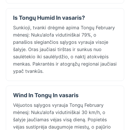
Is Tongų Humid In vasaris?
Sunkioji, tvanki drėgmė apima Tongų February
mėnesį: Nuku‘alofa vidutiniškai 79%, o
panašios slegiančios sąlygos vyrauja visoje
šalyje. Oras jaučiasi tirštas ir sunkus nuo
saulėtekio iki saulėlydžio, o naktį atokvėpis
menkas. Pakrantės ir atogrąžų regionai jaučiasi
ypač tvankūs.
Wind In Tongų In vasaris
Vėjuotos sąlygos vyrauja Tongų February
mėnesį: Nuku‘alofa vidutiniškai 30 km/h, o
šalyje jaučiamas vėjas visą dieną. Popietės
vėjas sustiprėja daugumoje miestų, o pajūrio