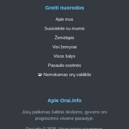
Greiti nuorodos
Apie mus
Susisiekite su mumis
Žemėlapis
Visi žemynai
Visos šalys
Pasaulio sostinės
🧩 Nemokamas orų valdiklis
Apie Orai.info
Jūsų patikimas šaltinis tikslioms, gyvoms oro
prognozėms visame pasaulyje.
Orai.info © 2026. Visos teisės saugomos.