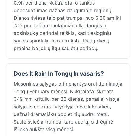
0.9h per dieną Nuku‘alofa, o tankus
debesuotumas dažnas daugumoje regionų.
Dienos šviesa taip pat trumpa, nuo 6:30 am iki
7:15 pm, tačiau nuolatiniai pilki dangūs ir
apsiniaukę periodai reiškia, kad tiesioginių
saulės spindulių tikrai trūksta. Daug dienų
praeina be jokių ilgų saulėtų periodų.
Does It Rain In Tongų In vasaris?
Musonines sąlygas primenantys orai dominuoja
Tongų February mėnesį: Nuku‘alofa iškrenta
349 mm kritulių per 23 dienas, panašiai visoje
šalyje. Smarkios liūtys lyja beveik kasdien,
dažnai dramatiškų popietinių audrų metu.
Saulė šviečia trumpai tarp audrų, o drėgmė
išlieka aukšta visą mėnesį.