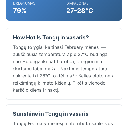
DRĖGNUMAS
DIAPAZONAS
79%
27–28°C
How Hot Is Tongų in vasaris?
Tongų tolygiai kaitinasi February mėnesį —
aukščiausia temperatūra apie 27°C būdinga
nuo Holonga iki pat Lotofoa, o regioninių
skirtumų labai mažai. Naktimis temperatūra
nukrenta iki 26°C, o dėl mažo šalies ploto nėra
reikšmingų klimato kišenių. Tikėtis vienodo
karščio dieną ir naktį.
Sunshine in Tongų in vasaris
Tongų February mėnesį mato ribotą saulę: vos