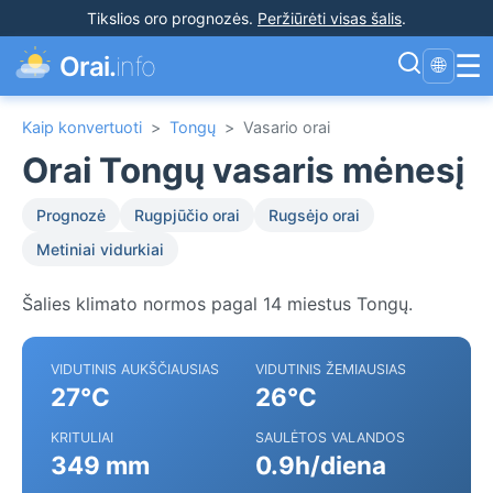
Tikslios oro prognozės
.
Peržiūrėti visas šalis
.
☰
Orai.
info
🌐
Kaip konvertuoti
>
Tongų
>
Vasario orai
Orai Tongų vasaris mėnesį
Prognozė
Rugpjūčio orai
Rugsėjo orai
Metiniai vidurkiai
Šalies klimato normos pagal 14 miestus Tongų.
VIDUTINIS AUKŠČIAUSIAS
VIDUTINIS ŽEMIAUSIAS
27°C
26°C
KRITULIAI
SAULĖTOS VALANDOS
349 mm
0.9h/diena