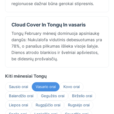
regionuose dažnai būna gerokai stipresnis.
Cloud Cover In Tongų In vasaris
Tongų February mėnesį dominuoja apsiniaukę
dangūs: Nuku‘alofa vidutinis debesuotumas yra
78%, o panašus pilkumas išlieka visoje šalyje.
Dienos atrodo blankios ir švelniai apšviestos,
be didesnių prošvaisčių.
Kiti mėnesiai Tongų
Sausio orai
Vasario orai
Kovo orai
Balandžio orai
Gegužės orai
Birželio orai
Liepos orai
Rugpjūčio orai
Rugsėjo orai