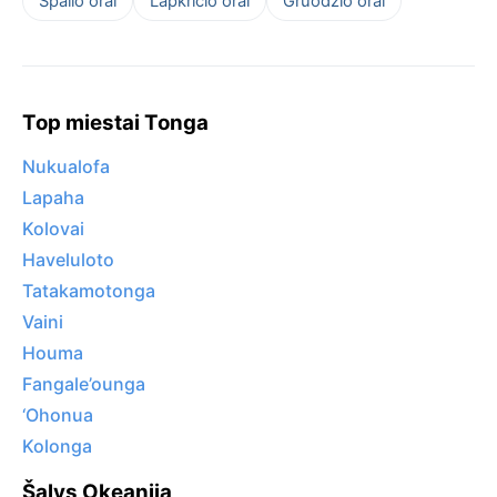
Spalio orai
Lapkričio orai
Gruodžio orai
Top miestai Tonga
Nukualofa
Lapaha
Kolovai
Haveluloto
Tatakamotonga
Vaini
Houma
Fangale’ounga
‘Ohonua
Kolonga
Šalys Okeanija