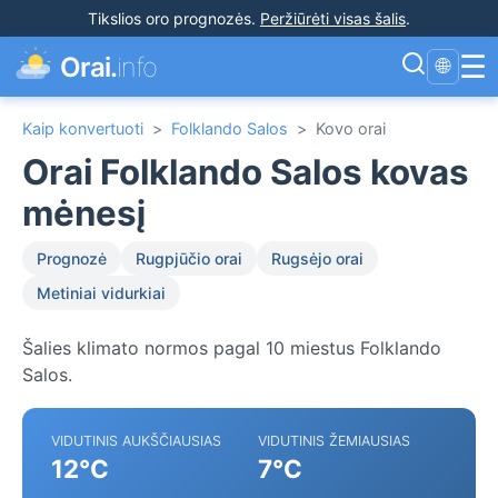
Tikslios oro prognozės
.
Peržiūrėti visas šalis
.
☰
Orai.
info
🌐
Kaip konvertuoti
>
Folklando Salos
>
Kovo orai
Orai Folklando Salos kovas
mėnesį
Prognozė
Rugpjūčio orai
Rugsėjo orai
Metiniai vidurkiai
Šalies klimato normos pagal 10 miestus Folklando
Salos.
VIDUTINIS AUKŠČIAUSIAS
VIDUTINIS ŽEMIAUSIAS
12°C
7°C