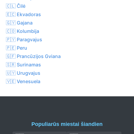
🇨🇱 Čilė
🇪🇨 Ekvadoras
🇬🇾 Gajana
🇨🇴 Kolumbija
🇵🇾 Paragvajus
🇵🇪 Peru
🇬🇫 Prancūzijos Gviana
🇸🇷 Surinamas
🇺🇾 Urugvajus
🇻🇪 Venesuela
Populiarūs miestai šiandien