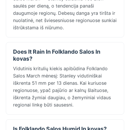
saulės per dieną, o tendencija panaši
daugumoje regionų. Debesų danga yra tiršta ir
nuolatinė, net šviesesniuose regionuose sunkiai
ištrūkstama iš niūrumo.
Does It Rain In Folklando Salos In
kovas?
Vidutinis kritulių kiekis apibūdina Folklando
Salos March mėnesį: Stanley vidutiniškai
iškrenta 51 mm per 13 dienas. Kai kuriuose
regionuose, ypač pajūrio ar kalnų šlaituose,
iškrenta žymiai daugiau, o žemyniniai vidaus
regionai linkę būti sausesni.
Is Folklando Salos Humid In kovas?