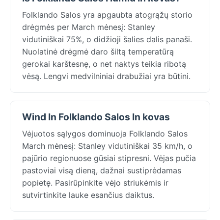
Folklando Salos yra apgaubta atogrąžų storio
drėgmės per March mėnesį: Stanley
vidutiniškai 75%, o didžioji šalies dalis panaši.
Nuolatinė drėgmė daro šiltą temperatūrą
gerokai karštesnę, o net naktys teikia ribotą
vėsą. Lengvi medvilniniai drabužiai yra būtini.
Wind In Folklando Salos In kovas
Vėjuotos sąlygos dominuoja Folklando Salos
March mėnesį: Stanley vidutiniškai 35 km/h, o
pajūrio regionuose gūsiai stipresni. Vėjas pučia
pastoviai visą dieną, dažnai sustiprėdamas
popietę. Pasirūpinkite vėjo striukėmis ir
sutvirtinkite lauke esančius daiktus.