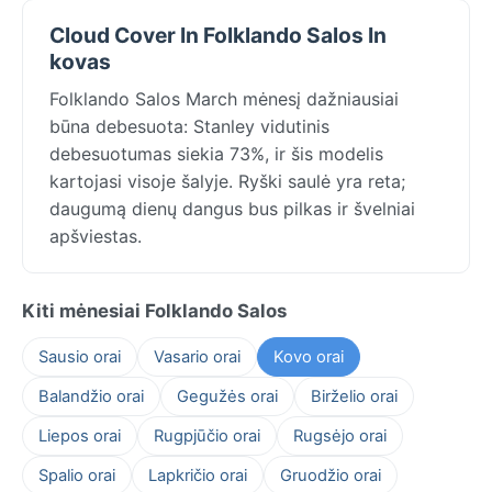
Cloud Cover In Folklando Salos In
kovas
Folklando Salos March mėnesį dažniausiai
būna debesuota: Stanley vidutinis
debesuotumas siekia 73%, ir šis modelis
kartojasi visoje šalyje. Ryški saulė yra reta;
daugumą dienų dangus bus pilkas ir švelniai
apšviestas.
Kiti mėnesiai Folklando Salos
Sausio orai
Vasario orai
Kovo orai
Balandžio orai
Gegužės orai
Birželio orai
Liepos orai
Rugpjūčio orai
Rugsėjo orai
Spalio orai
Lapkričio orai
Gruodžio orai