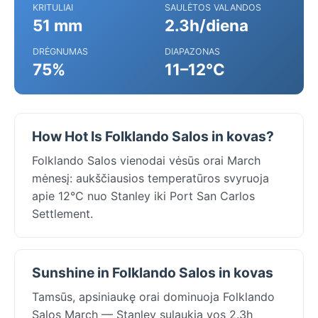
KRITULIAI
SAULĖTOS VALANDOS
51 mm
2.3h/diena
DRĖGNUMAS
DIAPAZONAS
75%
11–12°C
How Hot Is Folklando Salos in kovas?
Folklando Salos vienodai vėsūs orai March
mėnesį: aukščiausios temperatūros svyruoja
apie 12°C nuo Stanley iki Port San Carlos
Settlement.
Sunshine in Folklando Salos in kovas
Tamsūs, apsiniaukę orai dominuoja Folklando
Salos March — Stanley sulaukia vos 2.3h