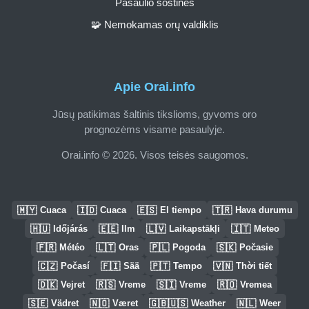
Pasaulio sostinės
🧩 Nemokamas orų valdiklis
Apie Orai.info
Jūsų patikimas šaltinis tikslioms, gyvoms oro
prognozėms visame pasaulyje.
Orai.info © 2026. Visos teisės saugomos.
🇲🇾
🇮🇩
🇪🇸
🇹🇷
Cuaca
Cuaca
El tiempo
Hava durumu
🇭🇺
🇪🇪
🇱🇻
🇮🇹
Időjárás
Ilm
Laikapstākļi
Meteo
🇫🇷
🇱🇹
🇵🇱
🇸🇰
Météo
Oras
Pogoda
Počasie
🇨🇿
🇫🇮
🇵🇹
🇻🇳
Počasí
Sää
Tempo
Thời tiết
🇩🇰
🇷🇸
🇸🇮
🇷🇴
Vejret
Vreme
Vreme
Vremea
🇸🇪
🇳🇴
🇬🇧🇺🇸
🇳🇱
Vädret
Været
Weather
Weer