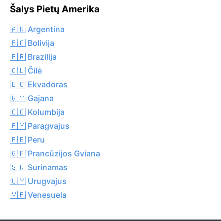
Šalys Pietų Amerika
🇦🇷 Argentina
🇧🇴 Bolivija
🇧🇷 Brazilija
🇨🇱 Čilė
🇪🇨 Ekvadoras
🇬🇾 Gajana
🇨🇴 Kolumbija
🇵🇾 Paragvajus
🇵🇪 Peru
🇬🇫 Prancūzijos Gviana
🇸🇷 Surinamas
🇺🇾 Urugvajus
🇻🇪 Venesuela