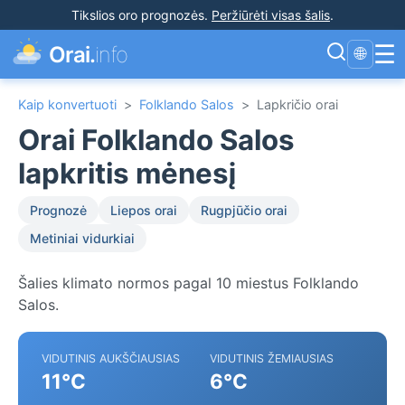
Tikslios oro prognozės
.
Peržiūrėti visas šalis
.
☰
Orai.
info
🌐
Kaip konvertuoti
>
Folklando Salos
>
Lapkričio orai
Orai Folklando Salos
lapkritis mėnesį
Prognozė
Liepos orai
Rugpjūčio orai
Metiniai vidurkiai
Šalies klimato normos pagal 10 miestus Folklando
Salos.
VIDUTINIS AUKŠČIAUSIAS
VIDUTINIS ŽEMIAUSIAS
11°C
6°C