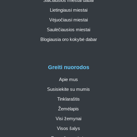
Šalčiausios miestai dabar
Lietingiausi miestai
Vėjuočiausi miestai
Saulėčiausios miestai
Blogiausia oro kokybė dabar
Greiti nuorodos
Apie mus
Susisiekite su mumis
Tinklaraštis
Žemėlapis
Visi žemynai
Visos šalys