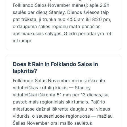
Folklando Salos November mėnesį: apie 2.9h
saulės per dieną Stanley. Dienos šviesos taip
pat trūksta, ji trunka nuo 4:50 am iki 8:20 pm,
o dauguma šalies regionų mato panašias
apsiniaukusias sąlygas. Giedri periodai yra reti
ir trumpi.
Does It Rain In Folklando Salos In
lapkritis?
Folklando Salos November mėnesį iškrenta
vidutiniškas kritulių kiekis — Stanley
vidutiniškai iškrenta 51 mm per 13 dienas, su
pastebimais regioniniais skirtumais. Pajūrio
miestuose dažnai iškrenta daugiau nei vidaus
vidurkis, o sausesniuose regionuose — mažiau.
Šalies November orai maišo saulėtus