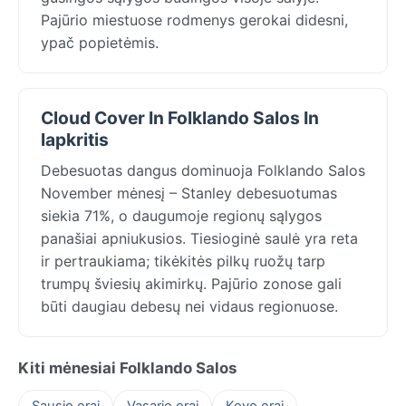
Pajūrio miestuose rodmenys gerokai didesni,
ypač popietėmis.
Cloud Cover In Folklando Salos In
lapkritis
Debesuotas dangus dominuoja Folklando Salos
November mėnesį – Stanley debesuotumas
siekia 71%, o daugumoje regionų sąlygos
panašiai apniukusios. Tiesioginė saulė yra reta
ir pertraukiama; tikėkitės pilkų ruožų tarp
trumpų šviesių akimirkų. Pajūrio zonose gali
būti daugiau debesų nei vidaus regionuose.
Kiti mėnesiai Folklando Salos
Sausio orai
Vasario orai
Kovo orai