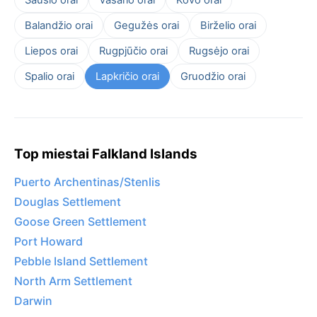
Balandžio orai
Gegužės orai
Birželio orai
Liepos orai
Rugpjūčio orai
Rugsėjo orai
Spalio orai
Lapkričio orai
Gruodžio orai
Top miestai Falkland Islands
Puerto Archentinas/Stenlis
Douglas Settlement
Goose Green Settlement
Port Howard
Pebble Island Settlement
North Arm Settlement
Darwin