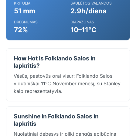
KRITULIAI
SAULĖTOS VALANDOS
51 mm
2.9h/diena
DRĖGNUMAS
DIAPAZONAS
72%
10–11°C
How Hot Is Folklando Salos in
lapkritis?
Vėsūs, pastovūs orai visur: Folklando Salos
vidutiniškai 11°C November mėnesį, su Stanley
kaip reprezentatyvia.
Sunshine in Folklando Salos in
lapkritis
Nuolatiniai debesys ir pilki dangūs apibūdina