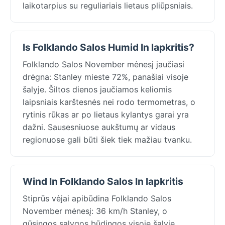
laikotarpius su reguliariais lietaus pliūpsniais.
Is Folklando Salos Humid In lapkritis?
Folklando Salos November mėnesį jaučiasi
drėgna: Stanley mieste 72%, panašiai visoje
šalyje. Šiltos dienos jaučiamos keliomis
laipsniais karštesnės nei rodo termometras, o
rytinis rūkas ar po lietaus kylantys garai yra
dažni. Sausesniuose aukštumų ar vidaus
regionuose gali būti šiek tiek mažiau tvanku.
Wind In Folklando Salos In lapkritis
Stiprūs vėjai apibūdina Folklando Salos
November mėnesį: 36 km/h Stanley, o
gūsingos sąlygos būdingos visoje šalyje.