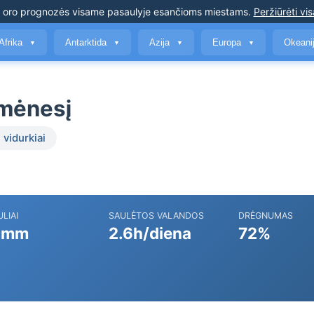
s oro prognozės
visame pasaulyje esančioms miestams
.
Peržiūrėti vis
Afrika
Antarktida
Azija
Europa
Okeani
▼
▼
▼
▼
 mėnesį
 vidurkiai
ULIAI
SAULĖTOS VALANDOS
DRĖGNUMAS
 mm
2.6h/diena
72%