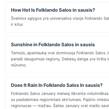
How Hot Is Folklando Salos in sausis?
Švelnios sąlygos yra universalios visoje Folklando S
ir kitur.
Sunshine in Folklando Salos in sausis
Tamsūs, apsiniaukę orai dominuoja Folklando Salos J
panaši daugumoje regionų. Debesų danga yra tiršta ir
niūrumo.
Does It Rain In Folklando Salos In sausis?
Folklando Salos January mėnesį iškrenta vidutiniškas 
su pastebimais regioniniais skirtumais. Pajūrio miest
regionuose — mažiau. Šalies January orai maišo saulėtu