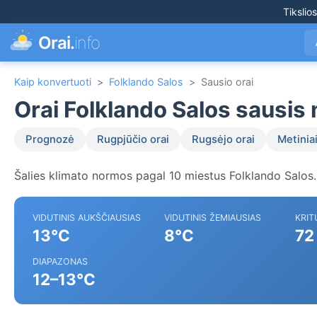
Tikslio
Orai.
info
Kaip konvertuoti
>
Folklando Salos
>
Sausio orai
Orai Folklando Salos sausis
Prognozė
Rugpjūčio orai
Rugsėjo orai
Metiniai
Šalies klimato normos pagal 10 miestus Folklando Salos.
VIDUTINIS AUKŠČIAUSIAS
VIDUTINIS ŽEMIAUSIAS
KRIT
13°C
8°C
72
DIAPAZONAS
12–13°C