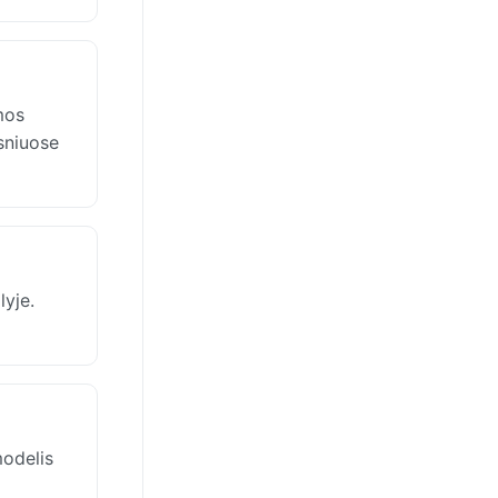
mos
esniuose
lyje.
modelis