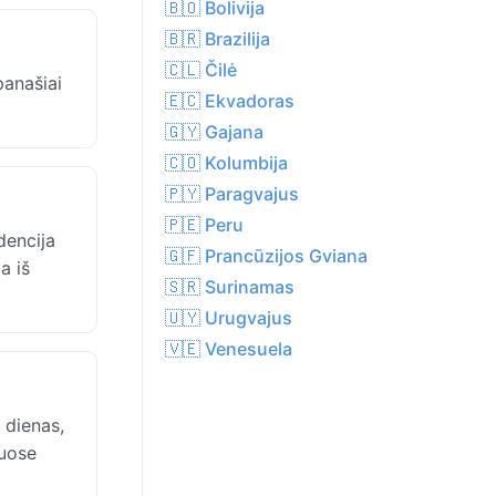
🇧🇴 Bolivija
🇧🇷 Brazilija
🇨🇱 Čilė
panašiai
🇪🇨 Ekvadoras
🇬🇾 Gajana
🇨🇴 Kolumbija
🇵🇾 Paragvajus
🇵🇪 Peru
dencija
🇬🇫 Prancūzijos Gviana
a iš
🇸🇷 Surinamas
🇺🇾 Urugvajus
🇻🇪 Venesuela
 dienas,
iuose