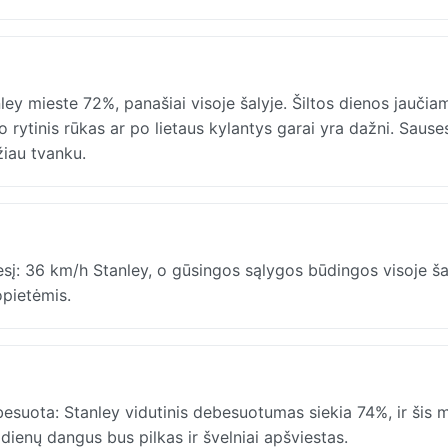
ey mieste 72%, panašiai visoje šalyje. Šiltos dienos jaučia
o rytinis rūkas ar po lietaus kylantys garai yra dažni. Saus
žiau tvanku.
sį: 36 km/h Stanley, o gūsingos sąlygos būdingos visoje ša
pietėmis.
suota: Stanley vidutinis debesuotumas siekia 74%, ir šis 
 dienų dangus bus pilkas ir švelniai apšviestas.