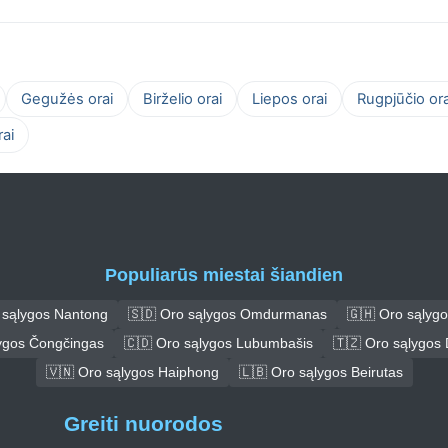
Gegužės orai
Birželio orai
Liepos orai
Rugpjūčio ora
ai
Populiarūs miestai šiandien
 sąlygos Nantong
🇸🇩 Oro sąlygos Omdurmanas
🇬🇭 Oro sąlyg
lygos Čongčingas
🇨🇩 Oro sąlygos Lubumbašis
🇹🇿 Oro sąlygos
🇻🇳 Oro sąlygos Haiphong
🇱🇧 Oro sąlygos Beirutas
Greiti nuorodos