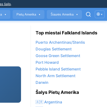
as šalis
.
🌐
ja
Pietų Amerika
Šiaurės Amerika
▾
▼
▼
▼
Top miestai Falkland Islands
Puerto Archentinas/Stenlis
Douglas Settlement
Goose Green Settlement
Port Howard
Pebble Island Settlement
North Arm Settlement
Darwin
Šalys Pietų Amerika
🇦🇷 Argentina