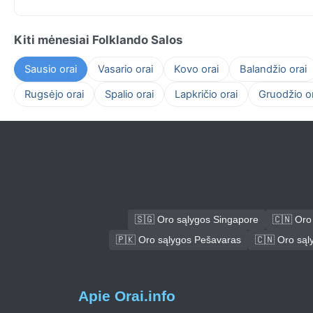
Kiti mėnesiai Folklando Salos
Sausio orai
Vasario orai
Kovo orai
Balandžio orai
Rugsėjo orai
Spalio orai
Lapkričio orai
Gruodžio or
🇸🇬 Oro sąlygos Singapore
🇨🇳 Oro
🇵🇰 Oro sąlygos Pešavaras
🇨🇳 Oro są
Apie Orai.info