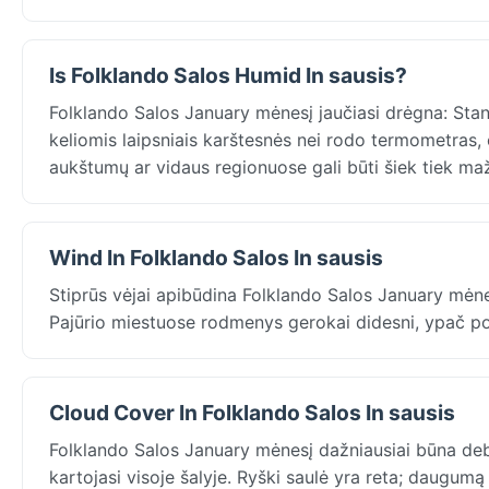
Is Folklando Salos Humid In sausis?
Folklando Salos January mėnesį jaučiasi drėgna: Stanl
keliomis laipsniais karštesnės nei rodo termometras, 
aukštumų ar vidaus regionuose gali būti šiek tiek ma
Wind In Folklando Salos In sausis
Stiprūs vėjai apibūdina Folklando Salos January mėne
Pajūrio miestuose rodmenys gerokai didesni, ypač po
Cloud Cover In Folklando Salos In sausis
Folklando Salos January mėnesį dažniausiai būna debe
kartojasi visoje šalyje. Ryški saulė yra reta; daugumą