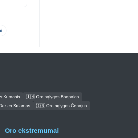
i
os Kumasis
🇮🇳 Oro sąlygos Bhopalas
 Dar es Salamas
🇮🇳 Oro sąlygos Čenajus
Oro ekstremumai