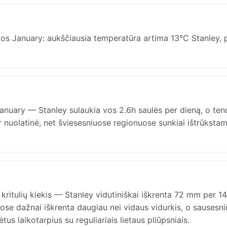
alos January: aukščiausia temperatūra artima 13°C Stanley, 
anuary — Stanley sulaukia vos 2.6h saulės per dieną, o ten
 nuolatinė, net šviesesniuose regionuose sunkiai ištrūkstam
kritulių kiekis — Stanley vidutiniškai iškrenta 72 mm per 14
uose dažnai iškrenta daugiau nei vidaus vidurkis, o sausesn
s laikotarpius su reguliariais lietaus pliūpsniais.