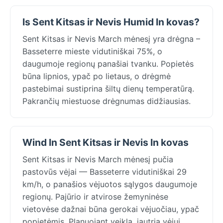
Is Sent Kitsas ir Nevis Humid In kovas?
Sent Kitsas ir Nevis March mėnesį yra drėgna –
Basseterre mieste vidutiniškai 75%, o
daugumoje regionų panašiai tvanku. Popietės
būna lipnios, ypač po lietaus, o drėgmė
pastebimai sustiprina šiltų dienų temperatūrą.
Pakrančių miestuose drėgnumas didžiausias.
Wind In Sent Kitsas ir Nevis In kovas
Sent Kitsas ir Nevis March mėnesį pučia
pastovūs vėjai — Basseterre vidutiniškai 29
km/h, o panašios vėjuotos sąlygos daugumoje
regionų. Pajūrio ir atvirose žemyninėse
vietovėse dažnai būna gerokai vėjuočiau, ypač
popietėmis. Planuojant veiklą, jautrią vėjui,