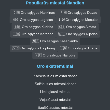
Populiarūs miestai šiandien
🇨🇳 Oro sąlygos Nankinas
🇵🇭 Oro sąlygos Davao
🇳🇬 Oro sąlygos Lagosas
🇮🇶 Oro sąlygos Mosulas
🇧🇷 Oro sąlygos Kuritiba
🇰🇿 Oro sąlygos Almata
🇦🇷 Oro sąlygos Kordoba
🇸🇦 Oro sąlygos Rijadas
🇲🇦 Oro sąlygos Kasablanka
🇻🇳 Oro sąlygos Haiphong
🇮🇳 Oro sąlygos Thāne
🇰🇪 Oro sąlygos Nairobis
Oro ekstremumai
Karščiausios miestai dabar
Šalčiausios miestai dabar
Lietingiausi miestai
Vėjuočiausi miestai
Saulėčiausios miestai