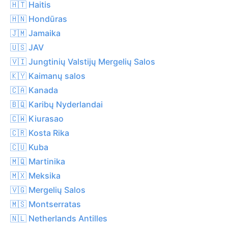
🇭🇹 Haitis
🇭🇳 Hondūras
🇯🇲 Jamaika
🇺🇸 JAV
🇻🇮 Jungtinių Valstijų Mergelių Salos
🇰🇾 Kaimanų salos
🇨🇦 Kanada
🇧🇶 Karibų Nyderlandai
🇨🇼 Kiurasao
🇨🇷 Kosta Rika
🇨🇺 Kuba
🇲🇶 Martinika
🇲🇽 Meksika
🇻🇬 Mergelių Salos
🇲🇸 Montserratas
🇳🇱 Netherlands Antilles