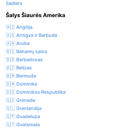
Sadlers
Šalys Šiaurės Amerika
🇦🇮 Angilija
🇦🇬 Antigva ir Barbuda
🇦🇼 Aruba
🇧🇸 Bahamų salos
🇧🇧 Barbadosas
🇧🇿 Belizas
🇧🇲 Bermuda
🇩🇲 Dominika
🇩🇴 Dominikos Respublika
🇬🇩 Grenada
🇬🇱 Grenlandija
🇬🇵 Gvadelupa
🇬🇹 Gvatemala