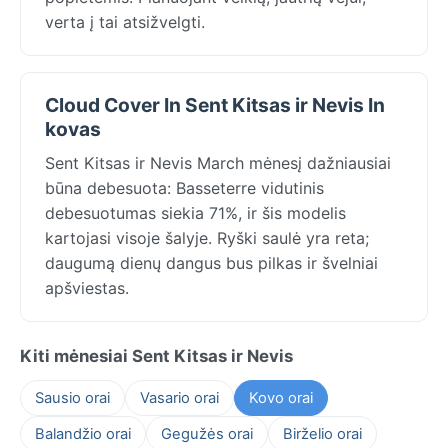
verta į tai atsižvelgti.
Cloud Cover In Sent Kitsas ir Nevis In
kovas
Sent Kitsas ir Nevis March mėnesį dažniausiai
būna debesuota: Basseterre vidutinis
debesuotumas siekia 71%, ir šis modelis
kartojasi visoje šalyje. Ryški saulė yra reta;
daugumą dienų dangus bus pilkas ir švelniai
apšviestas.
Kiti mėnesiai Sent Kitsas ir Nevis
Sausio orai
Vasario orai
Kovo orai
Balandžio orai
Gegužės orai
Birželio orai