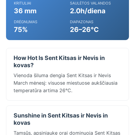
KRITULIAI
SAULĖTOS VALANDOS
36 mm
2.0h/diena
DRĖGNUMAS
DIAPAZONAS
75%
26–26°C
How Hot Is Sent Kitsas ir Nevis in
kovas?
Vienoda šiluma dengia Sent Kitsas ir Nevis
March mėnesį: visuose miestuose aukščiausia
temperatūra artima 26°C.
Sunshine in Sent Kitsas ir Nevis in
kovas
Tamsūs, apsiniaukę orai dominuoja Sent Kitsas