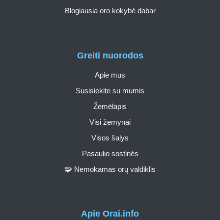
Blogiausia oro kokybė dabar
Greiti nuorodos
Apie mus
Susisiekite su mumis
Žemėlapis
Visi žemynai
Visos šalys
Pasaulio sostinės
🧩 Nemokamas orų valdiklis
Apie Orai.info