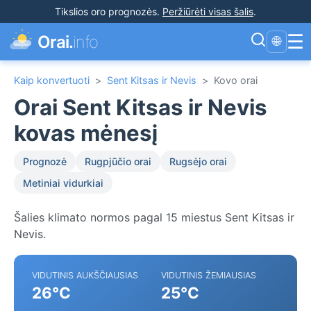
Tikslios oro prognozės
.
Peržiūrėti visas šalis
.
☰
Orai.
info
🌐
Kaip konvertuoti
>
Sent Kitsas ir Nevis
>
Kovo orai
Orai Sent Kitsas ir Nevis
kovas mėnesį
Prognozė
Rugpjūčio orai
Rugsėjo orai
Metiniai vidurkiai
Šalies klimato normos pagal 15 miestus Sent Kitsas ir
Nevis.
VIDUTINIS AUKŠČIAUSIAS
VIDUTINIS ŽEMIAUSIAS
26°C
25°C