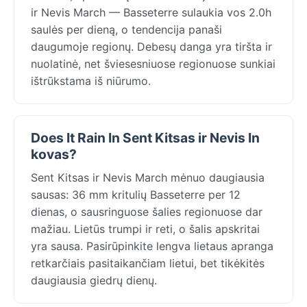
ir Nevis March — Basseterre sulaukia vos 2.0h
saulės per dieną, o tendencija panaši
daugumoje regionų. Debesų danga yra tiršta ir
nuolatinė, net šviesesniuose regionuose sunkiai
ištrūkstama iš niūrumo.
Does It Rain In Sent Kitsas ir Nevis In
kovas?
Sent Kitsas ir Nevis March mėnuo daugiausia
sausas: 36 mm kritulių Basseterre per 12
dienas, o sausringuose šalies regionuose dar
mažiau. Lietūs trumpi ir reti, o šalis apskritai
yra sausa. Pasirūpinkite lengva lietaus apranga
retkarčiais pasitaikančiam lietui, bet tikėkitės
daugiausia giedrų dienų.