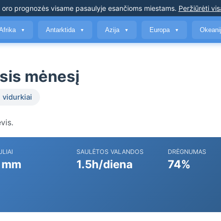
s oro prognozės
visame pasaulyje esančioms miestams
.
Peržiūrėti vis
Afrika
Antarktida
Azija
Europa
Okeani
▼
▼
▼
▼
usis mėnesį
 vidurkiai
vis.
ULIAI
SAULĖTOS VALANDOS
DRĖGNUMAS
 mm
1.5h/diena
74%