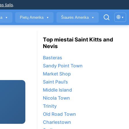
as šalis
.
🌐
ja
Pietų Amerika
Šiaurės Amerika
▾
▼
▼
▼
Top miestai Saint Kitts and
Nevis
Basteras
Sandy Point Town
Market Shop
Saint Paul’s
Middle Island
Nicola Town
Trinity
Old Road Town
Charlestown