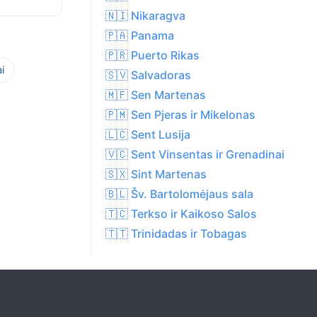
🇳🇮 Nikaragva
🇵🇦 Panama
🇵🇷 Puerto Rikas
i
🇸🇻 Salvadoras
🇲🇫 Sen Martenas
🇵🇲 Sen Pjeras ir Mikelonas
🇱🇨 Sent Lusija
🇻🇨 Sent Vinsentas ir Grenadinai
🇸🇽 Sint Martenas
🇧🇱 Šv. Bartolomėjaus sala
🇹🇨 Terkso ir Kaikoso Salos
🇹🇹 Trinidadas ir Tobagas