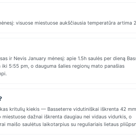
mėnesį: visuose miestuose aukščiausia temperatūra artima 
tsas ir Nevis January mėnesį: apie 1.5h saulės per dieną Bas
am iki 5:55 pm, o dauguma šalies regionų mato panašias
mpi.
?
škas kritulių kiekis — Basseterre vidutiniškai iškrenta 42 m
io miestuose dažnai iškrenta daugiau nei vidaus vidurkis, o
 maišo saulėtus laikotarpius su reguliariais lietaus pliūpsn