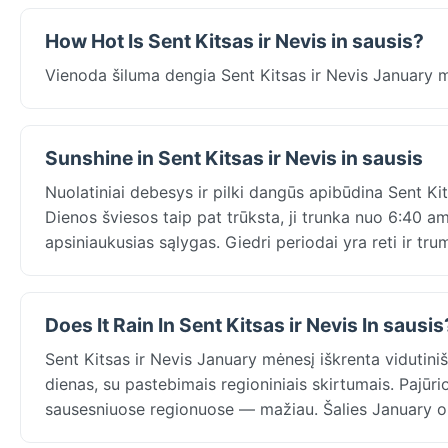
How Hot Is Sent Kitsas ir Nevis in sausis?
Vienoda šiluma dengia Sent Kitsas ir Nevis January 
Sunshine in Sent Kitsas ir Nevis in sausis
Nuolatiniai debesys ir pilki dangūs apibūdina Sent Ki
Dienos šviesos taip pat trūksta, ji trunka nuo 6:40 
apsiniaukusias sąlygas. Giedri periodai yra reti ir tru
Does It Rain In Sent Kitsas ir Nevis In sausis
Sent Kitsas ir Nevis January mėnesį iškrenta vidutini
dienas, su pastebimais regioniniais skirtumais. Pajūr
sausesniuose regionuose — mažiau. Šalies January orai