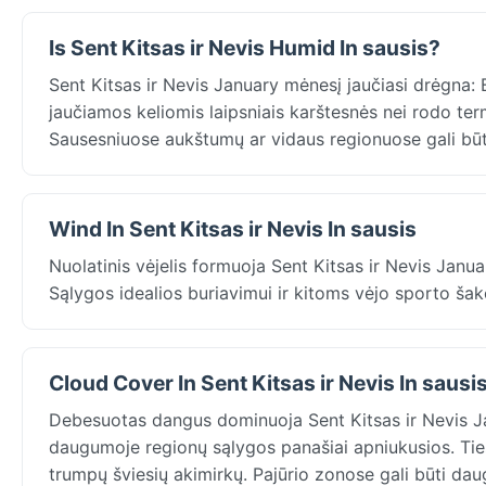
Is Sent Kitsas ir Nevis Humid In sausis?
Sent Kitsas ir Nevis January mėnesį jaučiasi drėgna: B
jaučiamos keliomis laipsniais karštesnės nei rodo term
Sausesniuose aukštumų ar vidaus regionuose gali būti
Wind In Sent Kitsas ir Nevis In sausis
Nuolatinis vėjelis formuoja Sent Kitsas ir Nevis Janu
Sąlygos idealios buriavimui ir kitoms vėjo sporto ša
Cloud Cover In Sent Kitsas ir Nevis In sausi
Debesuotas dangus dominuoja Sent Kitsas ir Nevis J
daugumoje regionų sąlygos panašiai apniukusios. Tiesi
trumpų šviesių akimirkų. Pajūrio zonose gali būti da