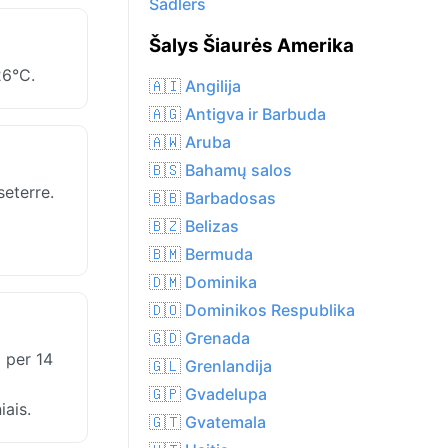
Sadlers
Šalys Šiaurės Amerika
26°C.
🇦🇮 Angilija
🇦🇬 Antigva ir Barbuda
🇦🇼 Aruba
🇧🇸 Bahamų salos
seterre.
🇧🇧 Barbadosas
🇧🇿 Belizas
🇧🇲 Bermuda
🇩🇲 Dominika
🇩🇴 Dominikos Respublika
🇬🇩 Grenada
m per 14
🇬🇱 Grenlandija
🇬🇵 Gvadelupa
iais.
🇬🇹 Gvatemala