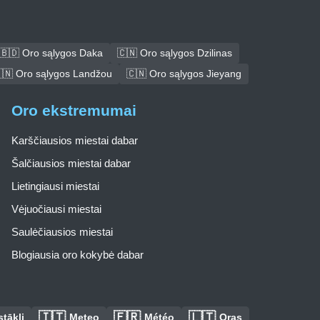
🇧🇩 Oro sąlygos Daka
🇨🇳 Oro sąlygos Dzilinas
🇳 Oro sąlygos Landžou
🇨🇳 Oro sąlygos Jieyang
Oro ekstremumai
Karščiausios miestai dabar
Šalčiausios miestai dabar
Lietingiausi miestai
Vėjuočiausi miestai
Saulėčiausios miestai
Blogiausia oro kokybė dabar
🇮🇹
🇫🇷
🇱🇹
tākļi
Meteo
Météo
Oras