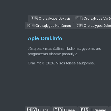
🇮🇩 Oro sąlygos Bekasis
🇵🇱 Oro sąlygos Varš
🇨🇳 Oro sąlygos Kunšanas
🇯🇵 Oro sąlygos Jok
Apie Orai.info
Jūsų patikimas šaltinis tikslioms, gyvoms oro
prognozėms visame pasaulyje.
Orai.info © 2026. Visos teisės saugomos.
🇲🇾
🇮🇩
🇪🇸
Cuaca
Cuaca
El tiempo