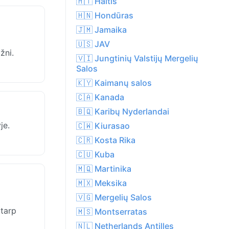
🇭🇹 Haitis
🇭🇳 Hondūras
🇯🇲 Jamaika
🇺🇸 JAV
žni.
🇻🇮 Jungtinių Valstijų Mergelių
Salos
🇰🇾 Kaimanų salos
🇨🇦 Kanada
🇧🇶 Karibų Nyderlandai
je.
🇨🇼 Kiurasao
🇨🇷 Kosta Rika
🇨🇺 Kuba
🇲🇶 Martinika
🇲🇽 Meksika
🇻🇬 Mergelių Salos
 tarp
🇲🇸 Montserratas
🇳🇱 Netherlands Antilles