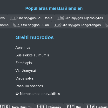
Populiarūs miestai šiandien
uva
🇦🇪 Oro sąlygos Abu Dabis
🇹🇷 Oro sąlygos Dijarbakyras
ohama
🇨🇳 Oro sąlygos Lu’an
🇮🇩 Oro sąlygos Tangerangas

Greiti nuorodos
Apie mus
Susisiekite su mumis
Žemėlapis
Visi žemynai
Visos šalys
Pasaulio sostinės
🧩 Nemokamas orų valdiklis
🇹🇷
🇭🇺
🇪🇪
🇱🇻
Hava durumu
Időjárás
Ilm
Laikaps