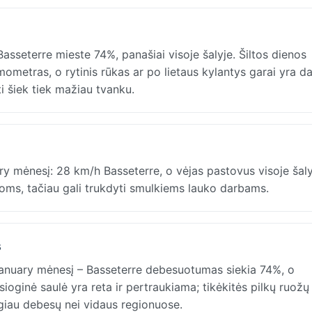
asseterre mieste 74%, panašiai visoje šalyje. Šiltos dienos
ometras, o rytinis rūkas ar po lietaus kylantys garai yra da
 šiek tiek mažiau tvanku.
ary mėnesį: 28 km/h Basseterre, o vėjas pastovus visoje šaly
koms, tačiau gali trukdyti smulkiems lauko darbams.
s
anuary mėnesį – Basseterre debesuotumas siekia 74%, o
oginė saulė yra reta ir pertraukiama; tikėkitės pilkų ruožų
ugiau debesų nei vidaus regionuose.