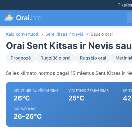
Tikslio
Orai.
info
Kaip konvertuoti
>
Sent Kitsas ir Nevis
>
Sausio orai
Orai Sent Kitsas ir Nevis sa
Prognozė
Rugpjūčio orai
Rugsėjo orai
Metiniai
Šalies klimato normos pagal 15 miestus Sent Kitsas ir Ne
VIDUTINIS AUKŠČIAUSIAS
VIDUTINIS ŽEMIAUSIAS
KRIT
26°C
25°C
42
DIAPAZONAS
26–26°C