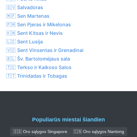
🇸🇻 Salvadoras
🇲🇫 Sen Martenas
🇵🇲 Sen Pjeras ir Mikelonas
🇰🇳 Sent Kitsas ir Nevis
🇱🇨 Sent Lusija
🇻🇨 Sent Vinsentas ir Grenadinai
🇧🇱 Šv. Bartolomėjaus sala
🇹🇨 Terkso ir Kaikoso Salos
🇹🇹 Trinidadas ir Tobagas
Populiarūs miestai šiandien
🇸🇬 Oro sąlygos Singapore
🇨🇳 Oro sąlygos Nantong