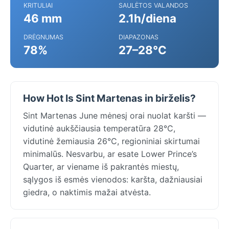
KRITULIAI
SAULĖTOS VALANDOS
46 mm
2.1h/diena
DRĖGNUMAS
DIAPAZONAS
78%
27–28°C
How Hot Is Sint Martenas in birželis?
Sint Martenas June mėnesį orai nuolat karšti —
vidutinė aukščiausia temperatūra 28°C,
vidutinė žemiausia 26°C, regioniniai skirtumai
minimalūs. Nesvarbu, ar esate Lower Prince’s
Quarter, ar viename iš pakrantės miestų,
sąlygos iš esmės vienodos: karšta, dažniausiai
giedra, o naktimis mažai atvėsta.