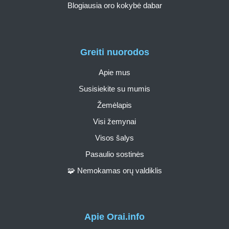
Blogiausia oro kokybė dabar
Greiti nuorodos
Apie mus
Susisiekite su mumis
Žemėlapis
Visi žemynai
Visos šalys
Pasaulio sostinės
🧩 Nemokamas orų valdiklis
Apie Orai.info