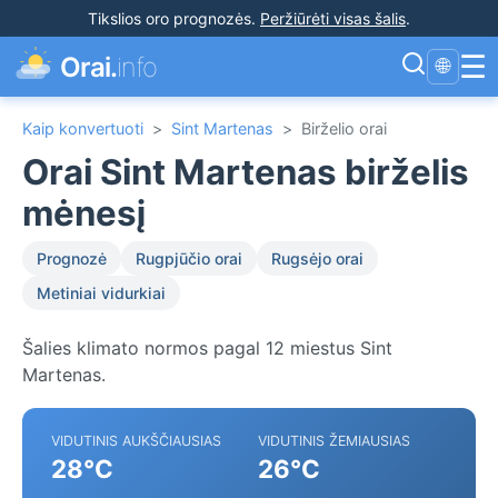
Tikslios oro prognozės
.
Peržiūrėti visas šalis
.
☰
Orai.
info
🌐
Kaip konvertuoti
>
Sint Martenas
>
Birželio orai
Orai Sint Martenas birželis
mėnesį
Prognozė
Rugpjūčio orai
Rugsėjo orai
Metiniai vidurkiai
Šalies klimato normos pagal 12 miestus Sint
Martenas.
VIDUTINIS AUKŠČIAUSIAS
VIDUTINIS ŽEMIAUSIAS
28°C
26°C