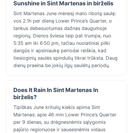
Sunshine in Sint Martenas in birželis
Sint Martenas June mėnesį mato ribotą saulę:
vos 2.1h per dieną Lower Prince’s Quarter, o
tankus debesuotumas dažnas daugumoje
regionų. Dienos šviesa taip pat trumpa, nuo
5:35 am iki 6:50 pm, tačiau nuolatiniai pilki
dangūs ir apsiniaukę periodai reiškia, kad
tiesioginių saulės spindulių tikrai trūksta. Daug
dienų praeina be jokių ilgų saulėtų periodų.
Does It Rain In Sint Martenas In
birželis?
Tipiškas June kritulių kiekis apima Sint
Martenas: apie 46 mm Lower Prince’s Quarter
per 9 dienas, su drėgnesnėmis sąlygomis
pajūrio regionuose ir sausesnėmis vidaus