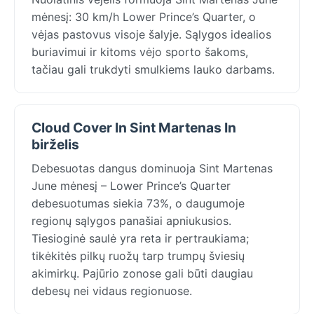
mėnesį: 30 km/h Lower Prince’s Quarter, o
vėjas pastovus visoje šalyje. Sąlygos idealios
buriavimui ir kitoms vėjo sporto šakoms,
tačiau gali trukdyti smulkiems lauko darbams.
Cloud Cover In Sint Martenas In
birželis
Debesuotas dangus dominuoja Sint Martenas
June mėnesį – Lower Prince’s Quarter
debesuotumas siekia 73%, o daugumoje
regionų sąlygos panašiai apniukusios.
Tiesioginė saulė yra reta ir pertraukiama;
tikėkitės pilkų ruožų tarp trumpų šviesių
akimirkų. Pajūrio zonose gali būti daugiau
debesų nei vidaus regionuose.