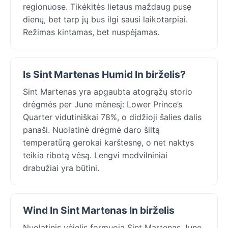
regionuose. Tikėkitės lietaus maždaug pusę
dienų, bet tarp jų bus ilgi sausi laikotarpiai.
Režimas kintamas, bet nuspėjamas.
Is Sint Martenas Humid In birželis?
Sint Martenas yra apgaubta atogrąžų storio
drėgmės per June mėnesį: Lower Prince’s
Quarter vidutiniškai 78%, o didžioji šalies dalis
panaši. Nuolatinė drėgmė daro šiltą
temperatūrą gerokai karštesnę, o net naktys
teikia ribotą vėsą. Lengvi medvilniniai
drabužiai yra būtini.
Wind In Sint Martenas In birželis
Nuolatinis vėjelis formuoja Sint Martenas June