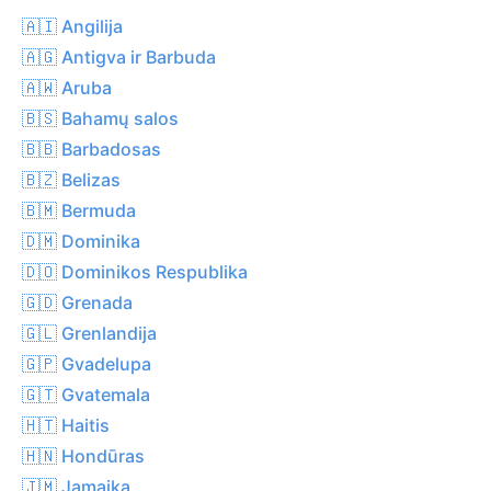
🇦🇮 Angilija
🇦🇬 Antigva ir Barbuda
🇦🇼 Aruba
🇧🇸 Bahamų salos
🇧🇧 Barbadosas
🇧🇿 Belizas
🇧🇲 Bermuda
🇩🇲 Dominika
🇩🇴 Dominikos Respublika
🇬🇩 Grenada
🇬🇱 Grenlandija
🇬🇵 Gvadelupa
🇬🇹 Gvatemala
🇭🇹 Haitis
🇭🇳 Hondūras
🇯🇲 Jamaika