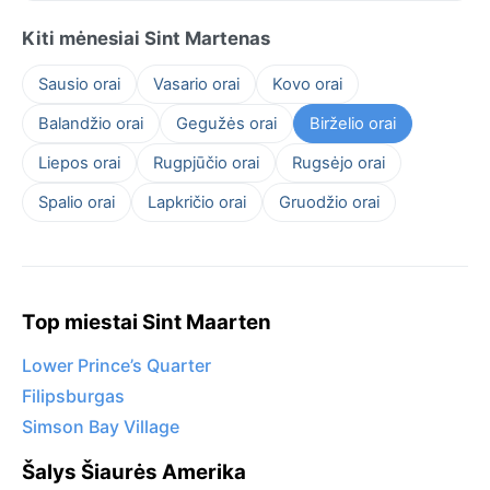
Kiti mėnesiai Sint Martenas
Sausio orai
Vasario orai
Kovo orai
Balandžio orai
Gegužės orai
Birželio orai
Liepos orai
Rugpjūčio orai
Rugsėjo orai
Spalio orai
Lapkričio orai
Gruodžio orai
Top miestai Sint Maarten
Lower Prince’s Quarter
Filipsburgas
Simson Bay Village
Šalys Šiaurės Amerika