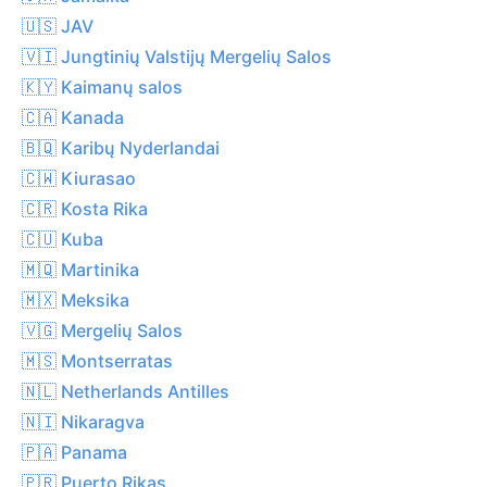
🇺🇸 JAV
🇻🇮 Jungtinių Valstijų Mergelių Salos
🇰🇾 Kaimanų salos
🇨🇦 Kanada
🇧🇶 Karibų Nyderlandai
🇨🇼 Kiurasao
🇨🇷 Kosta Rika
🇨🇺 Kuba
🇲🇶 Martinika
🇲🇽 Meksika
🇻🇬 Mergelių Salos
🇲🇸 Montserratas
🇳🇱 Netherlands Antilles
🇳🇮 Nikaragva
🇵🇦 Panama
🇵🇷 Puerto Rikas