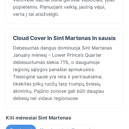
popietėmis. Planuojant veiklą, jautrią vėjui,
verta į tai atsižvelgti.
Cloud Cover In Sint Martenas In sausis
Debesuotas dangus dominuoja Sint Martenas
January mėnesį – Lower Prince’s Quarter
debesuotumas siekia 71%, o daugumoje
regionų sąlygos panašiai apniukusios.
Tiesioginė saulė yra reta ir pertraukiama;
tikėkitės pilkų ruožų tarp trumpų šviesių
akimirkų. Pajūrio zonose gali būti daugiau
debesų nei vidaus regionuose.
Kiti mėnesiai Sint Martenas