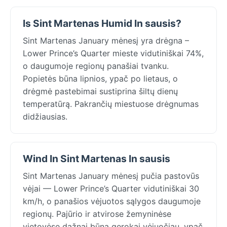
Is Sint Martenas Humid In sausis?
Sint Martenas January mėnesį yra drėgna –
Lower Prince’s Quarter mieste vidutiniškai 74%,
o daugumoje regionų panašiai tvanku.
Popietės būna lipnios, ypač po lietaus, o
drėgmė pastebimai sustiprina šiltų dienų
temperatūrą. Pakrančių miestuose drėgnumas
didžiausias.
Wind In Sint Martenas In sausis
Sint Martenas January mėnesį pučia pastovūs
vėjai — Lower Prince’s Quarter vidutiniškai 30
km/h, o panašios vėjuotos sąlygos daugumoje
regionų. Pajūrio ir atvirose žemyninėse
vietovėse dažnai būna gerokai vėjuočiau, ypač