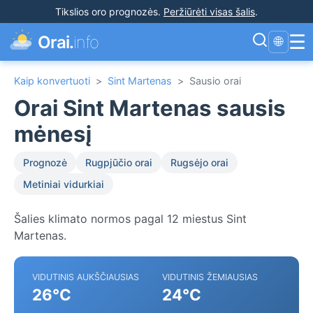
Tikslios oro prognozės
.
Peržiūrėti visas šalis
.
☰
Orai.
info
🌐
Kaip konvertuoti
>
Sint Martenas
>
Sausio orai
Orai Sint Martenas sausis
mėnesį
Prognozė
Rugpjūčio orai
Rugsėjo orai
Metiniai vidurkiai
Šalies klimato normos pagal 12 miestus Sint
Martenas.
VIDUTINIS AUKŠČIAUSIAS
VIDUTINIS ŽEMIAUSIAS
26°C
24°C