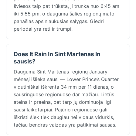
šviesos taip pat trūksta, ji trunka nuo 6:45 am
iki 5:55 pm, o dauguma šalies regionų mato
panašias apsiniaukusias sąlygas. Giedri
periodai yra reti ir trumpi.
Does It Rain In Sint Martenas In
sausis?
Dauguma Sint Martenas regionų January
mėnesį išlieka sausi — Lower Prince’s Quarter
vidutiniškai iškrenta 34 mm per 11 dienas, o
sausringuose regionuose dar mažiau. Lietūs
ateina ir praeina, bet tarp jų dominuoja ilgi
sausi laikotarpiai. Pajūrio regionuose gali
iškristi šiek tiek daugiau nei vidaus vidurkis,
tačiau bendras vaizdas yra patikimai sausas.