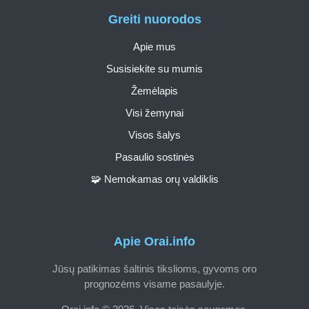
Greiti nuorodos
Apie mus
Susisiekite su mumis
Žemėlapis
Visi žemynai
Visos šalys
Pasaulio sostinės
🧩 Nemokamas orų valdiklis
Apie Orai.info
Jūsų patikimas šaltinis tikslioms, gyvoms oro
prognozėms visame pasaulyje.