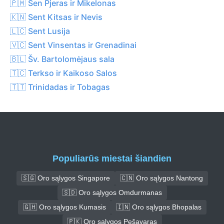
🇵🇲 Sen Pjeras ir Mikelonas
🇰🇳 Sent Kitsas ir Nevis
🇱🇨 Sent Lusija
🇻🇨 Sent Vinsentas ir Grenadinai
🇧🇱 Šv. Bartolomėjaus sala
🇹🇨 Terkso ir Kaikoso Salos
🇹🇹 Trinidadas ir Tobagas
Populiarūs miestai šiandien
🇸🇬 Oro sąlygos Singapore
🇨🇳 Oro sąlygos Nantong
🇸🇩 Oro sąlygos Omdurmanas
🇬🇭 Oro sąlygos Kumasis
🇮🇳 Oro sąlygos Bhopalas
🇵🇰 Oro sąlygos Pešavaras