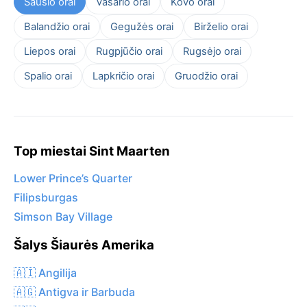
Sausio orai
Vasario orai
Kovo orai
Balandžio orai
Gegužės orai
Birželio orai
Liepos orai
Rugpjūčio orai
Rugsėjo orai
Spalio orai
Lapkričio orai
Gruodžio orai
Top miestai Sint Maarten
Lower Prince’s Quarter
Filipsburgas
Simson Bay Village
Šalys Šiaurės Amerika
🇦🇮 Angilija
🇦🇬 Antigva ir Barbuda