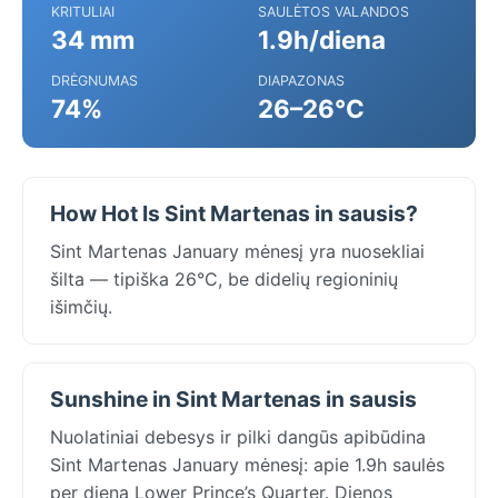
KRITULIAI
SAULĖTOS VALANDOS
34 mm
1.9h/diena
DRĖGNUMAS
DIAPAZONAS
74%
26–26°C
How Hot Is Sint Martenas in sausis?
Sint Martenas January mėnesį yra nuosekliai
šilta — tipiška 26°C, be didelių regioninių
išimčių.
Sunshine in Sint Martenas in sausis
Nuolatiniai debesys ir pilki dangūs apibūdina
Sint Martenas January mėnesį: apie 1.9h saulės
per dieną Lower Prince’s Quarter. Dienos