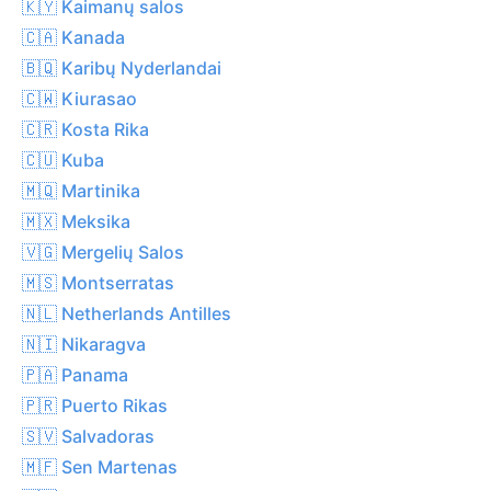
🇰🇾 Kaimanų salos
🇨🇦 Kanada
🇧🇶 Karibų Nyderlandai
🇨🇼 Kiurasao
🇨🇷 Kosta Rika
🇨🇺 Kuba
🇲🇶 Martinika
🇲🇽 Meksika
🇻🇬 Mergelių Salos
🇲🇸 Montserratas
🇳🇱 Netherlands Antilles
🇳🇮 Nikaragva
🇵🇦 Panama
🇵🇷 Puerto Rikas
🇸🇻 Salvadoras
🇲🇫 Sen Martenas