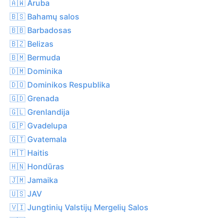
🇦🇼 Aruba
🇧🇸 Bahamų salos
🇧🇧 Barbadosas
🇧🇿 Belizas
🇧🇲 Bermuda
🇩🇲 Dominika
🇩🇴 Dominikos Respublika
🇬🇩 Grenada
🇬🇱 Grenlandija
🇬🇵 Gvadelupa
🇬🇹 Gvatemala
🇭🇹 Haitis
🇭🇳 Hondūras
🇯🇲 Jamaika
🇺🇸 JAV
🇻🇮 Jungtinių Valstijų Mergelių Salos