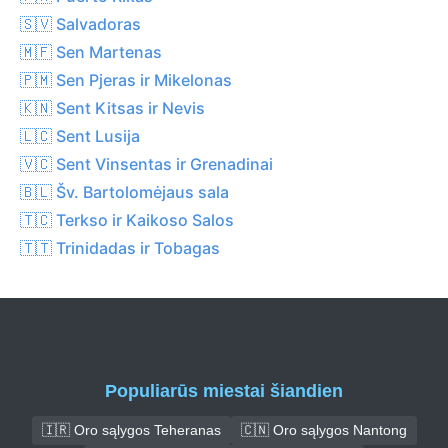
🇸🇻 Salvadoras
🇲🇫 Sen Martenas
🇵🇲 Sen Pjeras ir Mikelonas
🇰🇳 Sent Kitsas ir Nevis
🇱🇨 Sent Lusija
🇻🇨 Sent Vinsentas ir Grenadinai
🇧🇱 Šv. Bartolomėjaus sala
🇹🇨 Terkso ir Kaikoso Salos
🇹🇹 Trinidadas ir Tobagas
Populiarūs miestai šiandien
🇮🇷 Oro sąlygos Teheranas
🇨🇳 Oro sąlygos Nantong