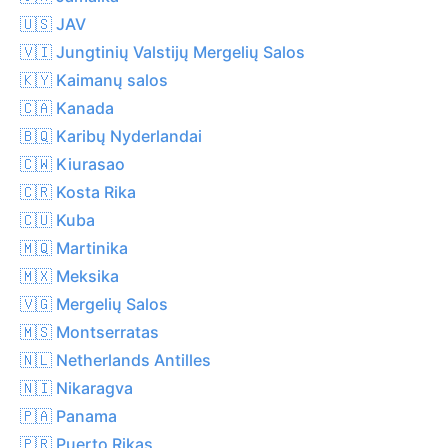
🇺🇸 JAV
🇻🇮 Jungtinių Valstijų Mergelių Salos
🇰🇾 Kaimanų salos
🇨🇦 Kanada
🇧🇶 Karibų Nyderlandai
🇨🇼 Kiurasao
🇨🇷 Kosta Rika
🇨🇺 Kuba
🇲🇶 Martinika
🇲🇽 Meksika
🇻🇬 Mergelių Salos
🇲🇸 Montserratas
🇳🇱 Netherlands Antilles
🇳🇮 Nikaragva
🇵🇦 Panama
🇵🇷 Puerto Rikas