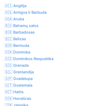
🇦🇮 Angilija
🇦🇬 Antigva ir Barbuda
🇦🇼 Aruba
🇧🇸 Bahamų salos
🇧🇧 Barbadosas
🇧🇿 Belizas
🇧🇲 Bermuda
🇩🇲 Dominika
🇩🇴 Dominikos Respublika
🇬🇩 Grenada
🇬🇱 Grenlandija
🇬🇵 Gvadelupa
🇬🇹 Gvatemala
🇭🇹 Haitis
🇭🇳 Hondūras
🇯🇲 Jamaika