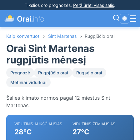
Tikslios oro prognozės
.
Peržiūrėti visas šalis
.
☰
Orai.
info
🌐
Kaip konvertuoti
>
Sint Martenas
>
Rugpjūčio orai
Orai Sint Martenas
rugpjūtis mėnesį
Prognozė
Rugpjūčio orai
Rugsėjo orai
Metiniai vidurkiai
Šalies klimato normos pagal 12 miestus Sint
Martenas.
VIDUTINIS AUKŠČIAUSIAS
VIDUTINIS ŽEMIAUSIAS
28°C
27°C