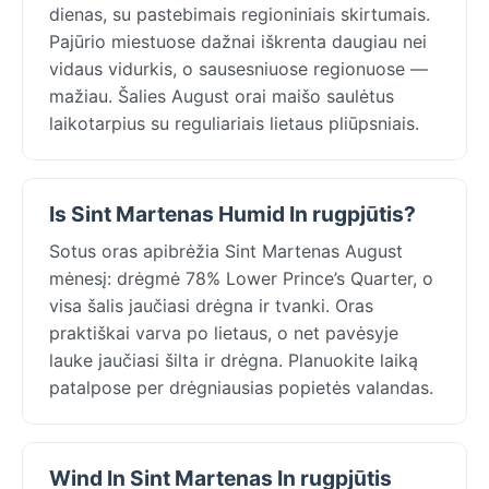
dienas, su pastebimais regioniniais skirtumais.
Pajūrio miestuose dažnai iškrenta daugiau nei
vidaus vidurkis, o sausesniuose regionuose —
mažiau. Šalies August orai maišo saulėtus
laikotarpius su reguliariais lietaus pliūpsniais.
Is Sint Martenas Humid In rugpjūtis?
Sotus oras apibrėžia Sint Martenas August
mėnesį: drėgmė 78% Lower Prince’s Quarter, o
visa šalis jaučiasi drėgna ir tvanki. Oras
praktiškai varva po lietaus, o net pavėsyje
lauke jaučiasi šilta ir drėgna. Planuokite laiką
patalpose per drėgniausias popietės valandas.
Wind In Sint Martenas In rugpjūtis