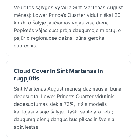
Vėjuotos sąlygos vyrauja Sint Martenas August
mėnesį: Lower Prince’s Quarter vidutiniškai 30
km/h, o šalyje jaučiamas vėjas visą dieną.
Popietės vėjas sustiprėja daugumoje miestų, o
pajūrio regionuose dažnai būna gerokai
stipresnis.
Cloud Cover In Sint Martenas In
rugpjūtis
Sint Martenas August mėnesį dažniausiai būna
debesuota: Lower Prince’s Quarter vidutinis
debesuotumas siekia 73%, ir šis modelis
kartojasi visoje šalyje. Ryški saulė yra reta;
daugumą dienų dangus bus pilkas ir švelniai
apšviestas.