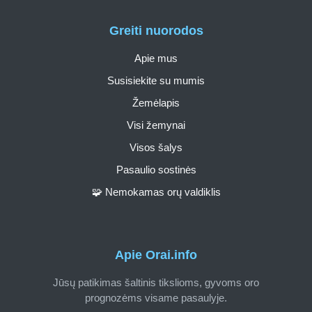
Greiti nuorodos
Apie mus
Susisiekite su mumis
Žemėlapis
Visi žemynai
Visos šalys
Pasaulio sostinės
🧩 Nemokamas orų valdiklis
Apie Orai.info
Jūsų patikimas šaltinis tikslioms, gyvoms oro
prognozėms visame pasaulyje.