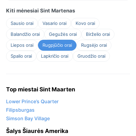
Kiti mėnesiai Sint Martenas
Sausio orai
Vasario orai
Kovo orai
Balandžio orai
Gegužės orai
Birželio orai
Liepos orai
Rugpjūčio orai
Rugsėjo orai
Spalio orai
Lapkričio orai
Gruodžio orai
Top miestai Sint Maarten
Lower Prince’s Quarter
Filipsburgas
Simson Bay Village
Šalys Šiaurės Amerika