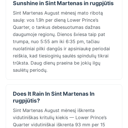
Sunshine in Sint Martenas in rugpjūtis
Sint Martenas August mėnesį mato ribotą
saulę: vos 1.9h per dieną Lower Prince’s
Quarter, o tankus debesuotumas dažnas
daugumoje regionų. Dienos šviesa taip pat
trumpa, nuo 5:55 am iki 6:35 pm, tačiau
nuolatiniai pilki dangūs ir apsiniaukę periodai
reiškia, kad tiesioginių saulės spindulių tikrai
trūksta. Daug dienų praeina be jokių ilgų
saulėtų periodų.
Does It Rain In Sint Martenas In
rugpjūtis?
Sint Martenas August mėnesį iškrenta
vidutiniškas kritulių kiekis — Lower Prince’s
Quarter vidutiniškai iškrenta 93 mm per 15