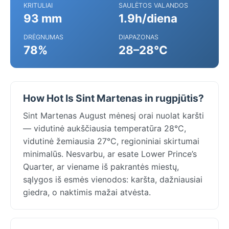
KRITULIAI
SAULĖTOS VALANDOS
93 mm
1.9h/diena
DRĖGNUMAS
DIAPAZONAS
78%
28–28°C
How Hot Is Sint Martenas in rugpjūtis?
Sint Martenas August mėnesį orai nuolat karšti
— vidutinė aukščiausia temperatūra 28°C,
vidutinė žemiausia 27°C, regioniniai skirtumai
minimalūs. Nesvarbu, ar esate Lower Prince’s
Quarter, ar viename iš pakrantės miestų,
sąlygos iš esmės vienodos: karšta, dažniausiai
giedra, o naktimis mažai atvėsta.