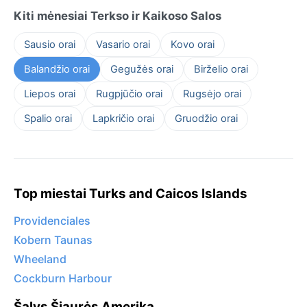
Kiti mėnesiai Terkso ir Kaikoso Salos
Sausio orai
Vasario orai
Kovo orai
Balandžio orai
Gegužės orai
Birželio orai
Liepos orai
Rugpjūčio orai
Rugsėjo orai
Spalio orai
Lapkričio orai
Gruodžio orai
Top miestai Turks and Caicos Islands
Providenciales
Kobern Taunas
Wheeland
Cockburn Harbour
Šalys Šiaurės Amerika