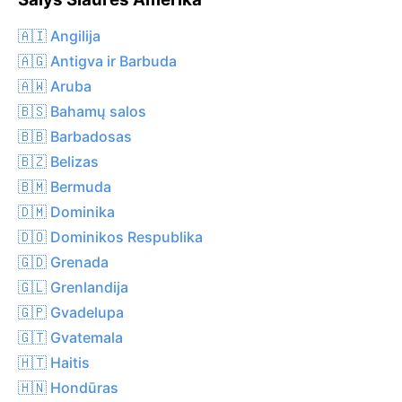
🇦🇮 Angilija
🇦🇬 Antigva ir Barbuda
🇦🇼 Aruba
🇧🇸 Bahamų salos
🇧🇧 Barbadosas
🇧🇿 Belizas
🇧🇲 Bermuda
🇩🇲 Dominika
🇩🇴 Dominikos Respublika
🇬🇩 Grenada
🇬🇱 Grenlandija
🇬🇵 Gvadelupa
🇬🇹 Gvatemala
🇭🇹 Haitis
🇭🇳 Hondūras