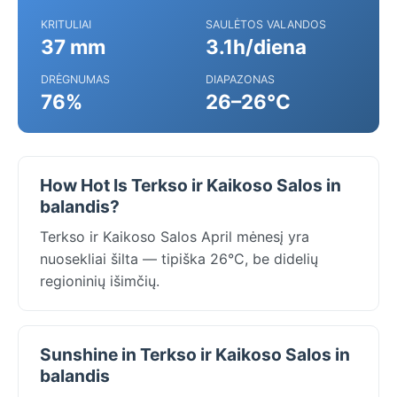
KRITULIAI
SAULĖTOS VALANDOS
37 mm
3.1h/diena
DRĖGNUMAS
DIAPAZONAS
76%
26–26°C
How Hot Is Terkso ir Kaikoso Salos in
balandis?
Terkso ir Kaikoso Salos April mėnesį yra
nuosekliai šilta — tipiška 26°C, be didelių
regioninių išimčių.
Sunshine in Terkso ir Kaikoso Salos in
balandis