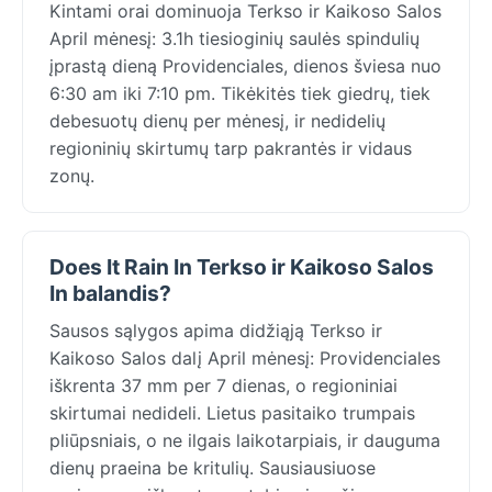
Kintami orai dominuoja Terkso ir Kaikoso Salos
April mėnesį: 3.1h tiesioginių saulės spindulių
įprastą dieną Providenciales, dienos šviesa nuo
6:30 am iki 7:10 pm. Tikėkitės tiek giedrų, tiek
debesuotų dienų per mėnesį, ir nedidelių
regioninių skirtumų tarp pakrantės ir vidaus
zonų.
Does It Rain In Terkso ir Kaikoso Salos
In balandis?
Sausos sąlygos apima didžiąją Terkso ir
Kaikoso Salos dalį April mėnesį: Providenciales
iškrenta 37 mm per 7 dienas, o regioniniai
skirtumai nedideli. Lietus pasitaiko trumpais
pliūpsniais, o ne ilgais laikotarpiais, ir dauguma
dienų praeina be kritulių. Sausiausiuose