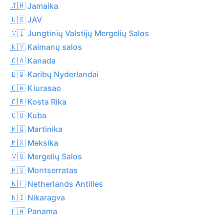
🇯🇲 Jamaika
🇺🇸 JAV
🇻🇮 Jungtinių Valstijų Mergelių Salos
🇰🇾 Kaimanų salos
🇨🇦 Kanada
🇧🇶 Karibų Nyderlandai
🇨🇼 Kiurasao
🇨🇷 Kosta Rika
🇨🇺 Kuba
🇲🇶 Martinika
🇲🇽 Meksika
🇻🇬 Mergelių Salos
🇲🇸 Montserratas
🇳🇱 Netherlands Antilles
🇳🇮 Nikaragva
🇵🇦 Panama