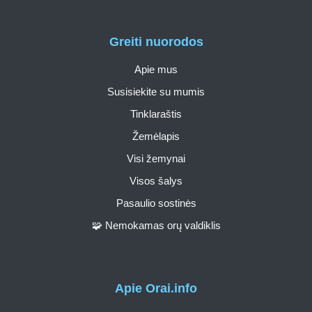
Greiti nuorodos
Apie mus
Susisiekite su mumis
Tinklaraštis
Žemėlapis
Visi žemynai
Visos šalys
Pasaulio sostinės
🧩 Nemokamas orų valdiklis
Apie Orai.info