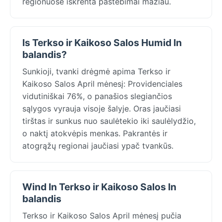
regionuose iškrenta pastebimai mažiau.
Is Terkso ir Kaikoso Salos Humid In
balandis?
Sunkioji, tvanki drėgmė apima Terkso ir
Kaikoso Salos April mėnesį: Providenciales
vidutiniškai 76%, o panašios slegiančios
sąlygos vyrauja visoje šalyje. Oras jaučiasi
tirštas ir sunkus nuo saulėtekio iki saulėlydžio,
o naktį atokvėpis menkas. Pakrantės ir
atogrąžų regionai jaučiasi ypač tvankūs.
Wind In Terkso ir Kaikoso Salos In
balandis
Terkso ir Kaikoso Salos April mėnesį pučia