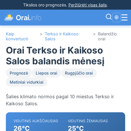
Tikslios oro prognozės
.
Peržiūrėti visas šalis
.
☰
Orai.
info
🌐
Kaip
>
Terkso ir Kaikoso
>
Balandžio
konvertuoti
Salos
orai
Orai Terkso ir Kaikoso
Salos balandis mėnesį
Prognozė
Liepos orai
Rugpjūčio orai
Metiniai vidurkiai
Šalies klimato normos pagal 10 miestus Terkso ir
Kaikoso Salos.
VIDUTINIS AUKŠČIAUSIAS
VIDUTINIS ŽEMIAUSIAS
26°C
25°C