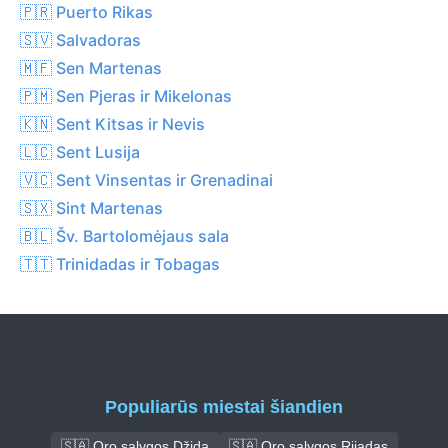
🇵🇷 Puerto Rikas
🇸🇻 Salvadoras
🇲🇫 Sen Martenas
🇵🇲 Sen Pjeras ir Mikelonas
🇰🇳 Sent Kitsas ir Nevis
🇱🇨 Sent Lusija
🇻🇨 Sent Vinsentas ir Grenadinai
🇸🇽 Sint Martenas
🇧🇱 Šv. Bartolomėjaus sala
🇹🇹 Trinidadas ir Tobagas
Populiarūs miestai šiandien
🇸🇦 Oro sąlygos Džida
🇸🇦 Oro sąlygos Rijadas