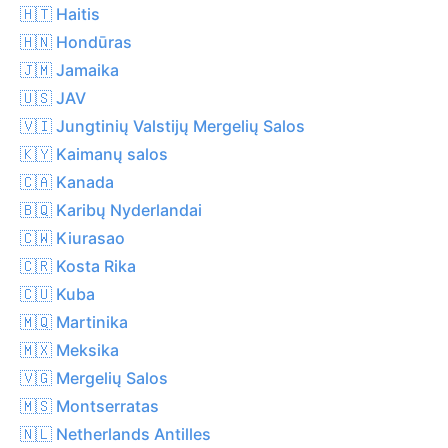
🇭🇹 Haitis
🇭🇳 Hondūras
🇯🇲 Jamaika
🇺🇸 JAV
🇻🇮 Jungtinių Valstijų Mergelių Salos
🇰🇾 Kaimanų salos
🇨🇦 Kanada
🇧🇶 Karibų Nyderlandai
🇨🇼 Kiurasao
🇨🇷 Kosta Rika
🇨🇺 Kuba
🇲🇶 Martinika
🇲🇽 Meksika
🇻🇬 Mergelių Salos
🇲🇸 Montserratas
🇳🇱 Netherlands Antilles