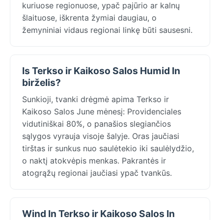
kuriuose regionuose, ypač pajūrio ar kalnų
šlaituose, iškrenta žymiai daugiau, o
žemyniniai vidaus regionai linkę būti sausesni.
Is Terkso ir Kaikoso Salos Humid In
birželis?
Sunkioji, tvanki drėgmė apima Terkso ir
Kaikoso Salos June mėnesį: Providenciales
vidutiniškai 80%, o panašios slegiančios
sąlygos vyrauja visoje šalyje. Oras jaučiasi
tirštas ir sunkus nuo saulėtekio iki saulėlydžio,
o naktį atokvėpis menkas. Pakrantės ir
atogrąžų regionai jaučiasi ypač tvankūs.
Wind In Terkso ir Kaikoso Salos In