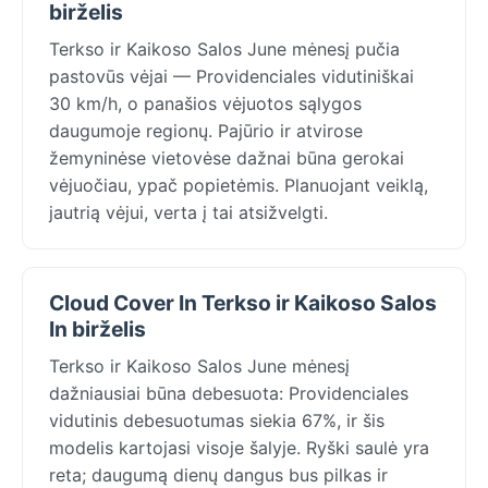
birželis
Terkso ir Kaikoso Salos June mėnesį pučia
pastovūs vėjai — Providenciales vidutiniškai
30 km/h, o panašios vėjuotos sąlygos
daugumoje regionų. Pajūrio ir atvirose
žemyninėse vietovėse dažnai būna gerokai
vėjuočiau, ypač popietėmis. Planuojant veiklą,
jautrią vėjui, verta į tai atsižvelgti.
Cloud Cover In Terkso ir Kaikoso Salos
In birželis
Terkso ir Kaikoso Salos June mėnesį
dažniausiai būna debesuota: Providenciales
vidutinis debesuotumas siekia 67%, ir šis
modelis kartojasi visoje šalyje. Ryški saulė yra
reta; daugumą dienų dangus bus pilkas ir