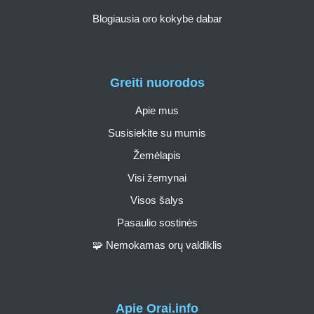
Blogiausia oro kokybė dabar
Greiti nuorodos
Apie mus
Susisiekite su mumis
Žemėlapis
Visi žemynai
Visos šalys
Pasaulio sostinės
🧩 Nemokamas orų valdiklis
Apie Orai.info