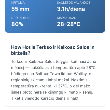
KRITULIAI
SAULĖTOS VALANDOS
55 mm
3.1h/diena
DRĖGNUMAS
DIAPAZONAS
80%
28–28°C
How Hot Is Terkso ir Kaikoso Salos in
birželis?
Terkso ir Kaikoso Salos tolygiai kaitinasi June
mėnesį — aukščiausia temperatūra apie 28°C
būdinga nuo Balfour Town iki pat Whitby, o
regioninių skirtumų labai mažai. Naktimis
temperatūra nukrenta iki 27°C, o dėl mažo
šalies ploto nėra reikšmingų klimato kišenių.
Tikėtis vienodo karščio dieną ir naktį.