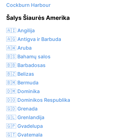
Cockburn Harbour
Šalys Šiaurės Amerika
🇦🇮 Angilija
🇦🇬 Antigva ir Barbuda
🇦🇼 Aruba
🇧🇸 Bahamų salos
🇧🇧 Barbadosas
🇧🇿 Belizas
🇧🇲 Bermuda
🇩🇲 Dominika
🇩🇴 Dominikos Respublika
🇬🇩 Grenada
🇬🇱 Grenlandija
🇬🇵 Gvadelupa
🇬🇹 Gvatemala