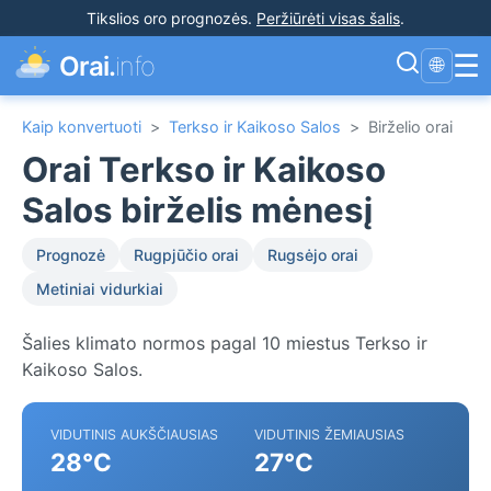
Tikslios oro prognozės
.
Peržiūrėti visas šalis
.
☰
Orai.
info
🌐
Kaip konvertuoti
>
Terkso ir Kaikoso Salos
>
Birželio orai
Orai Terkso ir Kaikoso
Salos birželis mėnesį
Prognozė
Rugpjūčio orai
Rugsėjo orai
Metiniai vidurkiai
Šalies klimato normos pagal 10 miestus Terkso ir
Kaikoso Salos.
VIDUTINIS AUKŠČIAUSIAS
VIDUTINIS ŽEMIAUSIAS
28°C
27°C