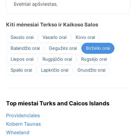
švelniai apšviestas.
Kiti mėnesiai Terkso ir Kaikoso Salos
Sausio orai
Vasario orai
Kovo orai
Balandžio orai
Gegužės orai
Birželio orai
Liepos orai
Rugpjūčio orai
Rugsėjo orai
Spalio orai
Lapkričio orai
Gruodžio orai
Top miestai Turks and Caicos Islands
Providenciales
Kobern Taunas
Wheeland