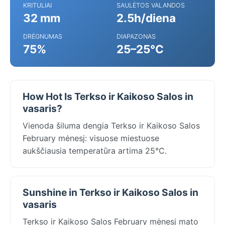
KRITULIAI
SAULĖTOS VALANDOS
32 mm
2.5h/diena
DRĖGNUMAS
DIAPAZONAS
75%
25–25°C
How Hot Is Terkso ir Kaikoso Salos in
vasaris?
Vienoda šiluma dengia Terkso ir Kaikoso Salos
February mėnesį: visuose miestuose
aukščiausia temperatūra artima 25°C.
Sunshine in Terkso ir Kaikoso Salos in
vasaris
Terkso ir Kaikoso Salos February mėnesį mato