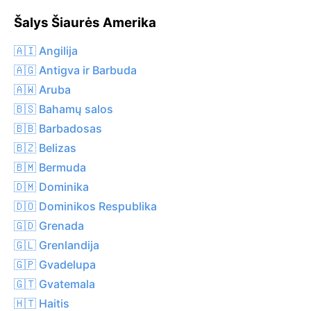
Šalys Šiaurės Amerika
🇦🇮 Angilija
🇦🇬 Antigva ir Barbuda
🇦🇼 Aruba
🇧🇸 Bahamų salos
🇧🇧 Barbadosas
🇧🇿 Belizas
🇧🇲 Bermuda
🇩🇲 Dominika
🇩🇴 Dominikos Respublika
🇬🇩 Grenada
🇬🇱 Grenlandija
🇬🇵 Gvadelupa
🇬🇹 Gvatemala
🇭🇹 Haitis