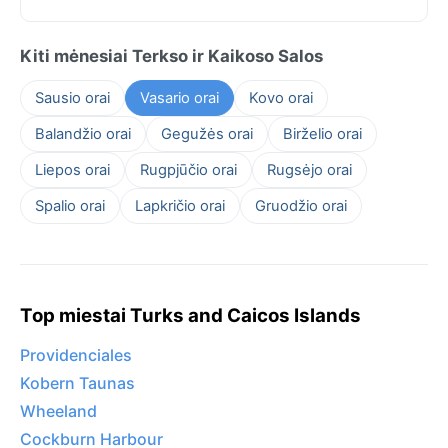
Kiti mėnesiai Terkso ir Kaikoso Salos
Sausio orai
Vasario orai
Kovo orai
Balandžio orai
Gegužės orai
Birželio orai
Liepos orai
Rugpjūčio orai
Rugsėjo orai
Spalio orai
Lapkričio orai
Gruodžio orai
Top miestai Turks and Caicos Islands
Providenciales
Kobern Taunas
Wheeland
Cockburn Harbour