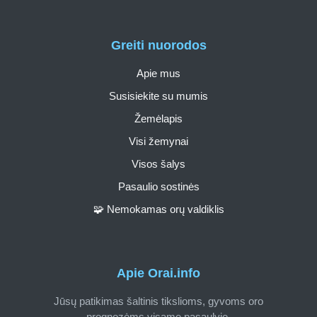
Greiti nuorodos
Apie mus
Susisiekite su mumis
Žemėlapis
Visi žemynai
Visos šalys
Pasaulio sostinės
🧩 Nemokamas orų valdiklis
Apie Orai.info
Jūsų patikimas šaltinis tikslioms, gyvoms oro
prognozėms visame pasaulyje.