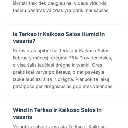
iškristi šiek tiek daugiau nei vidaus vidurkis,
tačiau bendras vaizdas yra patikimai sausas.
Is Terkso ir Kaikoso Salos Humid In
vasaris?
Sotus oras apibrėžia Terkso ir Kaikoso Salos
February mėnesį: drėgmė 75% Providenciales,
o visa šalis jaučiasi drėgna ir tvanki. Oras
praktiškai varva po lietaus, o net pavėsyje
lauke jaučiasi šilta ir drėgna. Planuokite laiką
patalpose per drėgniausias popietės valandas.
Wind In Terkso ir Kaikoso Salos In
vasaris
Vėjuotos sąlygos vyrauja Terkso ir Kaikoso