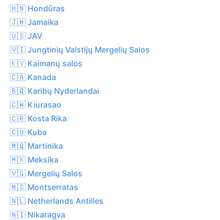
🇭🇳 Hondūras
🇯🇲 Jamaika
🇺🇸 JAV
🇻🇮 Jungtinių Valstijų Mergelių Salos
🇰🇾 Kaimanų salos
🇨🇦 Kanada
🇧🇶 Karibų Nyderlandai
🇨🇼 Kiurasao
🇨🇷 Kosta Rika
🇨🇺 Kuba
🇲🇶 Martinika
🇲🇽 Meksika
🇻🇬 Mergelių Salos
🇲🇸 Montserratas
🇳🇱 Netherlands Antilles
🇳🇮 Nikaragva