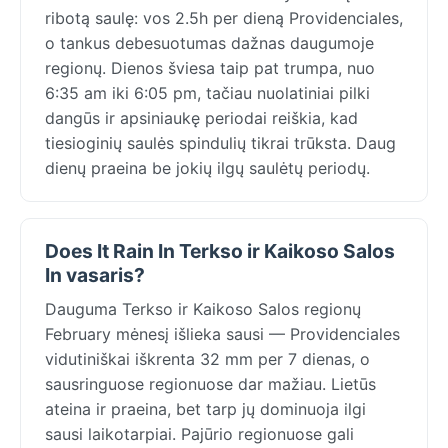
ribotą saulę: vos 2.5h per dieną Providenciales,
o tankus debesuotumas dažnas daugumoje
regionų. Dienos šviesa taip pat trumpa, nuo
6:35 am iki 6:05 pm, tačiau nuolatiniai pilki
dangūs ir apsiniaukę periodai reiškia, kad
tiesioginių saulės spindulių tikrai trūksta. Daug
dienų praeina be jokių ilgų saulėtų periodų.
Does It Rain In Terkso ir Kaikoso Salos
In vasaris?
Dauguma Terkso ir Kaikoso Salos regionų
February mėnesį išlieka sausi — Providenciales
vidutiniškai iškrenta 32 mm per 7 dienas, o
sausringuose regionuose dar mažiau. Lietūs
ateina ir praeina, bet tarp jų dominuoja ilgi
sausi laikotarpiai. Pajūrio regionuose gali