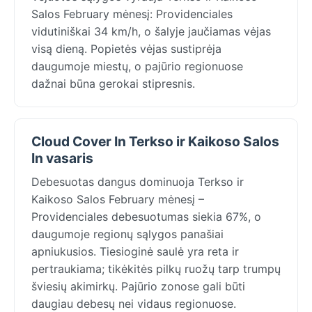
Salos February mėnesį: Providenciales
vidutiniškai 34 km/h, o šalyje jaučiamas vėjas
visą dieną. Popietės vėjas sustiprėja
daugumoje miestų, o pajūrio regionuose
dažnai būna gerokai stipresnis.
Cloud Cover In Terkso ir Kaikoso Salos
In vasaris
Debesuotas dangus dominuoja Terkso ir
Kaikoso Salos February mėnesį –
Providenciales debesuotumas siekia 67%, o
daugumoje regionų sąlygos panašiai
apniukusios. Tiesioginė saulė yra reta ir
pertraukiama; tikėkitės pilkų ruožų tarp trumpų
šviesių akimirkų. Pajūrio zonose gali būti
daugiau debesų nei vidaus regionuose.