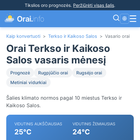
Tikslios oro prognozės
.
Peržiūrėti visas šalis
.
☰
Orai.
info
🌐
Kaip konvertuoti
>
Terkso ir Kaikoso Salos
>
Vasario orai
Orai Terkso ir Kaikoso
Salos vasaris mėnesį
Prognozė
Rugpjūčio orai
Rugsėjo orai
Metiniai vidurkiai
Šalies klimato normos pagal 10 miestus Terkso ir
Kaikoso Salos.
VIDUTINIS AUKŠČIAUSIAS
VIDUTINIS ŽEMIAUSIAS
25°C
24°C