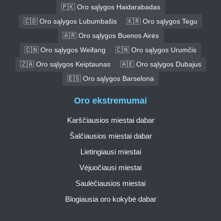
🇵🇰 Oro sąlygos Haidarabadas
🇨🇩 Oro sąlygos Lubumbašis
🇰🇷 Oro sąlygos Tegu
🇦🇷 Oro sąlygos Buenos Airės
🇨🇳 Oro sąlygos Weifang
🇨🇳 Oro sąlygos Urumčis
🇿🇦 Oro sąlygos Keiptaunas
🇦🇪 Oro sąlygos Dubajus
🇪🇸 Oro sąlygos Barselona
Oro ekstremumai
Karščiausios miestai dabar
Šalčiausios miestai dabar
Lietingiausi miestai
Vėjuočiausi miestai
Saulėčiausios miestai
Blogiausia oro kokybė dabar