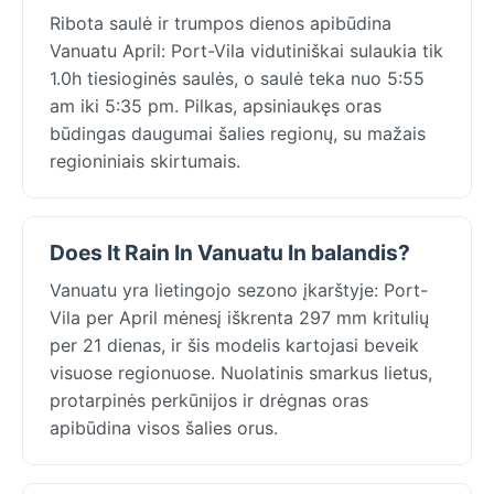
Ribota saulė ir trumpos dienos apibūdina
Vanuatu April: Port-Vila vidutiniškai sulaukia tik
1.0h tiesioginės saulės, o saulė teka nuo 5:55
am iki 5:35 pm. Pilkas, apsiniaukęs oras
būdingas daugumai šalies regionų, su mažais
regioniniais skirtumais.
Does It Rain In Vanuatu In balandis?
Vanuatu yra lietingojo sezono įkarštyje: Port-
Vila per April mėnesį iškrenta 297 mm kritulių
per 21 dienas, ir šis modelis kartojasi beveik
visuose regionuose. Nuolatinis smarkus lietus,
protarpinės perkūnijos ir drėgnas oras
apibūdina visos šalies orus.