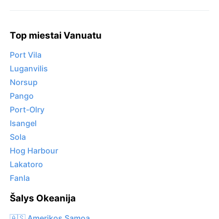
Top miestai Vanuatu
Port Vila
Luganvilis
Norsup
Pango
Port-Olry
Isangel
Sola
Hog Harbour
Lakatoro
Fanla
Šalys Okeanija
🇦🇸 Amerikos Samoa