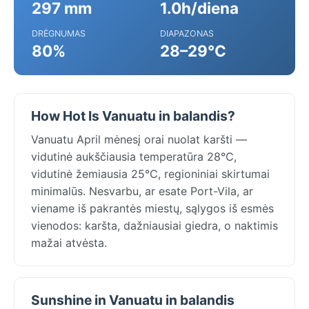
297 mm
1.0h/diena
DRĖGNUMAS
DIAPAZONAS
80%
28–29°C
How Hot Is Vanuatu in balandis?
Vanuatu April mėnesį orai nuolat karšti —
vidutinė aukščiausia temperatūra 28°C,
vidutinė žemiausia 25°C, regioniniai skirtumai
minimalūs. Nesvarbu, ar esate Port-Vila, ar
viename iš pakrantės miestų, sąlygos iš esmės
vienodos: karšta, dažniausiai giedra, o naktimis
mažai atvėsta.
Sunshine in Vanuatu in balandis