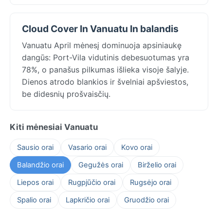
Cloud Cover In Vanuatu In balandis
Vanuatu April mėnesį dominuoja apsiniaukę
dangūs: Port-Vila vidutinis debesuotumas yra
78%, o panašus pilkumas išlieka visoje šalyje.
Dienos atrodo blankios ir švelniai apšviestos,
be didesnių prošvaisčių.
Kiti mėnesiai Vanuatu
Sausio orai
Vasario orai
Kovo orai
Balandžio orai
Gegužės orai
Birželio orai
Liepos orai
Rugpjūčio orai
Rugsėjo orai
Spalio orai
Lapkričio orai
Gruodžio orai