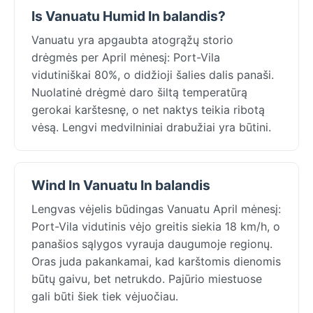
Is Vanuatu Humid In balandis?
Vanuatu yra apgaubta atogrąžų storio
drėgmės per April mėnesį: Port-Vila
vidutiniškai 80%, o didžioji šalies dalis panaši.
Nuolatinė drėgmė daro šiltą temperatūrą
gerokai karštesnę, o net naktys teikia ribotą
vėsą. Lengvi medvilniniai drabužiai yra būtini.
Wind In Vanuatu In balandis
Lengvas vėjelis būdingas Vanuatu April mėnesį:
Port-Vila vidutinis vėjo greitis siekia 18 km/h, o
panašios sąlygos vyrauja daugumoje regionų.
Oras juda pakankamai, kad karštomis dienomis
būtų gaivu, bet netrukdo. Pajūrio miestuose
gali būti šiek tiek vėjuočiau.