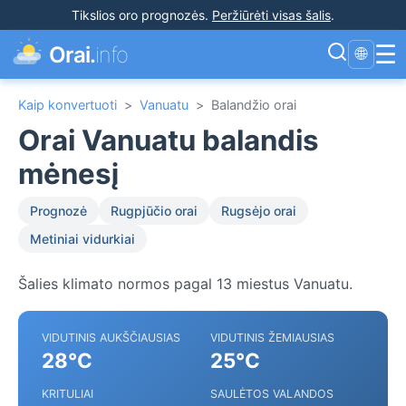
Tikslios oro prognozės
.
Peržiūrėti visas šalis
.
☰
Orai.
info
🌐
Kaip konvertuoti
>
Vanuatu
>
Balandžio orai
Orai Vanuatu balandis
mėnesį
Prognozė
Rugpjūčio orai
Rugsėjo orai
Metiniai vidurkiai
Šalies klimato normos pagal 13 miestus Vanuatu.
VIDUTINIS AUKŠČIAUSIAS
VIDUTINIS ŽEMIAUSIAS
28°C
25°C
KRITULIAI
SAULĖTOS VALANDOS