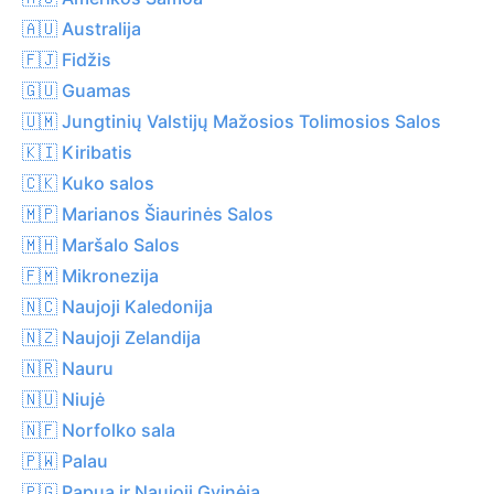
🇦🇺 Australija
🇫🇯 Fidžis
🇬🇺 Guamas
🇺🇲 Jungtinių Valstijų Mažosios Tolimosios Salos
🇰🇮 Kiribatis
🇨🇰 Kuko salos
🇲🇵 Marianos Šiaurinės Salos
🇲🇭 Maršalo Salos
🇫🇲 Mikronezija
🇳🇨 Naujoji Kaledonija
🇳🇿 Naujoji Zelandija
🇳🇷 Nauru
🇳🇺 Niujė
🇳🇫 Norfolko sala
🇵🇼 Palau
🇵🇬 Papua ir Naujoji Gvinėja