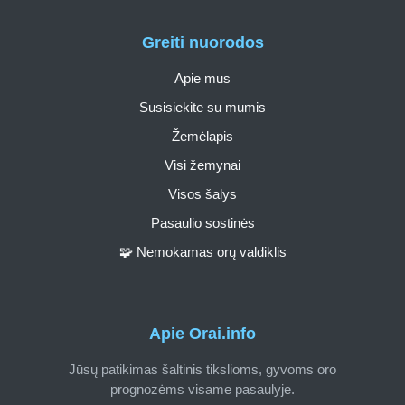
Greiti nuorodos
Apie mus
Susisiekite su mumis
Žemėlapis
Visi žemynai
Visos šalys
Pasaulio sostinės
🧩 Nemokamas orų valdiklis
Apie Orai.info
Jūsų patikimas šaltinis tikslioms, gyvoms oro
prognozėms visame pasaulyje.