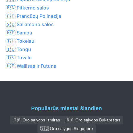
🇵🇳 Pitkerno salos
🇵🇫 Prancūzų Polinezija
🇸🇧 Saliamono salos
🇼🇸 Samoa
🇹🇰 Tokelau
🇹🇴 Tongų
🇹🇻 Tuvalu
🇼🇫 Wallisas ir Futuna
Populiarūs miestai šiandien
🇹🇷 Oro sąlygos Izmiras
🇷🇴 Oro sąlygos Bukareštas
🇸🇬 Oro sąlygos Singapore