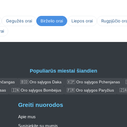
Gegužės orai
Birželio orai
Liepos orai
Rugpjūčio ora
ai
Populiarūs miestai šiandien
ančangas
🇧🇩 Oro sąlygos Daka
🇰🇵 Oro sąlygos Pchenjanas
asas
🇮🇳 Oro sąlygos Bombėjus
🇫🇷 Oro sąlygos Paryžius
🇿
Greiti nuorodos
Apie mus
Susisiekite su mumis