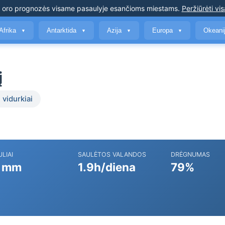
s oro prognozės
visame pasaulyje esančioms miestams
.
Peržiūrėti vis
Afrika
Antarktida
Azija
Europa
Okeani
▼
▼
▼
▼
į
 vidurkiai
ULIAI
SAULĖTOS VALANDOS
DRĖGNUMAS
 mm
1.9h/diena
79%