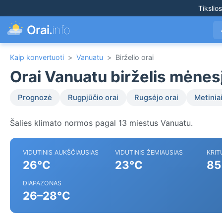
Tikslio
Orai.
info
Kaip konvertuoti
>
Vanuatu
>
Birželio orai
Orai Vanuatu birželis mėnes
Prognozė
Rugpjūčio orai
Rugsėjo orai
Metiniai
Šalies klimato normos pagal 13 miestus Vanuatu.
VIDUTINIS AUKŠČIAUSIAS
VIDUTINIS ŽEMIAUSIAS
KRIT
26°C
23°C
85
DIAPAZONAS
26–28°C