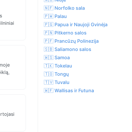
🇳🇫 Norfolko sala
s
🇵🇼 Palau
lniniai
🇵🇬 Papua ir Naujoji Gvinėja
🇵🇳 Pitkerno salos
🇵🇫 Prancūzų Polinezija
🇸🇧 Saliamono salos
🇼🇸 Samoa
umoje
🇹🇰 Tokelau
iklą,
🇹🇴 Tongų
🇹🇻 Tuvalu
🇼🇫 Wallisas ir Futuna
rtojasi