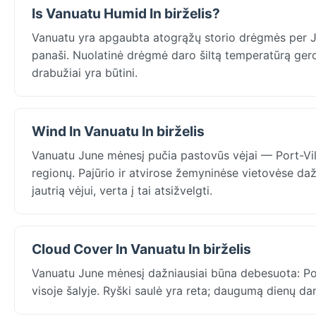
Is Vanuatu Humid In birželis?
Vanuatu yra apgaubta atogrąžų storio drėgmės per June
panaši. Nuolatinė drėgmė daro šiltą temperatūrą gerok
drabužiai yra būtini.
Wind In Vanuatu In birželis
Vanuatu June mėnesį pučia pastovūs vėjai — Port-Vil
regionų. Pajūrio ir atvirose žemyninėse vietovėse da
jautrią vėjui, verta į tai atsižvelgti.
Cloud Cover In Vanuatu In birželis
Vanuatu June mėnesį dažniausiai būna debesuota: Port
visoje šalyje. Ryški saulė yra reta; daugumą dienų dan