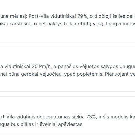
 mėnesį: Port-Vila vidutiniškai 79%, o didžioji šalies dali
ai karštesnę, o net naktys teikia ribotą vėsą. Lengvi medvi
a vidutiniškai 20 km/h, o panašios vėjuotos sąlygos daug
žnai būna gerokai vėjuočiau, ypač popietėmis. Planuojant ve
-Vila vidutinis debesuotumas siekia 73%, ir šis modelis ka
gus bus pilkas ir švelniai apšviestas.