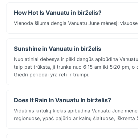
How Hot Is Vanuatu in birželis?
Vienoda šiluma dengia Vanuatu June mėnesį: visuose
Sunshine in Vanuatu in birželis
Nuolatiniai debesys ir pilki dangūs apibūdina Vanuatu
taip pat trūksta, ji trunka nuo 6:15 am iki 5:20 pm, 
Giedri periodai yra reti ir trumpi.
Does It Rain In Vanuatu In birželis?
Vidutinis kritulių kiekis apibūdina Vanuatu June mėnes
regionuose, ypač pajūrio ar kalnų šlaituose, iškrenta 