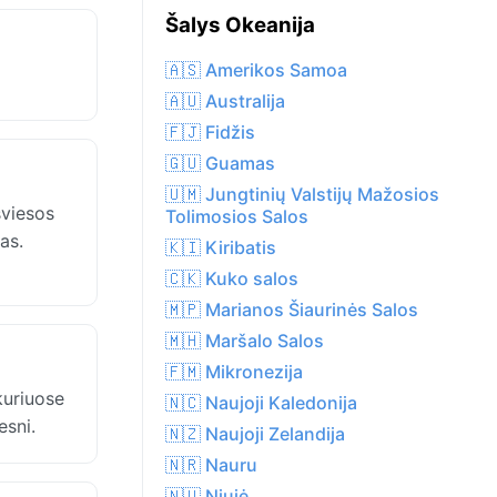
Šalys Okeanija
🇦🇸 Amerikos Samoa
🇦🇺 Australija
🇫🇯 Fidžis
🇬🇺 Guamas
🇺🇲 Jungtinių Valstijų Mažosios
šviesos
Tolimosios Salos
as.
🇰🇮 Kiribatis
🇨🇰 Kuko salos
🇲🇵 Marianos Šiaurinės Salos
🇲🇭 Maršalo Salos
🇫🇲 Mikronezija
kuriuose
🇳🇨 Naujoji Kaledonija
esni.
🇳🇿 Naujoji Zelandija
🇳🇷 Nauru
🇳🇺 Niujė