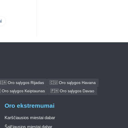
i
🇸🇦 Oro sąlygos Rijadas
🇨🇺 Oro sąlygos Havana
 Oro sąlygos Keiptaunas
🇵🇭 Oro sąlygos Davao
Oro ekstremumai
Karščiausios miestai dabar
Šalčiausios miestai dabar