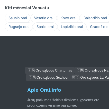
Kiti mėnesiai Vanuatu
Sausio orai
Vasario orai
Kovo orai
Balandžio orai
Rugsėjo orai
Spalio orai
Lapkričio orai
Gruodžio or
🇸🇩 Oro sąlygos Chartumas
🇨🇳 Oro sąlygos N
🇨🇳 Oro sąlygos Suzhou
🇧🇴 Oro sąlygos La P
Apie Orai.info
Jūsų patikimas šaltinis tikslioms, gyvoms oro
prognozėms visame pasaulyje.