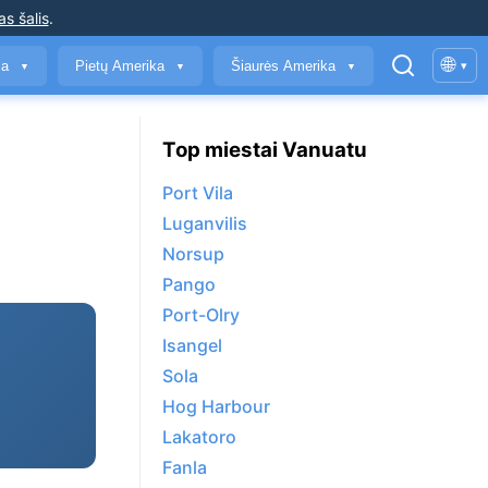
as šalis
.
🌐
ja
Pietų Amerika
Šiaurės Amerika
▾
▼
▼
▼
Top miestai Vanuatu
Port Vila
Luganvilis
Norsup
Pango
Port-Olry
Isangel
Sola
Hog Harbour
Lakatoro
Fanla