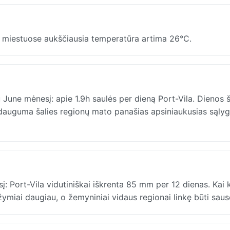
 miestuose aukščiausia temperatūra artima 26°C.
 June mėnesį: apie 1.9h saulės per dieną Port-Vila. Dienos 
o dauguma šalies regionų mato panašias apsiniaukusias sąlyg
į: Port-Vila vidutiniškai iškrenta 85 mm per 12 dienas. Kai 
žymiai daugiau, o žemyniniai vidaus regionai linkę būti saus