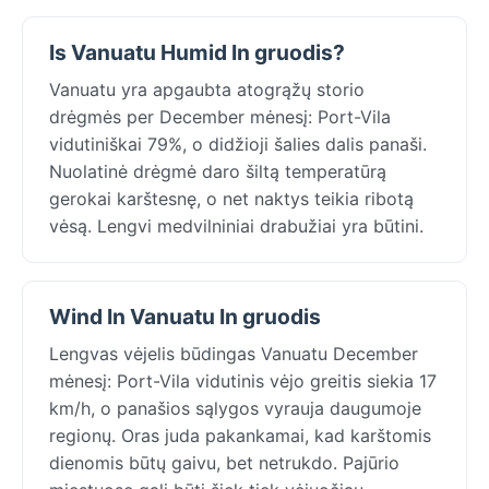
Is Vanuatu Humid In gruodis?
Vanuatu yra apgaubta atogrąžų storio
drėgmės per December mėnesį: Port-Vila
vidutiniškai 79%, o didžioji šalies dalis panaši.
Nuolatinė drėgmė daro šiltą temperatūrą
gerokai karštesnę, o net naktys teikia ribotą
vėsą. Lengvi medvilniniai drabužiai yra būtini.
Wind In Vanuatu In gruodis
Lengvas vėjelis būdingas Vanuatu December
mėnesį: Port-Vila vidutinis vėjo greitis siekia 17
km/h, o panašios sąlygos vyrauja daugumoje
regionų. Oras juda pakankamai, kad karštomis
dienomis būtų gaivu, bet netrukdo. Pajūrio