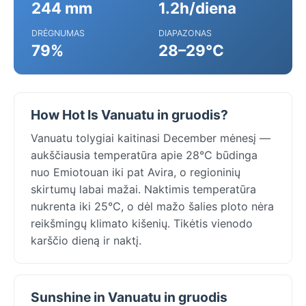
244 mm
1.2h/diena
DRĖGNUMAS
DIAPAZONAS
79%
28–29°C
How Hot Is Vanuatu in gruodis?
Vanuatu tolygiai kaitinasi December mėnesį —
aukščiausia temperatūra apie 28°C būdinga
nuo Emiotouan iki pat Avira, o regioninių
skirtumų labai mažai. Naktimis temperatūra
nukrenta iki 25°C, o dėl mažo šalies ploto nėra
reikšmingų klimato kišenių. Tikėtis vienodo
karščio dieną ir naktį.
Sunshine in Vanuatu in gruodis