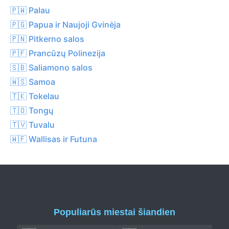
🇵🇼 Palau
🇵🇬 Papua ir Naujoji Gvinėja
🇵🇳 Pitkerno salos
🇵🇫 Prancūzų Polinezija
🇸🇧 Saliamono salos
🇼🇸 Samoa
🇹🇰 Tokelau
🇹🇴 Tongų
🇹🇻 Tuvalu
🇼🇫 Wallisas ir Futuna
Populiarūs miestai šiandien