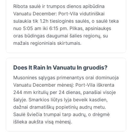
Ribota saulė ir trumpos dienos apibūdina
Vanuatu December: Port-Vila vidutiniškai
sulaukia tik 1.2h tiesioginės saulės, o saulė teka
nuo 5:05 am iki 6:15 pm. Pilkas, apsiniaukęs
oras būdingas daugumai šalies regionų, su
mažais regioniniais skirtumais.
Does It Rain In Vanuatu In gruodis?
Musonines sąlygas primenantys orai dominuoja
Vanuatu December mėnesį: Port-Vila iškrenta
244 mm kritulių per 24 dienas, panašiai visoje
šalyje. Smarkios liūtys lyja beveik kasdien,
dažnai dramatiškų popietinių audrų metu.
Saulė šviečia trumpai tarp audrų, o drėgmė
išlieka aukšta visą mėnesį.