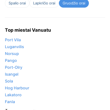
Spalio orai
Lapkričio orai
Gruodžio orai
Top miestai Vanuatu
Port Vila
Luganvilis
Norsup
Pango
Port-Olry
Isangel
Sola
Hog Harbour
Lakatoro
Fanla