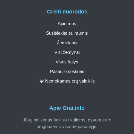
Greiti nuorodos
Apie mus
Susisiekite su mumis
Žemėlapis
Visi žemynai
Visos šalys
Pasaulio sostinės
🧩 Nemokamas orų valdiklis
Apie Orai.info
Jūsų patikimas šaltinis tikslioms, gyvoms oro
prognozėms visame pasaulyje.