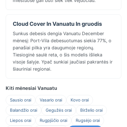
miestuose gali būti šiek tiek vėjuočiau.
Cloud Cover In Vanuatu In gruodis
Sunkus debesis dengia Vanuatu December
mėnesį: Port-Vila debesuotumas siekia 77%, o
panašiai pilka yra daugumoje regionų.
Tiesioginė saulė reta, o šis modelis išlieka
visoje šalyje. Ypač sunkiai jaučiasi pakrantės ir
šiauriniai regionai.
Kiti mėnesiai Vanuatu
Sausio orai
Vasario orai
Kovo orai
Balandžio orai
Gegužės orai
Birželio orai
Liepos orai
Rugpjūčio orai
Rugsėjo orai