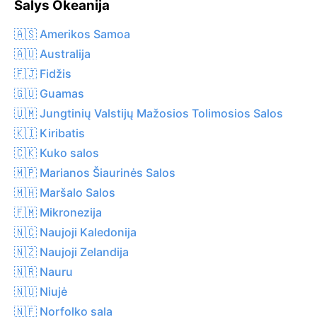
Šalys Okeanija
🇦🇸 Amerikos Samoa
🇦🇺 Australija
🇫🇯 Fidžis
🇬🇺 Guamas
🇺🇲 Jungtinių Valstijų Mažosios Tolimosios Salos
🇰🇮 Kiribatis
🇨🇰 Kuko salos
🇲🇵 Marianos Šiaurinės Salos
🇲🇭 Maršalo Salos
🇫🇲 Mikronezija
🇳🇨 Naujoji Kaledonija
🇳🇿 Naujoji Zelandija
🇳🇷 Nauru
🇳🇺 Niujė
🇳🇫 Norfolko sala