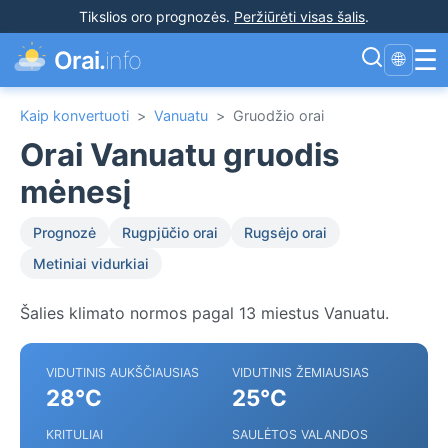
Tikslios oro prognozės
.
Peržiūrėti visas šalis
.
☰
Orai.
info
🌐
Kaip konvertuoti
>
Vanuatu
>
Gruodžio orai
Orai Vanuatu gruodis
mėnesį
Prognozė
Rugpjūčio orai
Rugsėjo orai
Metiniai vidurkiai
Šalies klimato normos pagal 13 miestus Vanuatu.
VIDUTINIS AUKŠČIAUSIAS
VIDUTINIS ŽEMIAUSIAS
28°C
25°C
KRITULIAI
SAULĖTOS VALANDOS