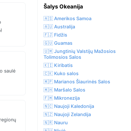
Šalys Okeanija
🇦🇸 Amerikos Samoa
o
🇦🇺 Australija
ų
🇫🇯 Fidžis
🇬🇺 Guamas
🇺🇲 Jungtinių Valstijų Mažosios
Tolimosios Salos
🇰🇮 Kiribatis
 o saulė
🇨🇰 Kuko salos
🇲🇵 Marianos Šiaurinės Salos
🇲🇭 Maršalo Salos
🇫🇲 Mikronezija
🇳🇨 Naujoji Kaledonija
🇳🇿 Naujoji Zelandija
 regionų
🇳🇷 Nauru
🇳🇺 Niujė