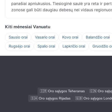
panašiai apniukusios. Tiesioginė saulė yra reta ir per
zonose gali būti daugiau debesų nei vidaus regionuo
Kiti mėnesiai Vanuatu
Sausio orai
Vasario orai
Kovo orai
Balandžio orai
Rugsėjo orai
Spalio orai
Lapkričio orai
Gruodžio or
🇮🇷 Oro sąlygos Teheranas
🇨🇳 Oro sąl
🇸🇦 Oro sąlygos Rijadas
🇬🇧 Oro sąlygos Lon