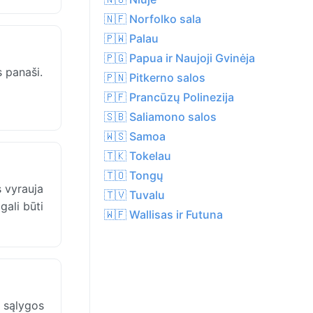
🇳🇫 Norfolko sala
🇵🇼 Palau
🇵🇬 Papua ir Naujoji Gvinėja
s panaši.
🇵🇳 Pitkerno salos
🇵🇫 Prancūzų Polinezija
🇸🇧 Saliamono salos
🇼🇸 Samoa
🇹🇰 Tokelau
🇹🇴 Tongų
s vyrauja
🇹🇻 Tuvalu
ali būti
🇼🇫 Wallisas ir Futuna
 sąlygos