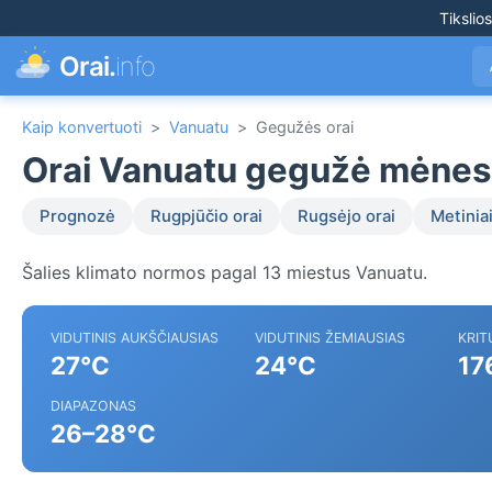
Tikslio
Orai.
info
Kaip konvertuoti
>
Vanuatu
>
Gegužės orai
Orai Vanuatu gegužė mėnes
Prognozė
Rugpjūčio orai
Rugsėjo orai
Metiniai
Šalies klimato normos pagal 13 miestus Vanuatu.
VIDUTINIS AUKŠČIAUSIAS
VIDUTINIS ŽEMIAUSIAS
KRIT
27°C
24°C
17
DIAPAZONAS
26–28°C