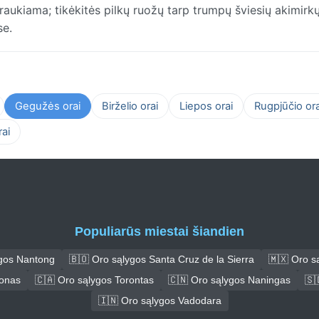
traukiama; tikėkitės pilkų ruožų tarp trumpų šviesių akimirkų
se.
Gegužės orai
Birželio orai
Liepos orai
Rugpjūčio ora
ai
Populiarūs miestai šiandien
ygos Nantong
🇧🇴 Oro sąlygos Santa Cruz de la Sierra
🇲🇽 Oro s
donas
🇨🇦 Oro sąlygos Torontas
🇨🇳 Oro sąlygos Naningas
🇸
🇮🇳 Oro sąlygos Vadodara