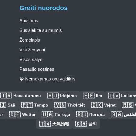
Greiti nuorodos
Apie mus
Susisiekite su mumis
Žemėlapis
Visi žemynai
Visos šalys
Pasaulio sostinės
🧩 Nemokamas orų valdiklis
🇹🇷
🇭🇺
🇪🇪
🇱🇻
Hava durumu
Időjárás
Ilm
Laikaps
🇮
🇵🇹
🇻🇳
🇩🇰
🇷🇸
Sää
Tempo
Thời tiết
Vejret
🇩🇪
🇺🇦
🇷🇺
🇸🇦
er
Wetter
Погода
Погода
الطق
🇹🇼
🇰🇷
天氣預報
날씨