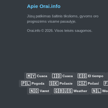
Apie Orai.info
Jūsų patikimas šaltinis tikslioms, gyvoms oro
prognozėms visame pasaulyje.
Orai.info © 2026. Visos teisės saugomos.
🇲🇾
🇮🇩
🇪🇸
Cuaca
Cuaca
El tiempo
🇵🇱
🇸🇰
🇨🇿

Pogoda
Počasie
Počasí
🇳🇴
🇬🇧🇺🇸
🇳🇱
Været
Weather
We