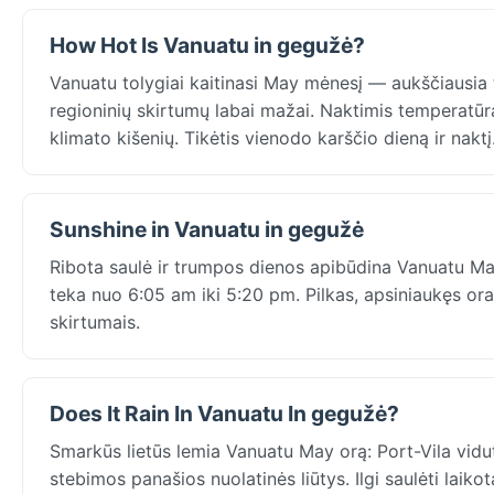
How Hot Is Vanuatu in gegužė?
Vanuatu tolygiai kaitinasi May mėnesį — aukščiausia 
regioninių skirtumų labai mažai. Naktimis temperatūr
klimato kišenių. Tikėtis vienodo karščio dieną ir naktį
Sunshine in Vanuatu in gegužė
Ribota saulė ir trumpos dienos apibūdina Vanuatu May: 
teka nuo 6:05 am iki 5:20 pm. Pilkas, apsiniaukęs or
skirtumais.
Does It Rain In Vanuatu In gegužė?
Smarkūs lietūs lemia Vanuatu May orą: Port-Vila vidu
stebimos panašios nuolatinės liūtys. Ilgi saulėti laikot