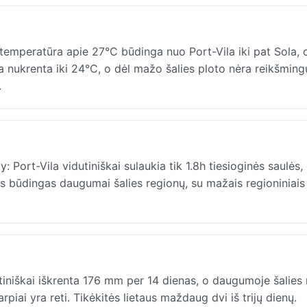
temperatūra apie 27°C būdinga nuo Port-Vila iki pat Sola, 
a nukrenta iki 24°C, o dėl mažo šalies ploto nėra reikšming
.
Port-Vila vidutiniškai sulaukia tik 1.8h tiesioginės saulės,
as būdingas daugumai šalies regionų, su mažais regioniniais
tiniškai iškrenta 176 mm per 14 dienas, o daugumoje šalies
arpiai yra reti. Tikėkitės lietaus maždaug dvi iš trijų dienų.