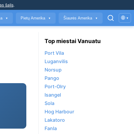
as šalis
.
🌐
ja
Pietų Amerika
Šiaurės Amerika
▾
▼
▼
▼
Top miestai Vanuatu
Port Vila
Luganvilis
Norsup
Pango
Port-Olry
Isangel
Sola
Hog Harbour
Lakatoro
Fanla