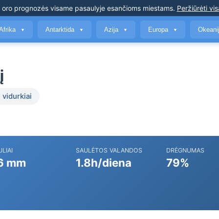
s oro prognozės
visame pasaulyje esančioms miestams
.
Peržiūrėti vis
Afrika
Antarktida
Azija
Europa
Okeani
▼
▼
▼
▼
į
 vidurkiai
ULIAI
SAULĖTOS VALANDOS
DRĖGNUMAS
6 mm
1.8h/diena
79%