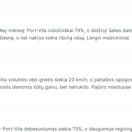
mėnesį: Port-Vila vidutiniškai 79%, o didžioji šalies dali
esnę, o net naktys teikia ribotą vėsą. Lengvi medvilniniai
la vidutinis vėjo greitis siekia 20 km/h, o panašios sąlygo
mis dienomis būtų gaivu, bet netrukdo. Pajūrio miestuose g
 Port-Vila debesuotumas siekia 73%, o daugumoje regionų