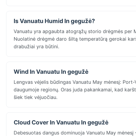
Is Vanuatu Humid In gegužė?
Vanuatu yra apgaubta atogrąžų storio drėgmės per May 
Nuolatinė drėgmė daro šiltą temperatūrą gerokai karšt
drabužiai yra būtini.
Wind In Vanuatu In gegužė
Lengvas vėjelis būdingas Vanuatu May mėnesį: Port-Vi
daugumoje regionų. Oras juda pakankamai, kad karšto
šiek tiek vėjuočiau.
Cloud Cover In Vanuatu In gegužė
Debesuotas dangus dominuoja Vanuatu May mėnesį –