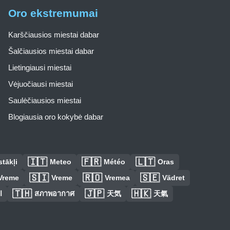
Oro ekstremumai
Karščiausios miestai dabar
Šalčiausios miestai dabar
Lietingiausi miestai
Vėjuočiausi miestai
Saulėčiausios miestai
Blogiausia oro kokybė dabar
🇮🇹
🇫🇷
🇱🇹
tākļi
Meteo
Météo
Oras
🇸🇮
🇷🇴
🇸🇪
Vreme
Vreme
Vremea
Vädret
🇹🇭
🇯🇵
🇭🇰
ا
สภาพอากาศ
天気
天氣