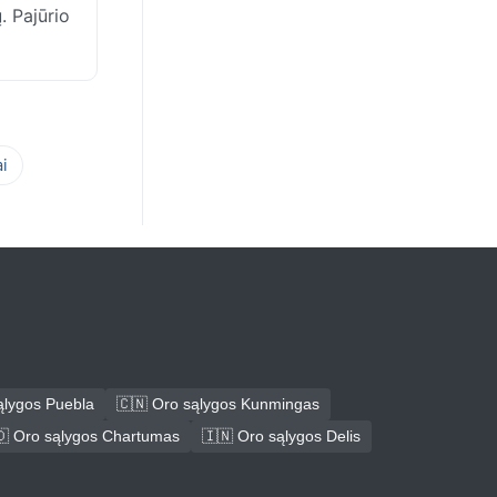
. Pajūrio
i
ąlygos Puebla
🇨🇳 Oro sąlygos Kunmingas
🇩 Oro sąlygos Chartumas
🇮🇳 Oro sąlygos Delis